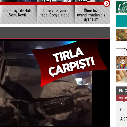
İlber Ortaylı ile Hafta
Terör ve Siyasi
Ölüm bizi
Muhte
Sonu Keyfi
İrade, Sosyal İrade
uyandırmadan biz
Y
uyanalım
EN 
OKU
Cuma
AK P