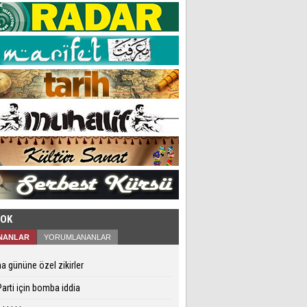
şem Yüz
Bir Yol Var
Rûm Evliyası ve
alan
Akşemseddin’in
Rüyası
ÇOK
NANLAR
YORUMLANANLAR
 gününe özel zikirler
arti için bomba iddia