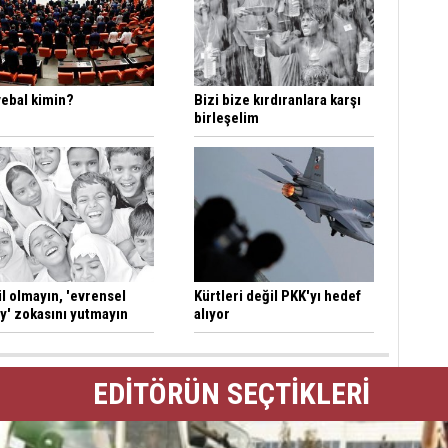
vebal kimin?
Bizi bize kırdıranlara karşı
birleşelim
l olmayın, 'evrensel
Kürtleri değil PKK'yı hedef
y' zokasını yutmayın
alıyor
EDİTÖRÜN SEÇTİKLERİ