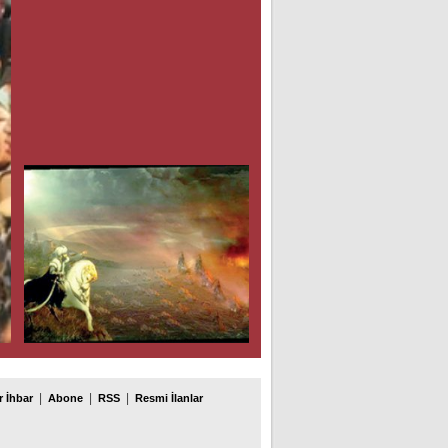
|
|
|
 İhbar
Abone
RSS
Resmi İlanlar