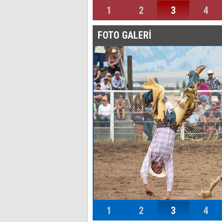
1
2
3
4
FOTO GALERİ
1
2
3
4