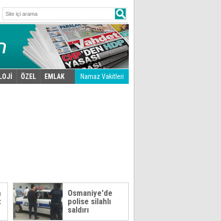
LOJİ
ÖZEL
EMLAK
Namaz Vakitleri
n
Osmaniye'de
:
polise silahlı
saldırı