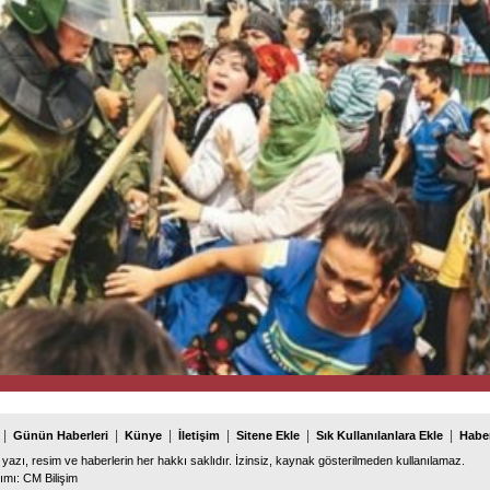
|
|
|
|
|
|
Günün Haberleri
Künye
İletişim
Sitene Ekle
Sık Kullanılanlara Ekle
Haber
 yazı, resim ve haberlerin her hakkı saklıdır. İzinsiz, kaynak gösterilmeden kullanılamaz.
ımı
:
CM Bilişim