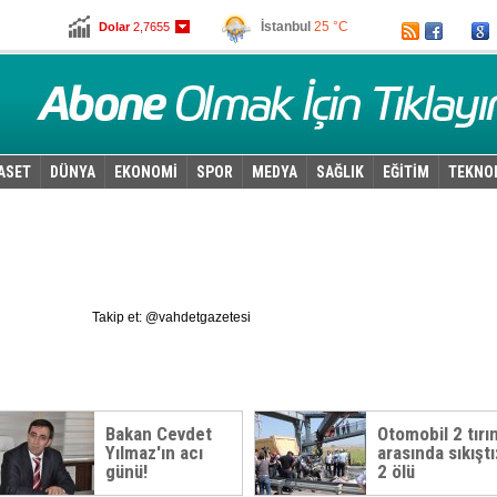
İstanbul
25 °C
Dolar
2,7655
Ankara
19 °C
Euro
3,0595
ASET
DÜNYA
EKONOMİ
SPOR
MEDYA
SAĞLIK
EĞİTİM
TEKNO
Takip et: @vahdetgazetesi
Bakan Cevdet
Otomobil 2 tırı
Yılmaz'ın acı
arasında sıkıştı
günü!
2 ölü