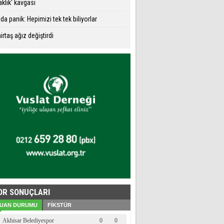
aklık' kavgası
da panik: Hepimizi tek tek biliyorlar
rtaş ağız değiştirdi
OR SONUÇLARI
UAN DURUMU
FİKSTÜR
Akhisar Belediyespor
0
0