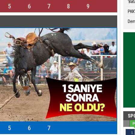
'Bat
5
6
7
8
9
PKK'
Demi
SP
P
5
6
7
1.