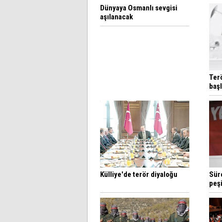
Dünyaya Osmanlı sevgisi
aşılanacak
Ter
başl
Külliye'de terör diyaloğu
Sür
peş