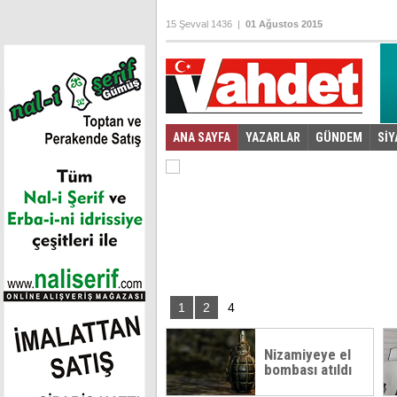
15 Şevval 1436 |
01 Ağustos 2015
ANA SAYFA
YAZARLAR
GÜNDEM
SİY
Foto Galeri
Video Galeri
|
1
2
4
Nizamiyeye el
bombası atıldı