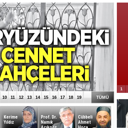
kaos planı
Şehit eşinden çözüm süreci
tepkisi
1
10
11
12
13
14
15
16
17
18
19
TÜMÜ
Kerime
Prof. Dr.
Cübbeli
Nusre
Yıldız
Namık
Ahmet
Çiçek
Açıkgöz
Hoca