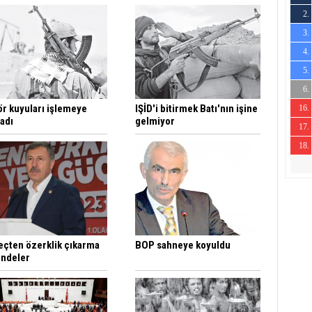
2.
0
3.
0
4.
0
5.
0
6.
0
ör kuyuları işlemeye
IŞİD'i bitirmek Batı'nın işine
16.
0
adı
gelmiyor
17.
0
18.
0
0
eçten özerklik çıkarma
BOP sahneye koyuldu
indeler