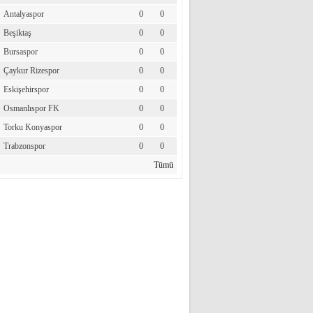
Antalyaspor
0
0
Beşiktaş
0
0
Bursaspor
0
0
Çaykur Rizespor
0
0
Eskişehirspor
0
0
Osmanlıspor FK
0
0
Torku Konyaspor
0
0
Trabzonspor
0
0
Tümü