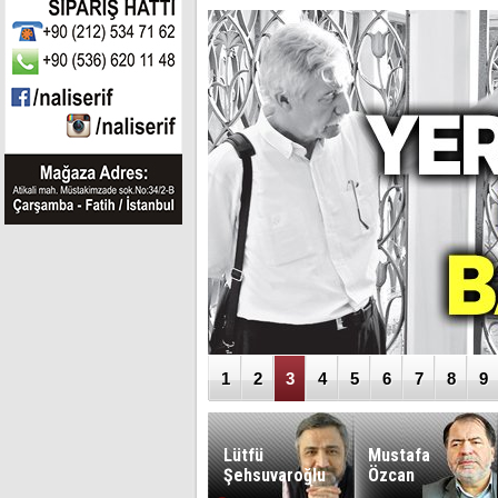
İşte PKK’nın 
1
2
3
4
5
6
7
8
9
Fatih
Lütfü
Mustafa
Akkaya
Şehsuvaroğlu
Özcan