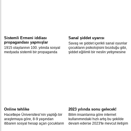
Sistemli Ermeni iddiası
Sanal şiddet uyarısı
propagandası yapmışlar
Savaş ve şiddet içerikli sanal oyunlar
1915 olaylarının 100. yılında sosyal
çocukların psikolojisini bozduğu gibi,
medyada sistemli bir propaganda
şiddet eğilimli bir neslin yetişmesine
yapıldığı ortaya çıktı.
de zemin hazırlıyor.
Online tehlike
2023 yılında sonu gelecek!
Hacettepe Üniversitesi’nin yaptığı bir
Bilim insanlarına göre internet
araştırmaya göre, 8-9 yaşından
kullanımındaki hızlı artış bu şekilde
itibaren sosyal hesap açan çocukların
devam ederse 2023'te mevcut iletişim
yüzde 42’si kişisel bilgilerini ‘herkese
altyapısı yetersiz kalacak.