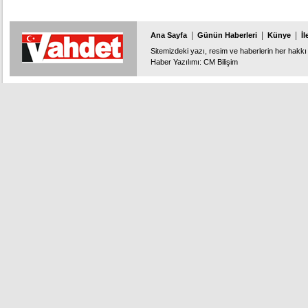
açık’ tutuyor.
|
|
|
Ana Sayfa
Günün Haberleri
Künye
İl
Sitemizdeki yazı, resim ve haberlerin her hakkı 
Haber Yazılımı
:
CM Bilişim