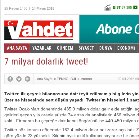
BIST
87.395
25 Recep 1436 |
14 Mayıs 2015
Altın
102,242
Dolar
2,5955
Euro
2,9585
ANA SAYFA
YAZARLAR
GÜNDEM
SİYASET
DÜNYA
EKONOMİ
Foto Galeri
Video Galeri
|
7 milyar dolarlık tweet!
Ana Sayfa
»
TEKNOLOJİ
»
İnternet
29.04.2015 09
Twitter, ilk çeyrek bilançosuna dair teyit edilmemiş bilgilerin yi
üzerine hissesinde sert düşüş yaşadı. Twitter`ın hisseleri 1 saatt
Twitter Ocak-Mart döneminde 435.9 milyon dolar gelir elde ettiğini a
gelirleri geçen yıla oranla yüzde 74 artsa da analistlerin 456 milyon do
kaldı. Firmanın bu çeyreğe dair kendi öngörüsü ise 440-450 milyon d
Twitter söz konusu dönemde 162.4 milyon dolar net zarar açıkladı. 
göre yüzde 23 yükseldi. Sitenin aylık aktif kullanıcı sayısı ise bir ön