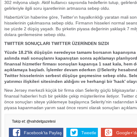
302 milyona ulaştı. Aktif kullanıcı sayısında hedeflerin tutup, gelirle
gelirleriyle ilgili soru işaretlerinin artmasına sebep oldu.
Habertürk'ün haberine göre, Twitter'ın hayalkırıklığı yaratan mali so
hisselerinin çakılmasına sebep oldu. Firmanın hisseleri normal sea
ise yüzde 2 düşüş yaşadı. Bu şirketin piyasa değerinin yaklaşık 7 mil
dolara gerilemesine sebep oldu.
TWITTER SONUÇLARI TWITTER ÜZERİNDEN SIZDI
Yüzde 18.2'lik düşüşün neredeyse tamamı borsanın kapanışına 1
aslında mali sonuçlarını kapanıştan sonra açıklamayı planlıyordu
finansal hizmetler firması sonuçları kapanışa 1 saat kala, hem 
açıklamaya başladı. İşlemler devam ederken @Selerity hesabınd
Twitter hisselerinin serbest düşüşe geçmesine sebep oldu. Seleri
yatırımcı ilişkileri sitesinden aldığını ve herhangi bir 'hack' olay
New Jersey merkezli küçük bir firma olan Selerity güçlü bilgisayarlar a
finansal haberleri hızlı bir şekilde çekip müşterilerine iletiyor. Twitt
önce sonuçları siteye yüklemeye başlayınca Selerity'nin radarından 
piyasa kapanmadan yarım saat önce resmi olarak sonuçları açıklama
Takip et: @vahdetgazetesi
Facebook'ta Paylaş
Tweetle
Google+'d