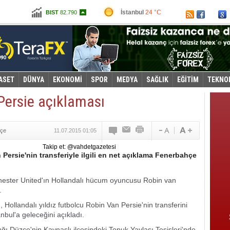
İstanbul
24 °C
BIST
82.790
Ankara
15 °C
Altın
97,867
Dolar
2,6530
Euro
2,8921
ASET
DÜNYA
EKONOMİ
SPOR
MEDYA
SAĞLIK
EĞİTİM
TEKNO
 Persie açıklaması
hçe
11.07.2015 01:05
Takip et: @vahdetgazetesi
 Persie'nin transferiyle ilgili en net açıklama Fenerbahçe
hester United'ın Hollandalı hücum oyuncusu Robin van
.
Hollandalı yıldız futbolcu Robin Van Persie'nin transferini
bul'a geleceğini açıkladı.
ı Düzce'nin Kaynaşlı ilçesindeki Topuk Yaylası Tesisleri'nde