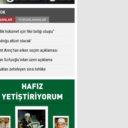
ÇOK
NANLAR
YORUMLANANLAR
ıllık hükümet için fikir birliği oluştu"
adoğu altüst olacak'
nt Arınç'tan erken seçim açıklaması
an Sofuoğlu’ndan üzen açıklama
kları zehirleyen sinsi tehlike