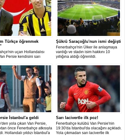
şim Türkçe öğrenmek
Şükrü Saraçoğlu'nun ismi değişti
"
Fenerbahçe'nin Ülker ile anlaşmaya
hçe'nin uçan Hollandalısı
vardığı ve stadın isim hakkını 10
an Persie kendisini sarı
yıllığına aldığı öğrenildi.
li renklere bağlayan imzayı attı.
araftarın akın ettiği imza
de izdiham yaşandı. Yıldız
u "İlk işim Türkçe öğrenmek
 dedi.
rsie İstanbul'a geldi
Sarı lacivertle ilk poz!
re'den yola çıkan Van Persie,
Fenerbahçe kulübü Van Persie'nin
ktan önce Fenerbahçe atkısıyla
19:30'da İstanbul'da olacağını açıkladı.
i. Hollandalı yıldızı İstanbul'a
Yola çıkmadan sarı lacivertle ilk
 Fenerbahçe'nin özel uçağı
pozunu verdi.