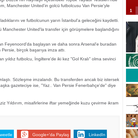
ım, Manchester United'in golcü futbolcusu Van Persie'yle
1
ladıklarını ve futbolcunun yarın İstanbul'a geleceğini kaydetti.
 Manchester United'la transfer için görüşmelere başlandığını
ndan Feyenoord'da başlayan ve daha sonra Arsenal'e buradan
Persie, birçok başarıya imza attı.
n yıldız futbolcu, İngiltere'de iki kez "Gol Kralı" olma sevinci
, anlaştı. Sözleşme imzalandı. Bu transferden ancak biz istersek
r başka gazeteciye ise, "Yaz.. Van Persie Fenerbahçe'de" diye
ziz Yıldırım, misafirlerine iftar yemeğinde kuzu çevirme ikram
weetle
Google+'da Paylaş
LinkedIn