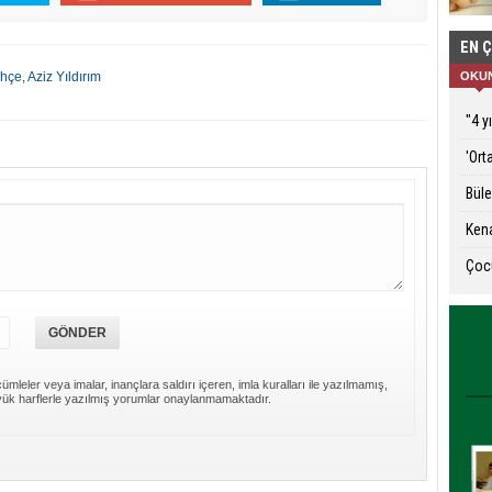
EN 
ahçe
,
Aziz Yıldırım
OKU
"4 y
'Ort
Büle
Ken
Çocu
ümleler veya imalar, inançlara saldırı içeren, imla kuralları ile yazılmamış,
ük harflerle yazılmış yorumlar onaylanmamaktadır.