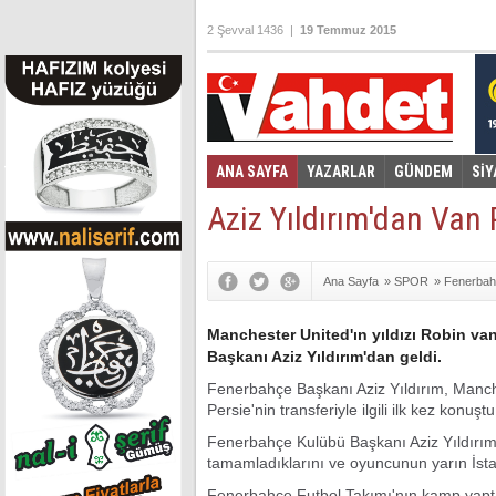
2 Şevval 1436 |
19 Temmuz 2015
ANA SAYFA
YAZARLAR
GÜNDEM
SİY
Foto Galeri
Video Galeri
|
Aziz Yıldırım'dan Van
Ana Sayfa
»
SPOR
»
Fenerba
Manchester United'ın yıldızı Robin van
Başkanı Aziz Yıldırım'dan geldi.
Fenerbahçe Başkanı Aziz Yıldırım, Manc
Persie'nin transferiyle ilgili ilk kez konuştu
Fenerbahçe Kulübü Başkanı Aziz Yıldırım, 
tamamladıklarını ve oyuncunun yarın İstan
Fenerbahçe Futbol Takımı'nın kamp yaptığ