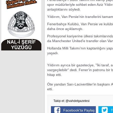
spor müdürleriyle sohbet eden Aziz Yıldır
anlaştıklarını söyledi.
Yıldırım, Van Persie'nin transferini tamam
Fenerbahçe Kulübü, Van Persie ve kulübü
daha önce açıklamıştı.
Profesyonel kariyerine ülkesi takımları
da Manchester United'e transfer olan Van 
Hollanda Milli Takımı'nın kaptanlığını yapa
yaşadı.
Yıldırım ayrıca bir gazeteciye, "İki taraf
vazgeçilebilir" dedi. Fener'in patronu bi
hitap etti.
Öte yandan Sarı-Lacivertliler'in başkanı A
etti.
Takip et: @vahdetgazetesi
Facebook'ta Paylaş
T