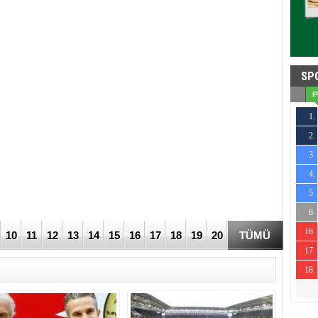
SP
P
1.
2.
0
3.
0
4.
0
5.
0
6.
0
16.
10
11
12
13
14
15
16
17
18
19
20
TÜMÜ
0
17.
0
18.
0
0