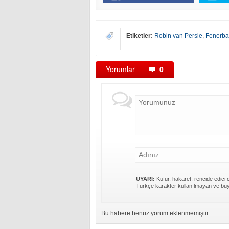
Etiketler:
Robin van Persie
,
Fenerb
Yorumlar
0
UYARI:
Küfür, hakaret, rencide edici c
Türkçe karakter kullanılmayan ve büy
Bu habere henüz yorum eklenmemiştir.