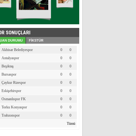
OR SONUÇLARI
UAN DURUMU
FİKSTÜR
Akhisar Belediyespor
0
0
Antalyaspor
0
0
Beşiktaş
0
0
Bursaspor
0
0
Çaykur Rizespor
0
0
Eskişehirspor
0
0
Osmanlıspor FK
0
0
Torku Konyaspor
0
0
Trabzonspor
0
0
Tümü