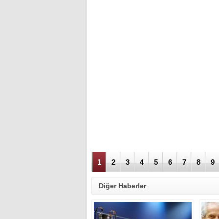
1
2
3
4
5
6
7
8
9
Diğer Haberler