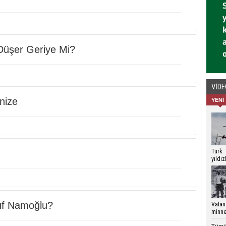
Düşer Geriye Mi?
VİD
enize
YENİ
Türk
yıldı
Çanak
göste
suf Namoğlu?
Vatan
minne