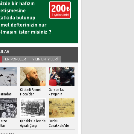
EOLAR
EN POPULER
YILIN EN İYİLERİ
Cübbeli Ahmet
Garson kız
zlarından
Hoca'dan
kavganın
kale Zaferi
Erdoğan'a dua
ortasında
risi
kalınca..
 size
Çanakkale İçinde
Bedeli
ttar
Aynalı Çarşı
Çanakkale'de
ödendi