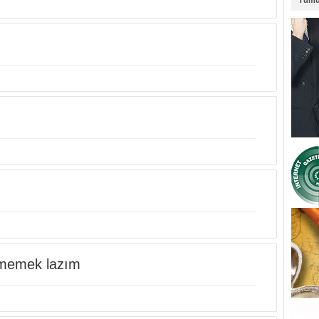
Tümü
zmemek lazım