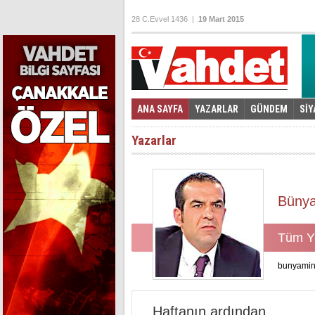
28 C.Evvel 1436 |
19 Mart 2015
ANA SAYFA
YAZARLAR
GÜNDEM
SİY
Foto Galeri
Video Galeri
|
Yazarlar
Büny
Tüm Ya
bunyamin
Haftanın ardından