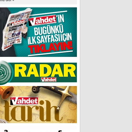
nü Gör »