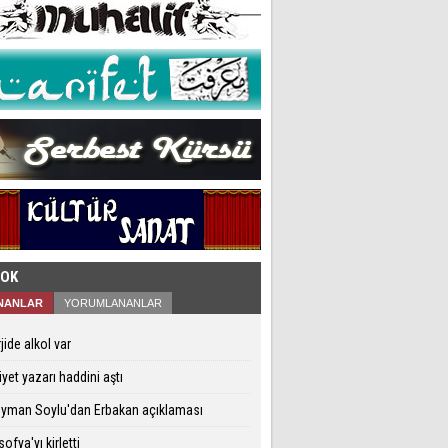
ÇOK
NANLAR
YORUMLANANLAR
jide alkol var
iyet yazarı haddini aştı
eyman Soylu'dan Erbakan açıklaması
ofya'yı kirletti