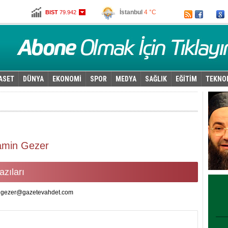
İstanbul
4 °C
BIST
79.942
Ankara
3 °C
Altın
96,930
Dolar
2,6215
Euro
2,7845
ASET
DÜNYA
EKONOMİ
SPOR
MEDYA
SAĞLIK
EĞİTİM
TEKNO
amin Gezer
zıları
gezer@gazetevahdet.com