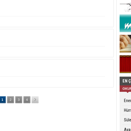
EN 
OKU
1
2
3
4
Ener
Hürr
Sül
Ayas