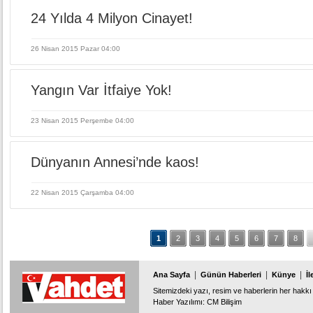
24 Yılda 4 Milyon Cinayet!
26 Nisan 2015 Pazar 04:00
Yangın Var İtfaiye Yok!
23 Nisan 2015 Perşembe 04:00
Dünyanın Annesi’nde kaos!
22 Nisan 2015 Çarşamba 04:00
1
2
3
4
5
6
7
8
|
|
|
Ana Sayfa
Günün Haberleri
Künye
İl
Sitemizdeki yazı, resim ve haberlerin her hakkı 
Haber Yazılımı
:
CM Bilişim