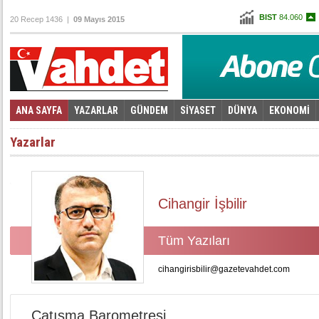
BIST
84.060
20 Recep 1436 |
09 Mayıs 2015
Altın
102,341
Dolar
2,6875
Euro
3,0115
ANA SAYFA
YAZARLAR
GÜNDEM
SİYASET
DÜNYA
EKONOMİ
Foto Galeri
Video Galeri
|
Yazarlar
Cihangir İşbilir
Tüm Yazıları
cihangirisbilir@gazetevahdet.com
Çatışma Barometresi