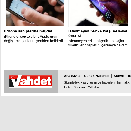
iPhone sahiplerine müjde!
İstenmeyen SMS'e karşı e-Devlet
önerisi
iPhone 6, cep telefonuApple ürün
değiştirme şartlarını yeniden belirledi
İstenmeyen reklam içerikli mesajlar
tüketicilerin tepkisini çekmeye devam
ediyor. Uzmanlar "Vatandaşlar yasaya
uymayan kuruluşları e-devlet
üzerinden şikayet edilebilir" diyor.
|
|
|
Ana Sayfa
Günün Haberleri
Künye
İl
Sitemizdeki yazı, resim ve haberlerin her hakkı 
Haber Yazılımı
:
CM Bilişim