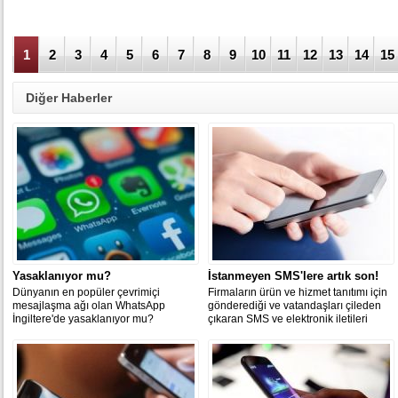
1
2
3
4
5
6
7
8
9
10
11
12
13
14
15
Diğer Haberler
Yasaklanıyor mu?
İstanmeyen SMS'lere artık son!
Dünyanın en popüler çevrimiçi
Firmaların ürün ve hizmet tanıtımı için
mesajlaşma ağı olan WhatsApp
gönderediği ve vatandaşları çileden
İngiltere'de yasaklanıyor mu?
çıkaran SMS ve elektronik iletileri
sınırlandıran yönetmelik yürürlüğe
girdi.