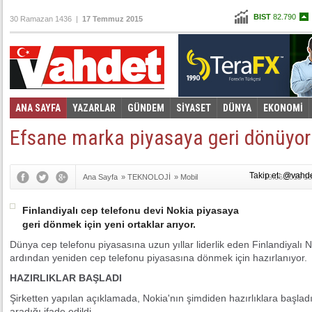
BIST
82.790
30 Ramazan 1436 |
17 Temmuz 2015
Altın
97,867
Dolar
2,6555
Euro
2,8875
ANA SAYFA
YAZARLAR
GÜNDEM
SİYASET
DÜNYA
EKONOMİ
Foto Galeri
Video Galeri
|
Efsane marka piyasaya geri dönüyor
Takip et: @vahd
Ana Sayfa
»
TEKNOLOJİ
»
Mobil
19.06.2015 18
Finlandiyalı cep telefonu devi Nokia piyasaya
geri dönmek için yeni ortaklar arıyor.
Dünya cep telefonu piyasasına uzun yıllar liderlik eden Finlandiyalı No
ardından yeniden cep telefonu piyasasına dönmek için hazırlanıyor.
HAZIRLIKLAR BAŞLADI
Şirketten yapılan açıklamada, Nokia'nın şimdiden hazırlıklara başlad
aradığı ifade edildi.