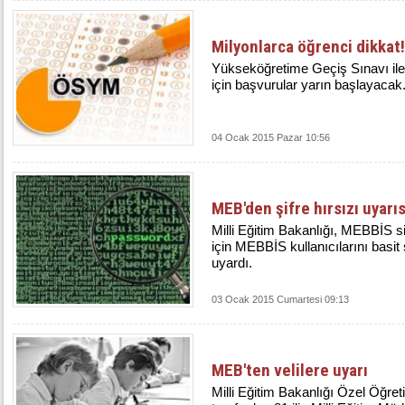
Milyonlarca öğrenci dikkat!
Yükseköğretime Geçiş Sınavı ile 
için başvurular yarın başlayacak
04 Ocak 2015 Pazar 10:56
MEB'den şifre hırsızı uyarıs
Milli Eğitim Bakanlığı, MEBBİS si
için MEBBİS kullanıcılarını basi
uyardı.
03 Ocak 2015 Cumartesi 09:13
MEB'ten velilere uyarı
Mil­li Eği­tim Ba­kan­lı­ğı Özel Öğ­re­