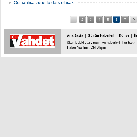
Osmanlıca zorunlu ders olacak
2
3
4
5
6
7
|
|
|
Ana Sayfa
Günün Haberleri
Künye
İl
Sitemizdeki yazı, resim ve haberlerin her hakkı 
Haber Yazılımı
:
CM Bilişim