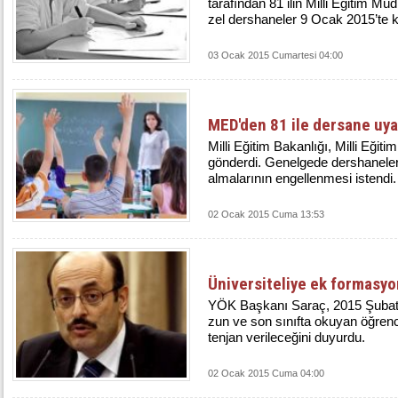
ta­ra­fın­dan 81 ilin Mil­li Eği­tim Mü­d
zel ders­ha­ne­ler 9 Ocak 2015’te ka­p
03 Ocak 2015 Cumartesi 04:00
MED'den 81 ile dersane uyar
Milli Eğitim Bakanlığı, Milli Eğit
gönderdi. Genelgede dershaneleri
almalarının engellenmesi istendi.
02 Ocak 2015 Cuma 13:53
Üniversiteliye ek formasy
YÖK Başkanı Saraç, 2015 Şu­bat dö­n
zun ve son sı­nıf­ta oku­yan öğ­ren­c
ten­jan ve­ri­le­ce­ği­ni du­yur­du.
02 Ocak 2015 Cuma 04:00