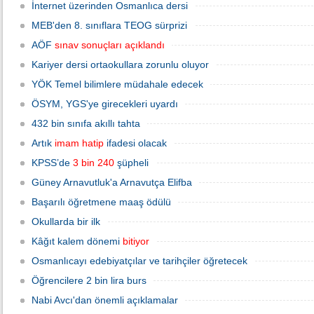
İnternet üzerinden Osmanlıca dersi
MEB'den 8. sınıflara TEOG sürprizi
AÖF
sınav sonuçları açıklandı
Kariyer dersi ortaokullara zorunlu oluyor
YÖK Temel bilimlere müdahale edecek
ÖSYM, YGS'ye girecekleri uyardı
432 bin sınıfa akıllı tahta
Artık
imam hatip
ifadesi olacak
KPSS’de
3 bin 240
şüpheli
Güney Arnavutluk'a Arnavutça Elifba
Başarılı öğretmene maaş ödülü
Okullarda bir ilk
Kâğıt kalem dönemi
bitiyor
Osmanlıcayı edebiyatçılar ve tarihçiler öğretecek
Öğrencilere 2 bin lira burs
Nabi Avcı'dan önemli açıklamalar