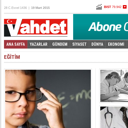
BIST
79.942
28 C.Evvel 1436 |
19 Mart 2015
Altın
96,930
Dolar
2,6215
Euro
2,7845
ANA SAYFA
YAZARLAR
GÜNDEM
SİYASET
DÜNYA
EKONOMİ
Foto Galeri
Video Galeri
|
EĞİTİM