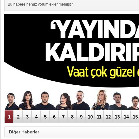
Bu habere henüz yorum eklenmemiştir.
1
2
3
4
5
6
7
8
9
10
11
12
13
14
15
Diğer Haberler