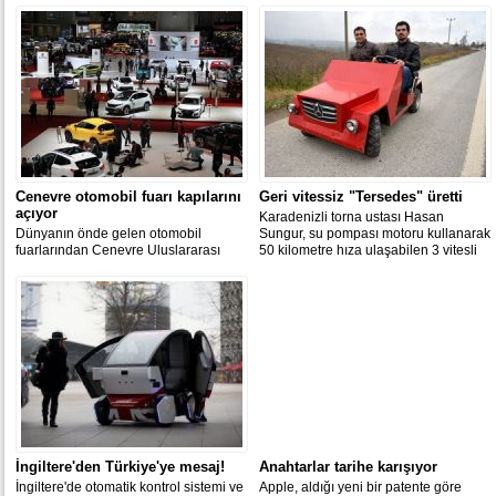
Cenevre otomobil fuarı kapılarını
Geri vitessiz "Tersedes" üretti
açıyor
Karadenizli torna ustası Hasan
​Dünyanın önde gelen otomobil
Sungur, su pompası motoru kullanarak
fuarlarından Cenevre Uluslararası
50 kilometre hıza ulaşabilen 3 vitesli
Otomobil Fuarı, yarın otomobil
"Tersedes" adını verdiği aracı üretti.
severlerle buluşacak.
İngiltere'den Türkiye'ye mesaj!
Anahtarlar tarihe karışıyor
İngiltere'de otomatik kontrol sistemi ve
Apple, aldığı yeni bir patente göre