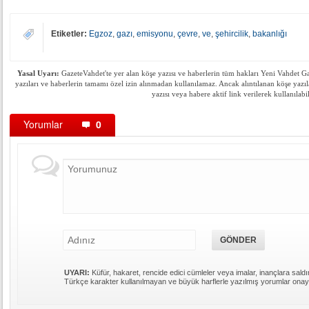
Etiketler:
Egzoz
,
gazı
,
emisyonu
,
çevre
,
ve
,
şehircilik
,
bakanlığı
Yasal Uyarı:
GazeteVahdet'te yer alan köşe yazısı ve haberlerin tüm hakları Yeni Vahdet Gaze
yazıları ve haberlerin tamamı özel izin alınmadan kullanılamaz. Ancak alıntılanan köşe yazıl
yazısı veya habere aktif link verilerek kullanılabil
Yorumlar
0
UYARI:
Küfür, hakaret, rencide edici cümleler veya imalar, inançlara saldır
Türkçe karakter kullanılmayan ve büyük harflerle yazılmış yorumlar ona