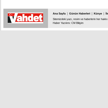
|
|
|
Ana Sayfa
Günün Haberleri
Künye
İl
Sitemizdeki yazı, resim ve haberlerin her hakkı 
Haber Yazılımı
:
CM Bilişim