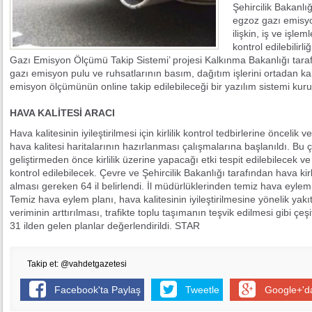
Şehircilik Bakanlı
egzoz gazı emisyo
ilişkin, iş ve işle
kontrol edilebilirl
Gazı Emisyon Ölçümü Takip Sistemi’ projesi Kalkınma Bakanlığı taraf
gazı emisyon pulu ve ruhsatlarının basım, dağıtım işlerini ortadan kal
emisyon ölçümünün online takip edilebileceği bir yazılım sistemi kuru
HAVA KALİTESİ ARACI
Hava kalitesinin iyileştirilmesi için kirlilik kontrol tedbirlerine öncelik
hava kalitesi haritalarının hazırlanması çalışmalarına başlanıldı. Bu çal
geliştirmeden önce kirlilik üzerine yapacağı etki tespit edilebilecek ve
kontrol edilebilecek. Çevre ve Şehircilik Bakanlığı tarafından hava kirl
alması gereken 64 il belirlendi. İl müdürlüklerinden temiz hava eylem 
Temiz hava eylem planı, hava kalitesinin iyileştirilmesine yönelik yakı
veriminin arttırılması, trafikte toplu taşımanın teşvik edilmesi gibi çeş
31 ilden gelen planlar değerlendirildi. STAR
Takip et: @vahdetgazetesi
Facebook'ta Paylaş
Tweetle
Google+'d