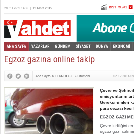
BIST
79.942
28 C.Evvel 1436 |
19 Mart 2015
Altın
96,930
Dolar
2,6208
Euro
2,7888
ANA SAYFA
YAZARLAR
GÜNDEM
SİYASET
DÜNYA
EKONOMİ
Foto Galeri
Video Galeri
|
Egzoz gazına online takip
Ana Sayfa
»
TEKNOLOJİ
»
Otomobil
02.12.2014 09
Çevre ve Şehirci
emisyonlarını ar
Gereksinimleri k
para cezası kesi
EGZOZ GAZI ME
Çevre kirliliğini e
egzoz gazı salınım