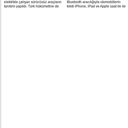
elektrikle çalışan sürücüsüz araçların
Bluetooth aracılığıyla otomobillerin
tanıtımı yapıldı. Türk hükümetine de
kilidi iPhone, iPad ve Apple saat ile ile
çağrı geldi.
açılabilecek.