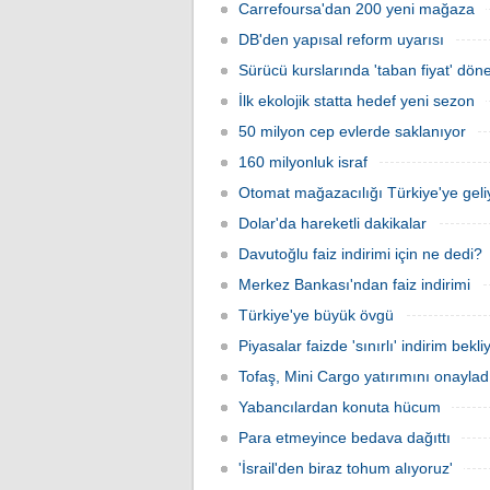
Carrefoursa'dan 200 yeni mağaza
DB'den yapısal reform uyarısı
Sürücü kurslarında 'taban fiyat' dön
İlk ekolojik statta hedef yeni sezon
50 milyon cep evlerde saklanıyor
160 milyonluk israf
Otomat mağazacılığı Türkiye'ye geli
Dolar'da hareketli dakikalar
Davutoğlu faiz indirimi için ne dedi?
Merkez Bankası'ndan faiz indirimi
Türkiye'ye büyük övgü
Piyasalar faizde 'sınırlı' indirim bekli
Tofaş, Mini Cargo yatırımını onaylad
Yabancılardan konuta hücum
Para etmeyince bedava dağıttı
'İsrail'den biraz tohum alıyoruz'