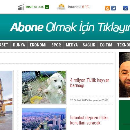
İstanbul
8 °C
BIST
81.334
Ankara
3 °C
Altın
96,930
Dolar
2,5913
Euro
2,7740
ASET
DÜNYA
EKONOMİ
SPOR
MEDYA
SAĞLIK
EĞİTİM
TEKNO
4 milyon TL'lik hayvan
barınağı
26 Şubat 2015 Perşembe 03:48
İstanbul depremi lüks
konutları vuracak