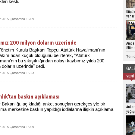
kleri kesti.
Küçük
yanar
t 2015 Çarşamba 16:09
verdi 
mız 200 milyon doların üzerinde
Amca 
ölüme 
önetim Kurulu Başkanı Topçu, Atatürk Havalimanı'nın
akımından küçük olduğunu belirterek, "Atatürk
Tümü
manı'nın bu sıkışıklığından dolayı kaybımız yılda 200
 doların üzerinde" dedi.
GAL
t 2015 Çarşamba 15:23
YENİ
lık'tan baskın açıklaması
 Bakanlığı, açıkladığı anket sonuçları gerekçesiyle bir
Ankar
rma merkezine baskın yapıldığı iddialarına ilişkin açıklama
yağışı
t 2015 Çarşamba 15:09