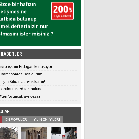
 HABERLER
urbaşkanı Erdoğan konuşuyor
i karar sonrası son durum!
Haşim Kılıç'ın adaylık kararı!
orularını sızdıran bulundu
ten 'oyuncak ayı' cezası
EOLAR
EN POPULER
YILIN EN İYİLERİ