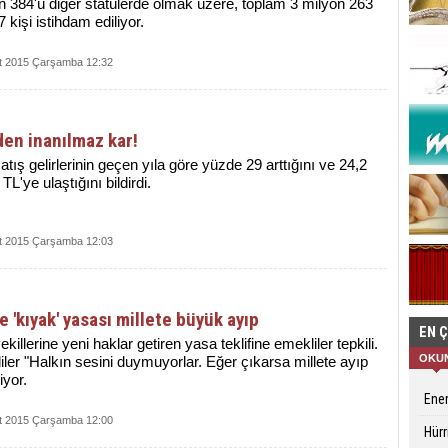
n 384'ü diğer statülerde olmak üzere, toplam 3 milyon 263
7 kişi istihdam ediliyor.
t 2015 Çarşamba 12:32
en inanılmaz kar!
tış gelirlerinin geçen yıla göre yüzde 29 arttığını ve 24,2
TL'ye ulaştığını bildirdi.
t 2015 Çarşamba 12:03
e 'kıyak' yasası millete büyük ayıp
EN 
vekillerine yeni haklar getiren yasa teklifine emekliler tepkili.
OKU
ler "Halkın sesini duymuyorlar. Eğer çıkarsa millete ayıp
iyor.
Ener
t 2015 Çarşamba 12:00
Hürr