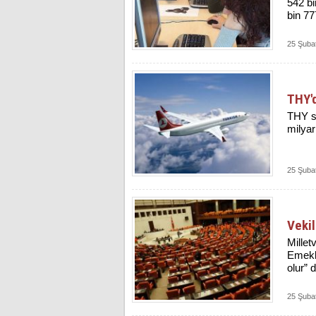
542 bi
bin 77
25 Şuba
THY'd
THY sa
milyar 
25 Şuba
Vekil
Millet
Emekli
olur” d
25 Şuba