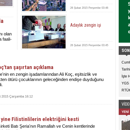
26 Şubat 2015 Perşembe 03:46
da
Adaylık zengin işi
nı olan
 fa­ali­
26 Şubat 2015 Perşembe 03:45
SON
Cumh
oç'tan şaşırtan açıklama
Tarih
e'nin en zengin işadamlarından Ali Koç, eşitsizlik ve
İşte 
ikten ötürü çocuklarının geleceğinden endişe duyduğunu
YGS s
i.
RTÜK'
t 2015 Çarşamba 16:12
VİD
YENİ
l yine Filistinlilerin elektriğini kesti
 şirketi Batı Şeria'nın Ramallah ve Cenin kentlerinde