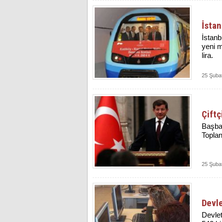
İstan
İstanb
yeni m
lira.
25 Şuba
Çiftç
Başbak
Toplan
25 Şuba
Devle
Devlet