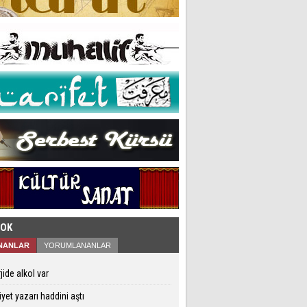
ÇOK
NANLAR
YORUMLANANLAR
jide alkol var
iyet yazarı haddini aştı