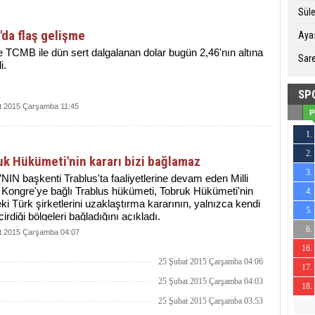
Sül
'da flaş gelişme
Ayas
 TCMB ile dün sert dalgalanan dolar bugün 2,46'nın altına
Sare
i.
SP
t 2015 Çarşamba 11:45
P
1.
2.
19
k Hükümeti'nin kararı bizi bağlamaz
3.
15
NIN başkenti Trablus'ta faaliyetlerine devam eden Milli
Kongre'ye bağlı Trablus hükümeti, Tobruk Hükümeti'nin
4.
20
ki Türk şirketlerini uzaklaştırma kararının, yalnızca kendi
5.
17
çirdiği bölgeleri bağladığını açıkladı.
6.
t 2015 Çarşamba 04:07
15
16.
8
25 Şubat 2015 Çarşamba 04:06
17.
-11
25 Şubat 2015 Çarşamba 04:03
18.
-11
25 Şubat 2015 Çarşamba 03:53
-22