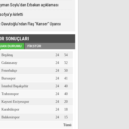
eyman Soylu'dan Erbakan açıklaması
ofya'yı kirletti
 Davutoğlu'ndan Flaş "Kanser" Uyarısı
OR SONUÇLARI
UAN DURUMU
FİKSTÜR
Beşiktaş
24
54
Galatasaray
24
52
Fenerbahçe
24
50
Bursaspor
24
41
İstanbul Başakşehir
24
40
Trabzonspor
24
40
Kayseri Erciyesspor
24
20
Karabükspor
24
18
Balıkesirspor
24
15
Tümü