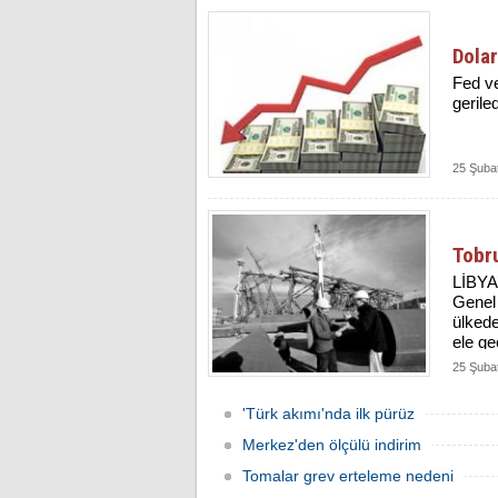
Dolar
Fed ve
geriled
25 Şuba
Tobru
LİBYA’
Genel 
ülkede
ele ge
25 Şuba
'Türk akımı'nda ilk pürüz
Merkez'den ölçülü indirim
Tomalar grev erteleme nedeni