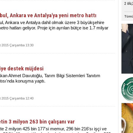
2 ölü,
bul, Ankara ve Antalya'ya yeni metro hattı
Tümü
ul, Ankara ve Antalya dahil olmak üzere 3 büyükşehire
etro hatları geliyor. Proje için ayrılan bütçe ise 1.7 milyar
t 2015 Çarşamba 13:30
iye destek müjdesi
an Ahmet Davutoğlu, Tarım Bilgi Sistemleri Tanıtım
tısı'nda konuşma yaptı.
t 2015 Çarşamba 12:40
tin 3 milyon 263 bin çalışanı var
te 2 milyon 425 bin 177'si memur, 296 bin 216'sı işçi ve