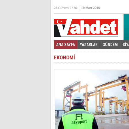
28 C.Evvel 1436 |
19 Mart 2015
ANA SAYFA
YAZARLAR
GÜNDEM
SİY
Foto Galeri
Video Galeri
|
EKONOMİ