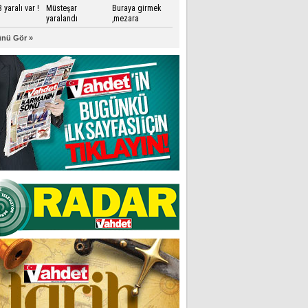
3 yaralı var !
Müsteşar
Buraya girmek
yaralandı
,mezara
düşmekten beter
nü Gör »