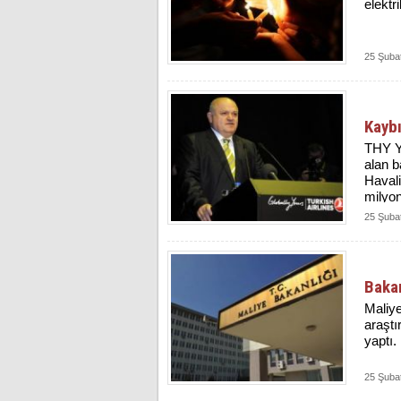
elektri
25 Şuba
Kaybı
THY Y
alan b
Havali
milyon
25 Şuba
Bakan
Maliye
araştı
yaptı.
25 Şuba