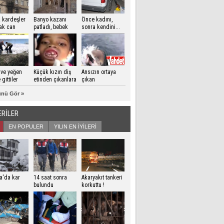
 kardeşler
Banyo kazanı
Önce kadını,
ak can
patladı, bebek
sonra kendini...
!
kamerası
kaydetti
ve yeğen
Küçük kızın diş
Ansızın ortaya
gittiler
etinden çıkanlara
çıkan
inanamayacaksınız
köpekbalığı
nü Gör »
ERİLER
EN POPULER
YILIN EN İYİLERİ
a'da kar
14 saat sonra
Akaryakıt tankeri
bulundu
korkuttu !