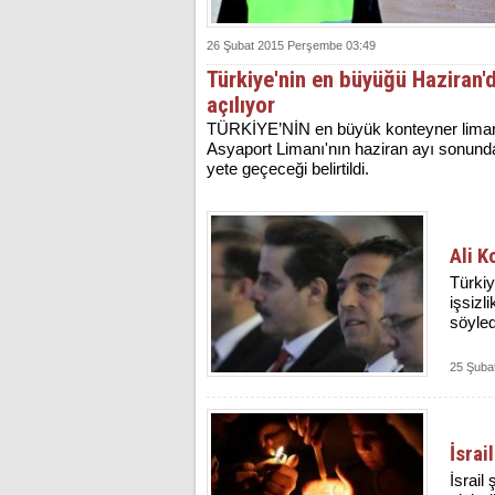
26 Şubat 2015 Perşembe 03:49
Türkiye'nin en büyüğü Haziran'
açılıyor
TÜR­Kİ­YE­’NİN en bü­yük kon­tey­ner li­ma­
As­ya­port Li­ma­nı'nın ha­zi­ran ayı so­nun­da
ye­te ge­çe­ce­ği be­lir­til­di.
Ali K
Türkiy
işsizl
söyled
25 Şuba
İsrai
İsrail