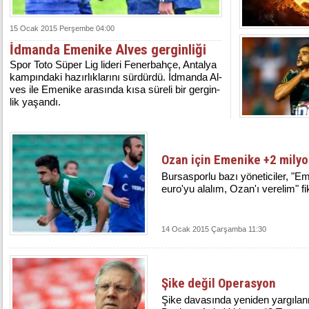
15 Ocak 2015 Perşembe 04:00
İdmanda Emenike Alves gerginliği
Spor To­to Sü­per Lig li­de­ri Fe­ner­bah­çe, An­tal­ya
kam­pın­da­ki ha­zır­lık­la­rı­nı sür­dür­dü. İd­man­da Al­
ves ile Eme­ni­ke ara­sın­da kı­sa sü­re­li bir ger­gin­
lik ya­şan­dı.
Ozan için Emenike +2 mily
Bursasporlu bazı yöneticiler, "E
euro'yu alalım, Ozan'ı verelim" fi
14 Ocak 2015 Çarşamba 11:30
Şike değil Operasyon
Şike davasında yeniden yargıla