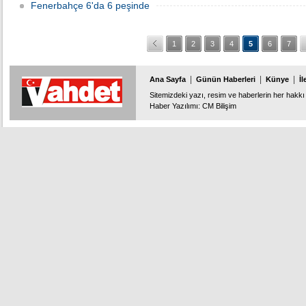
Fenerbahçe 6'da 6 peşinde
1
2
3
4
5
6
7
|
|
|
Ana Sayfa
Günün Haberleri
Künye
İl
Sitemizdeki yazı, resim ve haberlerin her hakkı 
Haber Yazılımı
:
CM Bilişim