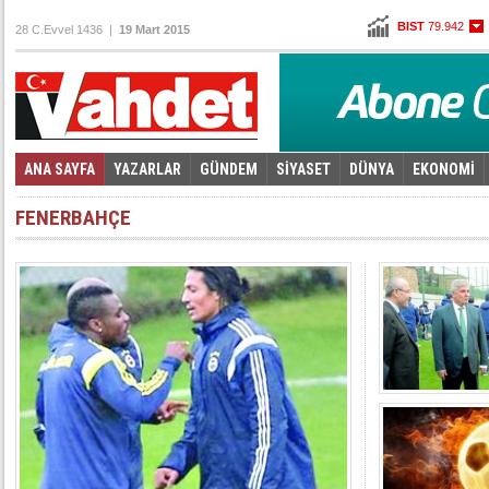
BIST
79.942
28 C.Evvel 1436 |
19 Mart 2015
Altın
96,930
Dolar
2,6215
Euro
2,7845
ANA SAYFA
YAZARLAR
GÜNDEM
SİYASET
DÜNYA
EKONOMİ
Foto Galeri
Video Galeri
|
FENERBAHÇE