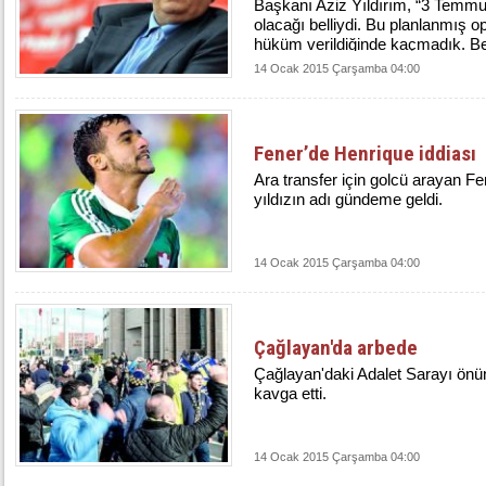
Başkanı Aziz Yıldırım, “3 Temmu
olacağı belliydi. Bu planlanmış o
hüküm verildiğinde kaçmadık. Ber
14 Ocak 2015 Çarşamba 04:00
Fener’de Henrique iddiası
Ara transfer için golcü arayan Fen
yıldızın adı gündeme geldi.
14 Ocak 2015 Çarşamba 04:00
Çağlayan'da arbede
​Çağlayan'daki Adalet Sarayı önün
kavga etti.
14 Ocak 2015 Çarşamba 04:00