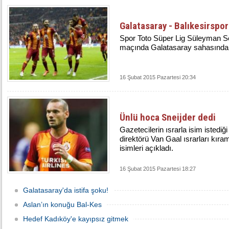
Galatasaray - Balıkesirspor
Spor Toto Süper Lig Süleyman S
maçında Galatasaray sahasında B
16 Şubat 2015 Pazartesi 20:34
Ünlü hoca Sneijder dedi
Gazetecilerin ısrarla isim istedi
direktörü Van Gaal ısrarları kı
isimleri açıkladı.
16 Şubat 2015 Pazartesi 18:27
Galatasaray'da istifa şoku!
Aslan’ın konuğu Bal-Kes
Hedef Kadıköy'e kayıpsız gitmek