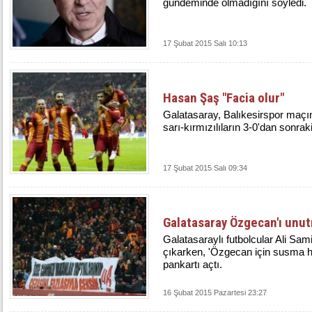
gündeminde olmadığını söyledi.
17 Şubat 2015 Salı 10:13
Hasan Şaş "Facia olur"
Galatasaray, Balıkesirspor maçı
sarı-kırmızılıların 3-0'dan sonrak
17 Şubat 2015 Salı 09:34
Galatasaray Özgecan'ı unu
Galatasaraylı futbolcular Ali Sa
çıkarken, 'Özgecan için susma ha
pankartı açtı.
16 Şubat 2015 Pazartesi 23:27