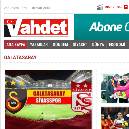
BIST
79.942
28 C.Evvel 1436 |
19 Mart 2015
Altın
96,930
Dolar
2,6215
Euro
2,7845
ANA SAYFA
YAZARLAR
GÜNDEM
SİYASET
DÜNYA
EKONOMİ
Foto Galeri
Video Galeri
|
GALATASARAY