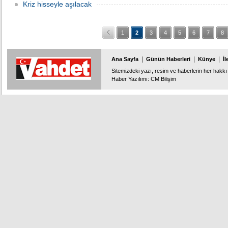
Kriz hisseyle aşılacak
1
2
3
4
5
6
7
8
|
|
|
Ana Sayfa
Günün Haberleri
Künye
İl
Sitemizdeki yazı, resim ve haberlerin her hakkı 
Haber Yazılımı
:
CM Bilişim