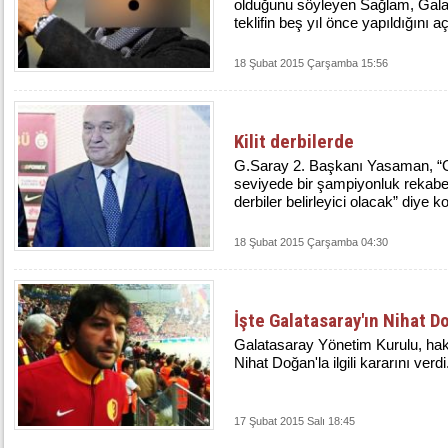
olduğunu söyleyen Sağlam, Galata
teklifin beş yıl önce yapıldığını aç
18 Şubat 2015 Çarşamba 15:56
Kilit derbilerde
G.Saray 2. Başkanı Yasaman, “G
seviyede bir şampiyonluk rekabeti
derbiler belirleyici olacak” diye k
18 Şubat 2015 Çarşamba 04:30
İşte Galatasaray'ın Nihat D
Galatasaray Yönetim Kurulu, hak
Nihat Doğan'la ilgili kararını verdi
17 Şubat 2015 Salı 18:45