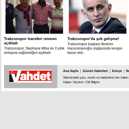
Trabzonspor transferi resmen
Trabzonspor'da şok gelişme!
açıkladı
Trabzonspor başkanı İbrahim
Trabzonspor, Stephane Mbia ile 3 yıllık
Hacıosmanoğlu olağanüstü kongre
anlaşma sağlandığını açıkladı
kararı aldı..
|
|
|
Ana Sayfa
Günün Haberleri
Künye
İl
Sitemizdeki yazı, resim ve haberlerin her hakkı 
Haber Yazılımı
:
CM Bilişim