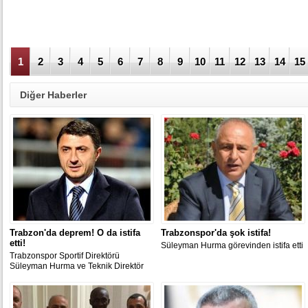
1
2
3
4
5
6
7
8
9
10
11
12
13
14
15
Diğer Haberler
Trabzon'da deprem! O da istifa
Trabzonspor'da şok istifa!
etti!
Süleyman Hurma görevinden istifa etti
Trabzonspor Sportif Direktörü
Süleyman Hurma ve Teknik Direktör
Şota Arveladze görevlerinden istifa
etti.