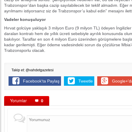
Trabzonspor’dan başka cazip sayılabilecek bir teklif almadım. Eğer 
ayrılmamı istiyorsanız siz de Trabzonspor’u kabul edin” mesajını iletti
Vadeler konuşuluyor
Hırvat golcüye yaklaşık 3 milyon Euro (9 milyon TL) ödeyen İngilizl
daralan kontratı hem de yıllık ücreti sebebiyle ayrılık konusunda ol
bakılıyor. Taraflar en son 4 milyon Euro üzerinden görüşmelere baş
kadar gerilemişti. Eğer ödeme vadesindeki sorun da çözülürse Mbia’
Trabzonsporlu olacak.
Takip et: @vahdetgazetesi
Facebook'ta Paylaş
Tweetle
Google+'d
Yorumlar
0