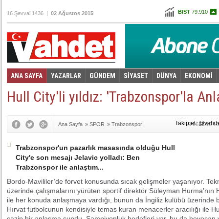
BIST
79.910
16 Şevval 1436 |
02 Ağustos 2015
Altın
97,761
Dolar
2,7705
Euro
3,0425
ANA SAYFA
YAZARLAR
GÜNDEM
SİYASET
DÜNYA
EKONOMİ
Foto Galeri
Video Galeri
|
Hull City'li yıldız: 'Trabzonspor'la An
Takip et: @vahd
Ana Sayfa
»
SPOR
»
Trabzonspor
19.06.2015 10
Trabzonspor'un pazarlık masasında olduğu Hull
City'e son mesajı Jelavic yolladı: Ben
Trabzonspor ile anlaştım...
Bordo-Mavililer’de forvet konusunda sıcak gelişmeler yaşanıyor. Tekni
üzerinde çalışmalarını yürüten sportif direktör Süleyman Hurma’nın Hu
ile her konuda anlaşmaya vardığı, bunun da İngiliz kulübü üzerinde ba
Hırvat futbolcunun kendisiyle temas kuran menacerler aracılığı ile H
cazip bir anlaşma sundu. Şampiyonluk hedefleri var, bu da heyecan v