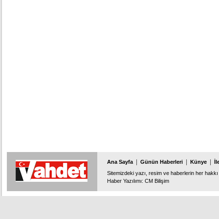
|
|
|
Ana Sayfa
Günün Haberleri
Künye
İl
Sitemizdeki yazı, resim ve haberlerin her hakkı 
Haber Yazılımı
:
CM Bilişim