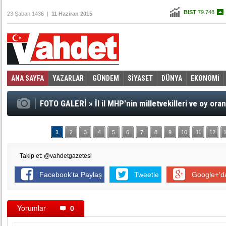
BIST
79.748
23 Şaban 1436 |
11 Haziran 2015
Altın
104,860
Dolar
2,7435
Euro
3,0965
ANA SAYFA
YAZARLAR
GÜNDEM
SİYASET
DÜNYA
EKONOMİ
Foto Galeri
Video Galeri
|
FOTO GALERİ
»
İl il MHP'nin milletvekilleri ve oy oran
1
2
3
4
5
6
7
8
9
10
11
12
Takip et: @vahdetgazetesi
Facebook'ta Paylaş
Tweetle
Google+'d
Yorumlar
0