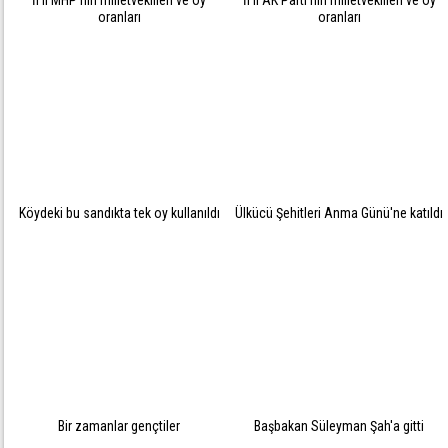
İl il MHP'nin milletvekilleri ve oy
İl il AK Parti'nin milletvekilleri ve oy
oranları
oranları
Köydeki bu sandıkta tek oy kullanıldı
Ülkücü Şehitleri Anma Günü'ne katıldı
Bir zamanlar gençtiler
Başbakan Süleyman Şah'a gitti