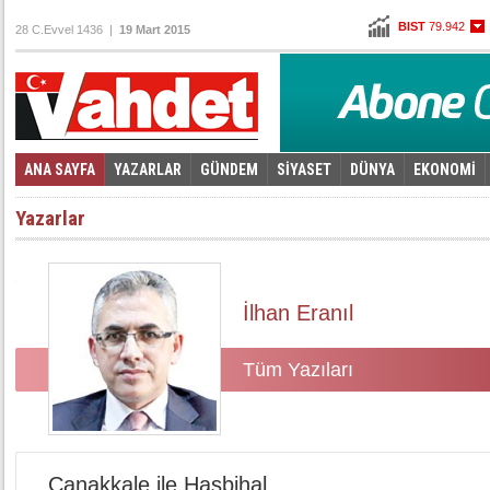
BIST
79.942
28 C.Evvel 1436 |
19 Mart 2015
Altın
96,930
Dolar
2,6215
Euro
2,7845
ANA SAYFA
YAZARLAR
GÜNDEM
SİYASET
DÜNYA
EKONOMİ
Foto Galeri
Video Galeri
|
Yazarlar
İlhan Eranıl
Tüm Yazıları
Çanakkale ile Hasbihal