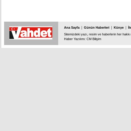
|
|
|
Ana Sayfa
Günün Haberleri
Künye
İl
Sitemizdeki yazı, resim ve haberlerin her hakkı 
Haber Yazılımı
:
CM Bilişim