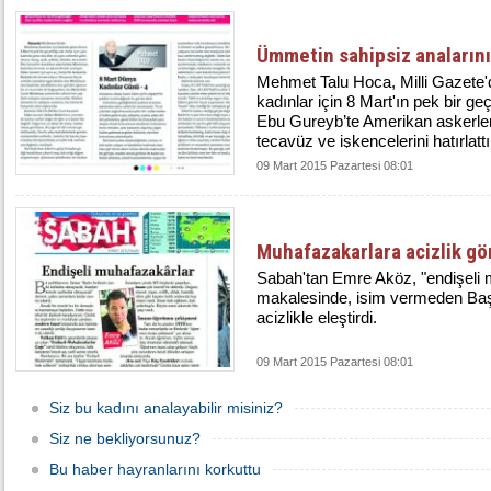
Ümmetin sahipsiz analarını 
Mehmet Talu Hoca, Milli Gazete
kadınlar için 8 Mart'ın pek bir geçe
Ebu Gureyb’te Amerikan askerle
tecavüz ve işkencelerini hatırlattı
09 Mart 2015 Pazartesi 08:01
Muhafazakarlara acizlik g
Sabah'tan Emre Aköz, "endişeli m
makalesinde, isim vermeden Baş
acizlikle eleştirdi.
09 Mart 2015 Pazartesi 08:01
Siz bu kadını analayabilir misiniz?
Siz ne bekliyorsunuz?
Bu haber hayranlarını korkuttu