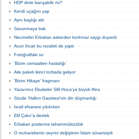
HDP dinle barışabilir mi?
Kendi uçağını yap
Aynı başlığı attı
Savunmaya bak
Necmettin Erbakan askerden korkmaz saygı duyardı
Acun Ilıcalı bu rezaleti de yaptı
Fotoğraftaki sır
'Bizim cemaatten hastalığı'
Aile paketi ikinci torbada geliyor
'Bizim Hikaye' fragmanı
Yazarımız Ebubekir Sifil Hoca'ya büyük iftira
Sözde 'Halkın Gazetesi'nin din düşmanlığı
İsrail efsanesi yıkılırken
Elif Çakır'a destek
Erbakan posterine tahammülsüzlük
O muharebenin seyrini değiştiren İslam süvarisiydi