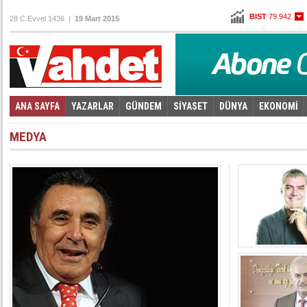
BIST
79.942
28 C.Evvel 1436 |
19 Mart 2015
Altın
96,930
Dolar
2,6215
Euro
2,7845
ANA SAYFA
YAZARLAR
GÜNDEM
SİYASET
DÜNYA
EKONOMİ
Foto Galeri
Video Galeri
|
MEDYA