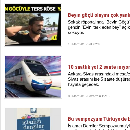
Beyin göçü olayını çok yan
Sokak röportajında ''Beyin Göçü'
gencin "Evini terk eden bey" açık
sokuyor.
10 Mart 2015 Salı 02:18
10 saatlik yol 2 saate iniyo
Ankara-Sivas arasındaki mesafeyi
Sivas arasını ise 5 saate düşürec
hayata geçecek.
09 Mart 2015 Pazartesi 15:15
Bu sempozyum Türkiye'de bi
İslamcı Dergiler Sempozyumu’yla