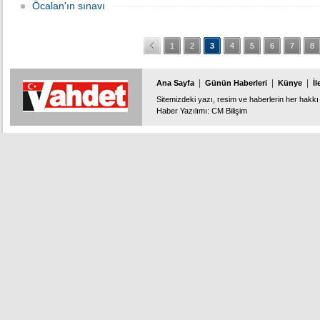
Öcalan'ın sınavı
1
2
3
4
5
6
7
8
|
|
|
Ana Sayfa
Günün Haberleri
Künye
İl
Sitemizdeki yazı, resim ve haberlerin her hakkı 
Haber Yazılımı
:
CM Bilişim