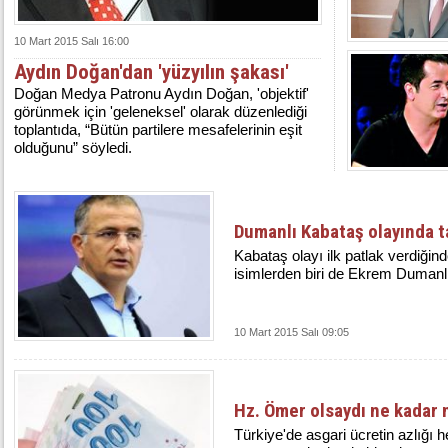
10 Mart 2015 Salı 16:00
Aydın Doğan'dan 'yüzyılın şakası'
Doğan Medya Patronu Aydın Doğan, 'objektif'
görünmek için 'geleneksel' olarak düzenlediği
toplantıda, “Bütün partilere mesafelerinin eşit
olduğunu” söyledi.
Dumanlı Kabataş olayında t
Ka­ba­taş ola­yı ilk pat­lak ver­di­ğin­
isim­ler­den bi­ri de Ek­rem Du­man­l
10 Mart 2015 Salı 09:05
Hz. Ömer olsaydı ne kadar 
Türkiye'de asgari ücretin azlığı