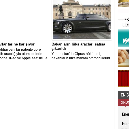
rlar tarihe karışıyor
Bakanların lüks araçları satışa
çıkarıldı
aldığı yeni bir patente göre
th aracılığıyla otomobillerin
Yunanistan'da Çipras hükümeti,
Phone, iPad ve Apple saat ile ile
bakanların lüks makam otomobillerini
lecek.
satıyor.
EN 
OKU
Ener
Hürr