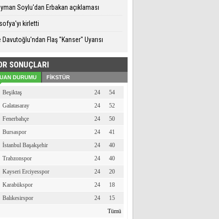
eyman Soylu'dan Erbakan açıklaması
ofya'yı kirletti
 Davutoğlu'ndan Flaş "Kanser" Uyarısı
OR SONUÇLARI
UAN DURUMU
FİKSTÜR
Beşiktaş
24
54
Galatasaray
24
52
Fenerbahçe
24
50
Bursaspor
24
41
İstanbul Başakşehir
24
40
Trabzonspor
24
40
Kayseri Erciyesspor
24
20
Karabükspor
24
18
Balıkesirspor
24
15
Tümü