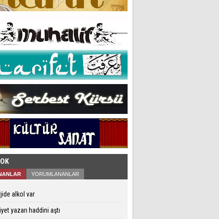
ÇOK
NANLAR
YORUMLANANLAR
jide alkol var
iyet yazarı haddini aştı