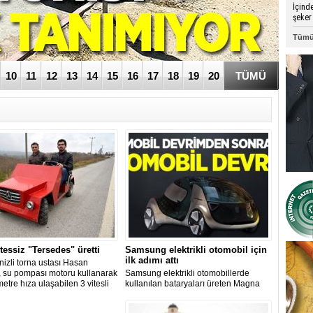
İçind
şeker 
Tümü
10
11
12
13
14
15
16
17
18
19
20
TÜMÜ
itessiz "Tersedes" üretti
Samsung elektrikli otomobil için
ilk adımı attı
izli torna ustası Hasan
 su pompası motoru kullanarak
Samsung elektrikli otomobillerde
metre hıza ulaşabilen 3 vitesli
kullanılan bataryaları üreten Magna
s" adını verdiği aracı üretti.
International'ı satın aldı.