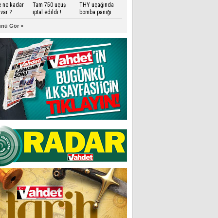
e ne kadar
Tam 750 uçuş
THY uçağında
var ?
iptal edildi !
bomba paniği
nü Gör »