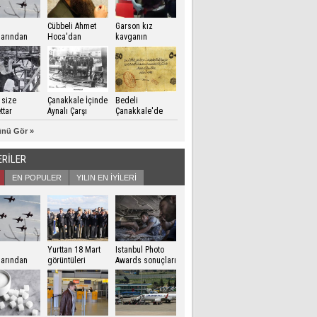
Cübbeli Ahmet
Garson kız
zlarından
Hoca'dan
kavganın
kale Zaferi
Erdoğan'a dua
ortasında
risi
kalınca..
 size
Çanakkale İçinde
Bedeli
ttar
Aynalı Çarşı
Çanakkale'de
ödendi
nü Gör »
ERİLER
EN POPULER
YILIN EN İYİLERİ
Yurttan 18 Mart
Istanbul Photo
zlarından
görüntüleri
Awards sonuçları
kale Zaferi
açıklandı
risi