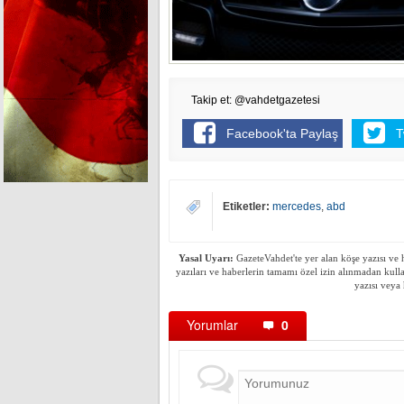
Takip et: @vahdetgazetesi
Facebook'ta Paylaş
T
Etiketler:
mercedes
,
abd
Yasal Uyarı:
GazeteVahdet'te yer alan köşe yazısı ve h
yazıları ve haberlerin tamamı özel izin alınmadan kulla
yazısı veya 
Yorumlar
0