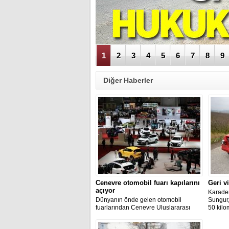
1
2
3
4
5
6
7
8
9
Diğer Haberler
Cenevre otomobil fuarı kapılarını
Geri v
açıyor
Karaden
​Dünyanın önde gelen otomobil
Sungur,
fuarlarından Cenevre Uluslararası
50 kilo
Otomobil Fuarı, yarın otomobil
"Tersede
severlerle buluşacak.