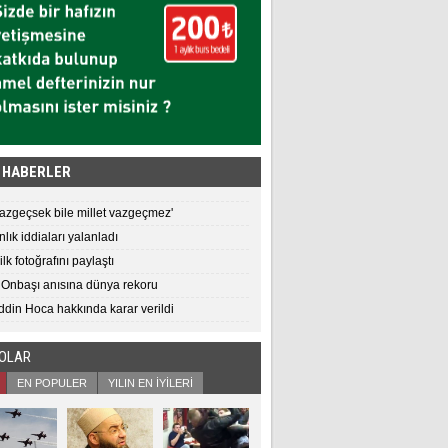
 HABERLER
vazgeçsek bile millet vazgeçmez'
lık iddiaları yalanladı
ilk fotoğrafını paylaştı
 Onbaşı anısına dünya rekoru
din Hoca hakkında karar verildi
EOLAR
EN POPULER
YILIN EN İYİLERİ