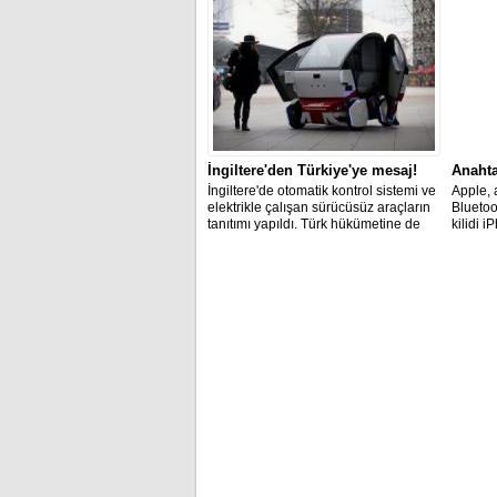
İngiltere'den Türkiye'ye mesaj!
Anahta
İngiltere'de otomatik kontrol sistemi ve
Apple, 
elektrikle çalışan sürücüsüz araçların
Bluetoo
tanıtımı yapıldı. Türk hükümetine de
kilidi i
çağrı geldi.
açılabi