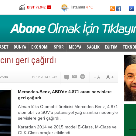
İstanbul
4 °C
BIST
79.942
Ankara
2 °C
Altın
96,930
Dolar
2,6215
Euro
2,7845
ASET
DÜNYA
EKONOMİ
SPOR
MEDYA
SAĞLIK
EĞİTİM
TEKNO
ını geri çağırdı
omobil
19.12.2014 15:42
Mercedes-Benz, ABD'de 4.871 aracı servislere
geri çağırdı.
Alman lüks Otomobil üreticisi Mercedes-Benz, 4.871
otomobil ve SUV'u potansiyel yağ sızıntısı nedeniyle
servislere geri çağırdı.
Karardan 2014 ve 2015 model E-Class, M-Class ve
GLK-Class araçlar etkilendi.