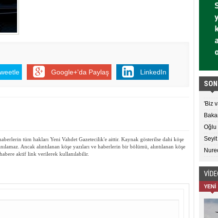
weetle
Google+'da Paylaş
LinkedIn
SON
'Biz 
Bakan
Oğlu 
Seyit
aberlerin tüm hakları Yeni Vahdet Gazetecilik'e aittir. Kaynak gösterilse dahi köşe
nılamaz. Ancak alıntılanan köşe yazıları ve haberlerin bir bölümü, alıntılanan köşe
Nured
habere aktif link verilerek kullanılabilir.
VİD
YENİ