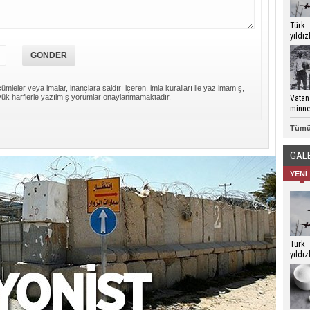
Türk
yıldı
Çanak
göste
ümleler veya imalar, inançlara saldırı içeren, imla kuralları ile yazılmamış,
ük harflerle yazılmış yorumlar onaylanmamaktadır.
Vatan
minne
Tümü
GAL
YENİ
Türk
yıldı
Çanak
göste