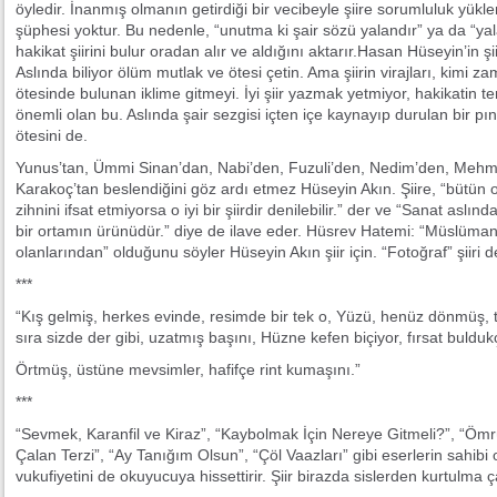
öyledir. İnanmış olmanın getirdiği bir vecibeyle şiire sorumluluk yük
şüphesi yoktur. Bu nedenle, “unutma ki şair sözü yalandır” ya da “ya
hakikat şiirini bulur oradan alır ve aldığını aktarır.Hasan Hüseyin’in şiir
Aslında biliyor ölüm mutlak ve ötesi çetin. Ama şiirin virajları, kimi 
ötesinde bulunan iklime gitmeyi. İyi şiir yazmak yetmiyor, hakikatin t
önemli olan bu. Aslında şair sezgisi içten içe kaynayıp durulan bir pın
ötesini de.
Yunus’tan, Ümmi Sinan’dan, Nabi’den, Fuzuli’den, Nedim’den, Mehmet
Karakoç’tan beslendiğini göz ardı etmez Hüseyin Akın. Şiire, “bütün o
zihnini ifsat etmiyorsa o iyi bir şiirdir denilebilir.” der ve “Sanat aslın
bir ortamın ürünüdür.” diye de ilave eder. Hüsrev Hatemi: “Müslüman 
olanlarından” olduğunu söyler Hüseyin Akın şiir için. “Fotoğraf” şiiri d
***
“Kış gelmiş, herkes evinde, resimde bir tek o, Yüzü, henüz dönmüş,
sıra sizde der gibi, uzatmış başını, Hüzne kefen biçiyor, fırsat buldu
Örtmüş, üstüne mevsimler, hafifçe rint kumaşını.”
***
“Sevmek, Karanfil ve Kiraz”, “Kaybolmak İçin Nereye Gitmeli?”, “
Çalan Terzi”, “Ay Tanığım Olsun”, “Çöl Vaazları” gibi eserlerin sahibi
vukufiyetini de okuyucuya hissettirir. Şiir birazda sislerden kurtulma 