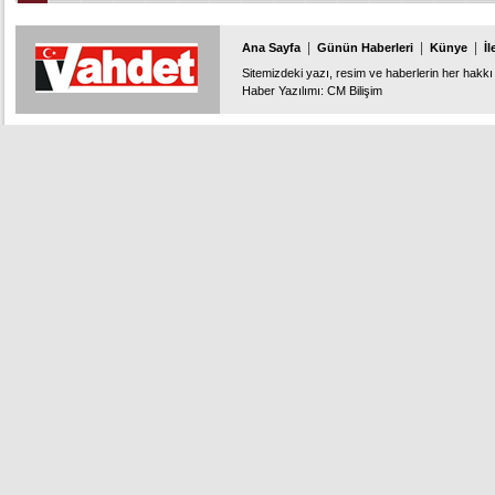
|
|
|
Ana Sayfa
Günün Haberleri
Künye
İl
Sitemizdeki yazı, resim ve haberlerin her hakkı 
Haber Yazılımı
:
CM Bilişim