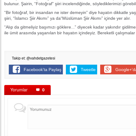
bulunur. Şairin, “Fotoğraf” şiiri incelendiğinde, söylediklerimizi gör
“Bir fotoğraf, bir insandan ne ister demeyin” diye hayatın dikkatle y
şiiri, “İslamcı Şiir Akımı” ya da“Müslüman Şiir Akımı” içinde yer alır.
“Alıp da gitmeliyiz başımızı göklere...” diyecek kadar yakındır gidil
ile ümit arasında yaşanılan bir hayatın içindeyiz. Bereketli çalışmalar
Takip et: @vahdetgazetesi
Facebook'ta Paylaş
Tweetle
Google+'d
Yorumlar
0