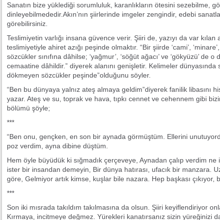
Sanatın bize yüklediği sorumluluk, karanlıkların ötesini sezebilme, g
dinleyebilmededir.Akın’nın şiirlerinde imgeler zengindir, edebi sanatlar
görebilirsiniz.
Teslimiyetin varlığı insana güvence verir. Şiiri de, yazıyı da var kıla
teslimiyetiyle ahiret azığı peşinde olmaktır. “Bir şiirde ‘cami’, ‘mina
sözcükler sınıfına dâhilse; ‘yağmur’, ‘söğüt ağacı’ ve ‘gökyüzü’ de 
cemaatine dâhildir.” diyerek alanını genişletir. Kelimeler dünyasında
dökmeyen sözcükler peşinde”olduğunu söyler.
“Ben bu dünyaya yalnız ateş almaya geldim”diyerek fanilik libasını his
yazar. Ateş ve su, toprak ve hava, tıpkı cennet ve cehennem gibi bizim
bölümü şöyle;
***
“Ben onu, gençken, en son bir aynada görmüştüm. Ellerini unutuyordu 
poz verdim, ayna dibine düştüm.
Hem öyle büyüdük ki sığmadık çerçeveye, Aynadan çalıp verdim ne is
ister bir insandan demeyin, Bir dünya hatırası, ufacık bir manzara. 
göre, Gelmiyor artık kimse, kuşlar bile nazara. Hep başkası çıkıyor, 
***
Son iki mısrada takıldım takılmasına da olsun. Şiiri keyiflendiriyor onl
Kırmaya, incitmeye değmez. Yürekleri kanatırsanız sizin yüreğinizi d