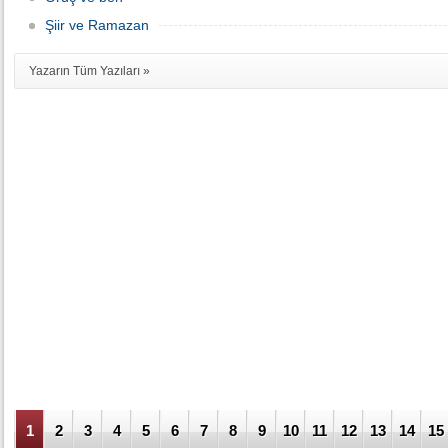
Şiir ve Ramazan
Yazarın Tüm Yazıları »
1
2
3
4
5
6
7
8
9
10
11
12
13
14
15