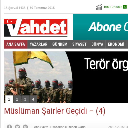
BIST
78.080
13 Şevval 1436 |
30 Temmuz 2015
Altın
97,207
Dolar
2,7595
Euro
3,0455
ANA SAYFA
YAZARLAR
GÜNDEM
SİYASET
DÜNYA
EKONOMİ
Foto Galeri
Video Galeri
|
Takip et: @vahd
1
2
3
4
Müslüman Şairler Geçidi – (4)
Ana Sayfa
»
Yazarlar
»
Recep Garip
28.07.2015 04