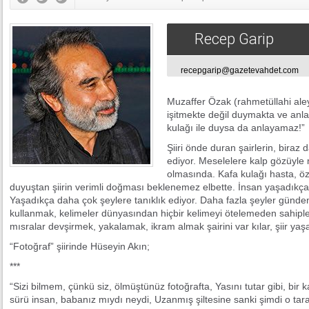
Recep Garip
recepgarip@gazetevahdet.com
Muzaffer Özak (rahmetüllahi aley
işitmekte değil duymakta ve anla
kulağı ile duysa da anlayamaz!”
Şiiri önde duran şairlerin, biraz
ediyor. Meselelere kalp gözüyle
olmasında. Kafa kulağı hasta, özü
duyuştan şiirin verimli doğması beklenemez elbette. İnsan yaşadıkça
Yaşadıkça daha çok şeylere tanıklık ediyor. Daha fazla şeyler günde
kullanmak, kelimeler dünyasından hiçbir kelimeyi ötelemeden sahiple
mısralar devşirmek, yakalamak, ikram almak şairini var kılar, şiir yaş
“Fotoğraf” şiirinde Hüseyin Akın;
***
“Sizi bilmem, çünkü siz, ölmüştünüz fotoğrafta, Yasını tutar gibi, bir
sürü insan, babanız mıydı neydi, Uzanmış şiltesine sanki şimdi o tar