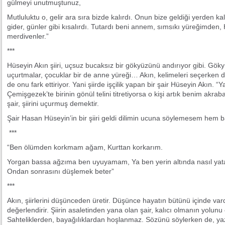
gülmeyi unutmuştunuz,
Mutluluktu o, gelir ara sıra bizde kalırdı. Onun bize geldiği yerden kal
gider, günler gibi kısalırdı. Tutardı beni annem, sımsıkı yüreğimden
merdivenler.”
***
Hüseyin Akın şiiri, uçsuz bucaksız bir gökyüzünü andırıyor gibi. Göky
uçurtmalar, çocuklar bir de anne yüreği… Akın, kelimeleri seçerken dik
de onu fark ettiriyor. Yani şiirde işçilik yapan bir şair Hüseyin Akın. “Y
Çemişgezek’te birinin gönül telini titretiyorsa o kişi artık benim akrab
şair, şiirini uçurmuş demektir.
Şair Hasan Hüseyin’in bir şiiri geldi dilimin ucuna söylemesem hem b
***
“Ben ölümden korkmam ağam, Kurttan korkarım.
Yorgan bassa ağzıma ben uyuyamam, Ya ben yerin altında nasıl yatar
Ondan sonrasını düşlemek beter”
***
Akın, şiirlerini düşünceden üretir. Düşünce hayatın bütünü içinde vardı
değerlendirir. Şiirin asaletinden yana olan şair, kalıcı olmanın yolu
Sahteliklerden, bayağılıklardan hoşlanmaz. Sözünü söylerken de, yaz