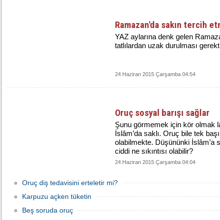
Ramazan'da sakın tercih e
YAZ aylarına denk gelen Ramazan
tatlılardan uzak durulması gerektiği
24 Haziran 2015 Çarşamba 04:54
​Oruç sosyal barışı sağlar
Şunu görmemek için kör olmak l
İslâm’da saklı. Oruç bile tek baş
olabilmekte. Düşününki İslâm’a s
ciddi ne sıkıntısı olabilir?
24 Haziran 2015 Çarşamba 04:04
Oruç diş tedavisini erteletir mi?
Karpuzu açken tüketin
Beş soruda oruç