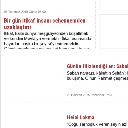
03 Temmuz 2015 Cuma 06:00
Bir gün itikaf insanı cehennemden
uzaklaştırır
İtikâf, kalbi dünya meşguliyetinden boşaltmak
ve kendini Mevlâ’ya vermektir. İtikâf esnasında
hayırdan başka bir şey söylenmemelidir.
Günah gerektirmeyen şeyleri konuşmakta ise
bir sakınca yoktur.
Günün filizlendiği an: Sab
Sabah namazı, kâinâtın Sultân’ı 
buluşma, O’nun Rahmet çeşmesin
29 Haziran 2015 Pazartesi 07:57
Helal Lokma
“Çoğu sarhoşluk veren şeyin azı