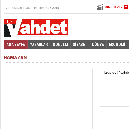
BIST
81.217
17 Ramazan 1436 |
04 Temmuz 2015
Altın
100,835
Dolar
2,6855
Euro
2,9800
ANA SAYFA
YAZARLAR
GÜNDEM
SİYASET
DÜNYA
EKONOMİ
Foto Galeri
Video Galeri
|
RAMAZAN
Takip et: @vahd