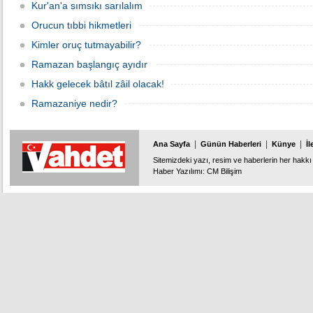
Kur'an'a sımsıkı sarılalım
Orucun tıbbi hikmetleri
Kimler oruç tutmayabilir?
Ramazan başlangıç ayıdır
Hakk gelecek bâtıl zâil olacak!
Ramazaniye nedir?
|
|
|
Ana Sayfa
Günün Haberleri
Künye
İl
Sitemizdeki yazı, resim ve haberlerin her hakkı 
Haber Yazılımı
:
CM Bilişim