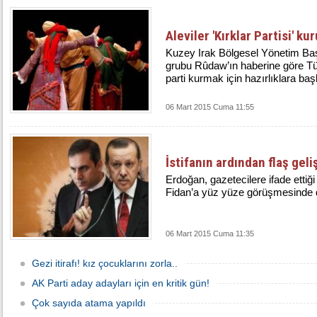
Aleviler 'Kırklar Partisi' ku
Kuzey Irak Bölgesel Yönetim Ba
grubu Rûdaw’ın haberine göre Tür
parti kurmak için hazırlıklara baş
06 Mart 2015 Cuma 11:55
İstifanın ardından flaş gel
Erdoğan, gazetecilere ifade ettiği
Fidan’a yüz yüze görüşmesinde de
06 Mart 2015 Cuma 11:35
Gezi itirafı! kız çocuklarını zorla..
AK Parti aday adayları için en kritik gün!
Çok sayıda atama yapıldı