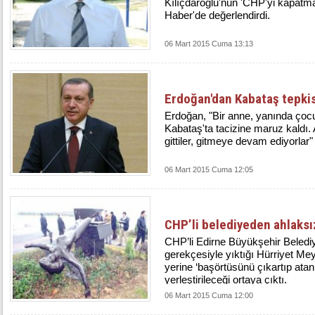
Kılıçdaroğlu'nun 'CHP'yi kapatma 
Haber'de değerlendirdi.
06 Mart 2015 Cuma 13:13
Erdoğan'dan Kabataş tepkis
Erdoğan, "Bir anne, yanında çoc
Kabataş'ta tacizine maruz kaldı.
gittiler, gitmeye devam ediyorlar"
06 Mart 2015 Cuma 12:05
CHP’li belediyeden ahlaksı
CHP’li Edirne Büyükşehir Belediy
gerekçesiyle yıktığı Hürriyet M
yerine ‘başörtüsünü çıkartıp atan 
yerleştirileceği ortaya çıktı.
06 Mart 2015 Cuma 12:00