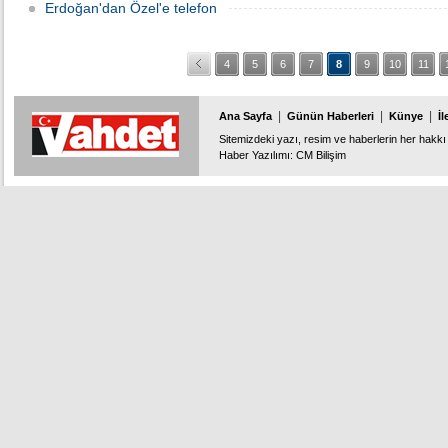
Erdoğan'dan Özel'e telefon
4
5
6
7
8
9
10
11
|
|
|
Ana Sayfa
Günün Haberleri
Künye
İl
Sitemizdeki yazı, resim ve haberlerin her hakkı 
Haber Yazılımı
:
CM Bilişim