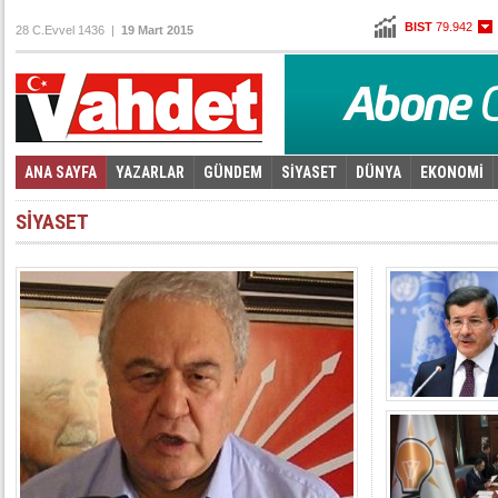
BIST
79.942
28 C.Evvel 1436 |
19 Mart 2015
Altın
96,930
Dolar
2,6215
Euro
2,7845
ANA SAYFA
YAZARLAR
GÜNDEM
SİYASET
DÜNYA
EKONOMİ
Foto Galeri
Video Galeri
|
SİYASET