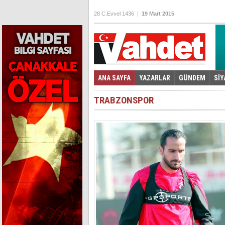
28 C.Evvel 1436 |
19 Mart 2015
ANA SAYFA
YAZARLAR
GÜNDEM
SİY
Foto Galeri
Video Galeri
|
TRABZONSPOR