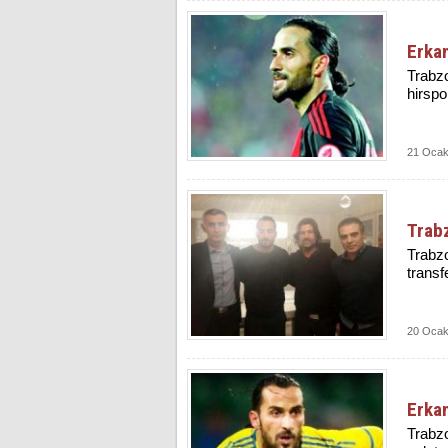
Erka
Trab­z
hirspor
21 Ocak
Trab
Trabzo
transf
20 Ocak
Erkan
Trabzo