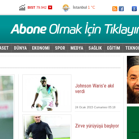
Ankara
4 °C
Altın
96,930
Dolar
2,6215
Euro
2,7845
ASET
DÜNYA
EKONOMİ
SPOR
MEDYA
SAĞLIK
EĞİTİM
TEKNO
Johnson Waris’e akıl
verdi
24 Ocak 2015 Cumartesi 05:18
Zirve yürüyüşü başlıyor