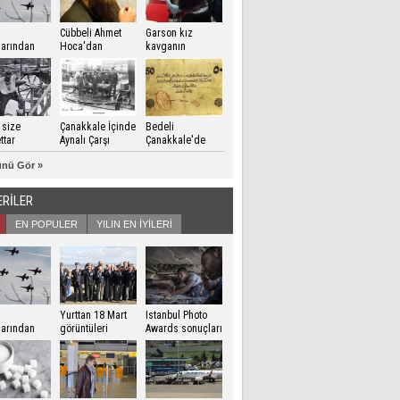
Cübbeli Ahmet
Garson kız
zlarından
Hoca'dan
kavganın
kale Zaferi
Erdoğan'a dua
ortasında
risi
kalınca..
 size
Çanakkale İçinde
Bedeli
ttar
Aynalı Çarşı
Çanakkale'de
ödendi
nü Gör »
ERİLER
EN POPULER
YILIN EN İYİLERİ
Yurttan 18 Mart
Istanbul Photo
zlarından
görüntüleri
Awards sonuçları
kale Zaferi
açıklandı
risi