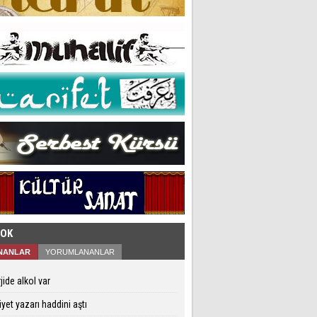
ÇOK
NANLAR
YORUMLANANLAR
jide alkol var
iyet yazarı haddini aştı