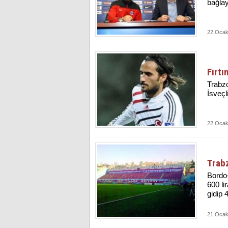
bağlay
22 Ocak
Fırtı
Trabzo
İsveçl
22 Ocak
Trab
Bordo-
600 li
gidip 
21 Ocak