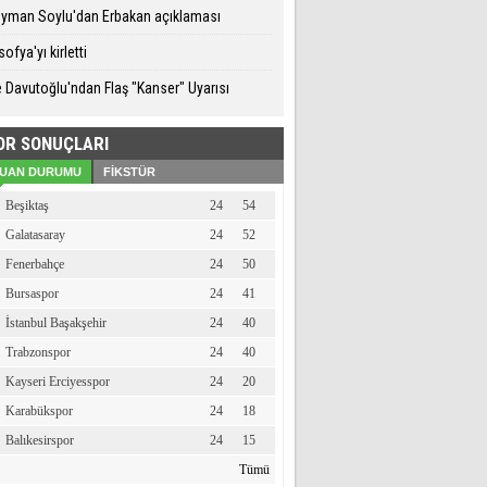
eyman Soylu'dan Erbakan açıklaması
ofya'yı kirletti
 Davutoğlu'ndan Flaş "Kanser" Uyarısı
OR SONUÇLARI
UAN DURUMU
FİKSTÜR
Beşiktaş
24
54
Galatasaray
24
52
Fenerbahçe
24
50
Bursaspor
24
41
İstanbul Başakşehir
24
40
Trabzonspor
24
40
Kayseri Erciyesspor
24
20
Karabükspor
24
18
Balıkesirspor
24
15
Tümü