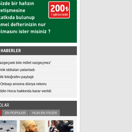
 HABERLER
vazgeçsek bile millet vazgeçmez'
lık iddiaları yalanladı
ilk fotoğrafını paylaştı
 Onbaşı anısına dünya rekoru
din Hoca hakkında karar verildi
EOLAR
EN POPULER
YILIN EN İYİLERİ