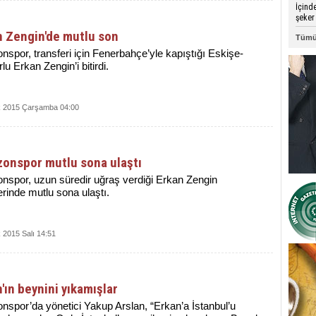
İçind
şeker 
n Zengin'de mutlu son
Tümü
ons­por, transferi için Fenerbahçe’yle kapıştığı Es­ki­şe­
lu Er­kan Zen­gin’i bitirdi.
 2015 Çarşamba 04:00
zonspor mutlu sona ulaştı
nspor, uzun süredir uğraş verdiği Erkan Zengin
erinde mutlu sona ulaştı.
 2015 Salı 14:51
'ın beynini yıkamışlar
nspor’da yönetici Yakup Arslan, “Erkan’a İstanbul’u