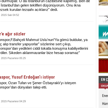
p durmuşlar. O da İstanbul’un cazibesine kapılmış. Ben de
İstanbul’dan gelen teklifleri düşünüyorum. Onu ikna
sek kurulan tezgahı açıklarız” dedi.
 2015 Salı 04:52
'e ağır sözler
onspor,F.Bahçeli Mahmut Uslu'nun“Ya gömü buldular, ya
ç alıp transfer yapıyorlar” sözlerine sert çıkıp,
onspor’dan yedikleri ciddi tokatla konuşma kabiliyetlerini
irdiler. Şikeden aklanmayanlar bize hesap soramaz”
ini kullandı
 2015 Pazartesi 05:25
spor, Yusuf Erdoğan’ı istiyor
EN 
spor, Ozan Tufan ve Şener Özbayraklı’yı isteyen
OKU
nspor’dan dünyaları talep etti.
Ener
 2015 Pazartesi 04:29
Hürr