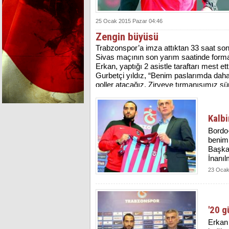
25 Ocak 2015 Pazar 04:46
Zengin büyüsü
Trabzonspor’a imza attıktan 33 saat so
Sivas maçının son yarım saatinde form
Erkan, yaptığı 2 asistle taraftarı mest ett
Gurbetçi yıldız, “Benim paslarımda dah
goller atacağız. Zirveye tırmanışımız s
dedi.
Kalbi
Bordo-
benim 
Başkan
İnanıl
23 Ocak
'20 g
Erkan 