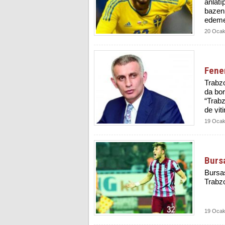
anlatı
bazen 
edemez
20 Ocak
Fener
Trabz
da bor
“Trabz
de yit
ifades
19 Ocak
Bursa
Bursa
Trabzo
19 Ocak