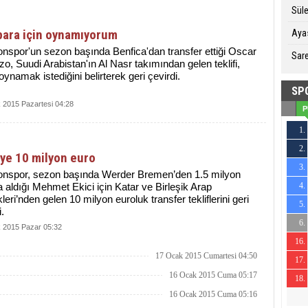
Sül
para için oynamıyorum
Ayas
nspor'un sezon başında Benfica'dan transfer ettiği Oscar
Sare
o, Suudi Arabistan'ın Al Nasr takımından gelen teklifi,
 oynamak istediğini belirterek geri çevirdi.
SP
 2015 Pazartesi 04:28
P
1.
2.
19
'ye 10 milyon euro
3.
15
onspor, sezon başında Werder Bremen’den 1.5 milyon
 aldığı Mehmet Ekici için Katar ve Birleşik Arap
4.
20
kleri’nden gelen 10 milyon euroluk transfer tekliflerini geri
5.
17
i.
6.
15
 2015 Pazar 05:32
16.
8
17 Ocak 2015 Cumartesi 04:50
17.
-11
16 Ocak 2015 Cuma 05:17
18.
-11
16 Ocak 2015 Cuma 05:16
-22