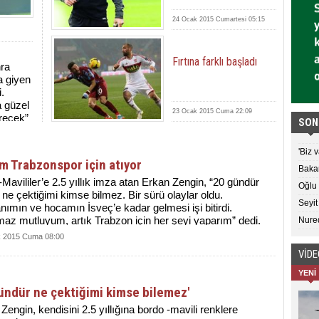
24 Ocak 2015 Cumartesi 05:15
Fırtına farklı başladı
nra
a giyen
i.
a güzel
23 Ocak 2015 Cuma 22:09
ürecek”
SON
'Biz 
m Trabzonspor için atıyor
Bakan
Mavililer’e 2.5 yıllık imza atan Erkan Zengin, “20 gündür
Oğlu 
ne çektiğimi kimse bilmez. Bir sürü olaylar oldu.
Seyit
ımın ve hocamın İsveç’e kadar gelmesi işi bitirdi.
maz mutluyum, artık Trabzon için her şeyi yaparım” dedi.
Nured
 2015 Cuma 08:00
VİD
YENİ
ündür ne çektiğimi kimse bilemez'
Zengin, kendisini 2.5 yıllığına bordo -mavili renklere