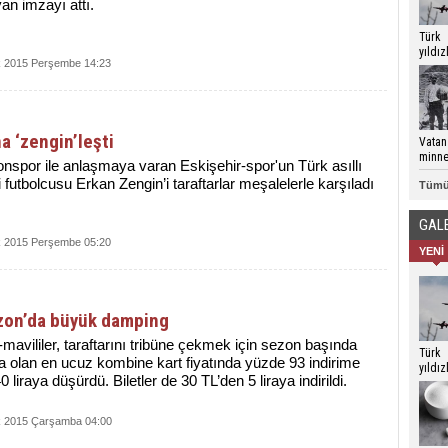
an imzayı attı.
Türk
yıldı
 2015 Perşembe 14:23
Çanak
göste
na ‘zengin’leşti
Vatan
minne
nspor ile anlaşmaya varan Eskişehir-spor'un Türk asıllı
i futbolcusu Erkan Zengin’i taraftarlar meşalelerle karşıladı
Tümü
GAL
 2015 Perşembe 05:20
YENİ
zon’da büyük damping
mavililer, taraftarını tribüne çekmek için sezon başında
Türk
ra olan en ucuz kombine kart fiyatında yüzde 93 indirime
yıldı
40 liraya düşürdü. Biletler de 30 TL’den 5 liraya indirildi.
Çanak
göste
 2015 Çarşamba 04:00