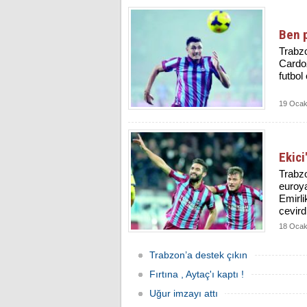
Ben 
Trabzo
Cardoz
futbol
19 Ocak
Ekici
Trabz
euroya
Emirli
çevird
18 Ocak
Trabzon’a destek çıkın
Fırtına , Aytaç'ı kaptı !
Uğur imzayı attı