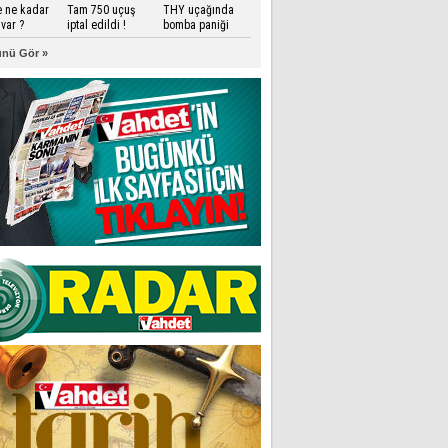
e ne kadar
Tam 750 uçuş
THY uçağında
var ?
iptal edildi !
bomba paniği
nü Gör »