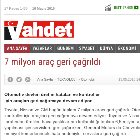
BIST
87.605
27 Recep 1436 |
16 Mayıs 2015
Altın
101,352
Dolar
2,5785
Euro
2,9445
ANA SAYFA
YAZARLAR
GÜNDEM
SİYASET
DÜNYA
EKONOMİ
Foto Galeri
Video Galeri
|
7 milyon araç geri çağrıldı
Ana Sayfa
»
TEKNOLOJİ
»
Otomobil
13.05.2015 14
Otomotiv devleri üretim hataları ve kontroller
için araçları geri çağırmaya devam ediyor.
Toyota, Nissan ve GM bugün toplam 7 milyon aracı geri çağırdı. Otomo
kontroller için araçları geri çağırmaya devam ediyor. Toyota ve Nis
tarafından üretilen hava yastıklarının kullanıldığı toplam 6,5 milyon ar
yapılması için servislere geri çağırırken, General Motors da Chevrol
emniyet kemerlerindeki hata nedeniyle servislere geri çağırdı.