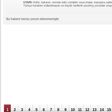
UYARI:
Küfür, hakaret, rencide edici cümleler veya imalar, inançlara saldır
Türkçe karakter kullanılmayan ve büyük harflerle yazılmış yorumlar ona
Bu habere henüz yorum eklenmemiştir.
1
2
3
4
5
6
7
8
9
10
11
12
13
14
15