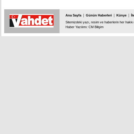
|
|
|
Ana Sayfa
Günün Haberleri
Künye
İl
Sitemizdeki yazı, resim ve haberlerin her hakkı 
Haber Yazılımı
:
CM Bilişim