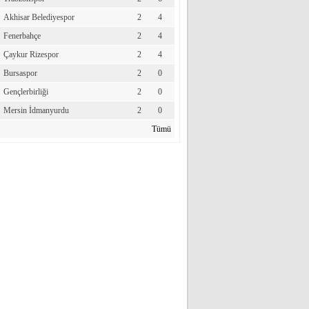
Akhisar Belediyespor
2
4
Fenerbahçe
2
4
Çaykur Rizespor
2
4
Bursaspor
2
0
Gençlerbirliği
2
0
Mersin İdmanyurdu
2
0
Tümü