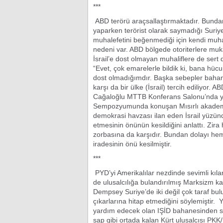
***
ABD terörü araçsallaştırmaktadır. Bundan 
yaparken terörist olarak saymadığı Suriyel
muhalefetini beğenmediği için kendi muha
nedeni var. ABD bölgede otoriterlere muk
İsrail’e dost olmayan muhaliflere de sert
“Evet, çok emarelerle bildik ki, bana hüc
dost olmadığımdır. Başka sebepler bahaned
karşı da bir ülke (İsrail) tercih ediliyor. A
Cağaloğlu MTTB Konferans Salonu’nda yap
Sempozyumunda konuşan Mısırlı akademis
demokrasi havzası ilan eden İsrail yüzünd
etmesinin önünün kesildiğini anlattı. Zira 
zorbasına da karşıdır. Bundan dolayı hem
iradesinin önü kesilmiştir.
***
PYD’yi Amerikalılar nezdinde sevimli kılan
de ulusalcılığa bulandırılmış Marksizm 
Dempsey Suriye’de iki değil çok taraf bul
çıkarlarına hitap etmediğini söylemiştir.
yardım edecek olan IŞİD bahanesinden so
sap gibi ortada kalan Kürt ulusalcısı PK