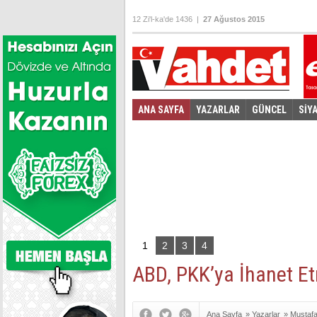
12 Zi'l-ka'de 1436 |
27 Ağustos 2015
ANA SAYFA
YAZARLAR
GÜNCEL
SİY
Foto Galeri
Video Galeri
|
1
2
3
4
ABD, PKK’ya İhanet E
Ana Sayfa
»
Yazarlar
»
Mustaf