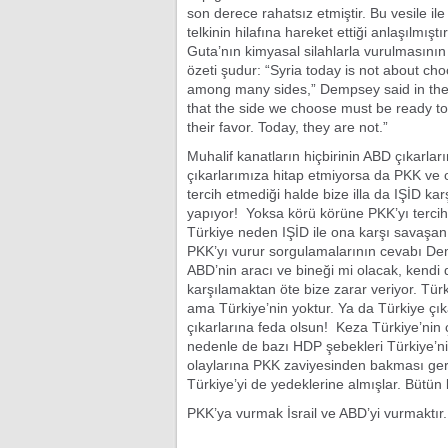
son derece rahatsız etmiştir. Bu vesile ile
telkinin hilafına hareket ettiği anlaşılmış
Guta’nın kimyasal silahlarla vurulmasını
özeti şudur: “Syria today is not about c
among many sides,” Dempsey said in the le
that the side we choose must be ready to 
their favor. Today, they are not.”
Muhalif kanatların hiçbirinin ABD çıkarlar
çıkarlarımıza hitap etmiyorsa da PKK ve 
tercih etmediği halde bize illa da IŞİD k
yapıyor! Yoksa körü körüne PKK’yı terci
Türkiye neden IŞİD ile ona karşı savaşa
PKK’yı vurur sorgulamalarının cevabı Demp
ABD’nin aracı ve bineği mi olacak, kend
karşılamaktan öte bize zarar veriyor. Türk
ama Türkiye’nin yoktur. Ya da Türkiye çıka
çıkarlarına feda olsun! Keza Türkiye’nin 
nedenle de bazı HDP şebekleri Türkiye’nin
olaylarına PKK zaviyesinden bakması gerek
Türkiye’yi de yedeklerine almışlar. Bütü
PKK’ya vurmak İsrail ve ABD’yi vurmaktı