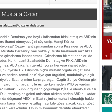
Mustafa Özcan
stafaozcan@gazetevahdet.com
addin Demirtaş yine beylik laflarından birini etmiş ve ABD’nin
Y
ere ihanet etmeyeceğini söylemiş. Hangi Kürtleri
ediyorsa? Cezayir antlaşmasından sonra Kissinger ve ABD,
 Mustafa Barzani’yi yarı yolda yüzüstü bırakmadı mı? ABD
e çıkarlarına ihanet etmez. Çıkarlarına hizmet edenleri de
1
f eder. Korkmasın! Salahaddin Demirtaş ve PKK, ABD’nin
çmez. ABD çıkarları gerektiriyorsa herkese ihanet eder.
D, Suriye’de PYD dışında hiçbir muhalif örgüte ve çatısına
 ve herkesi temsil edin’ diye çatı örgütleri, müdahaleye açık
Suriye’de Esat rejimine karşı çarpışan Özgür Suriye Ordusu gibi
men yardımı onlardan bile esirgerken neden PYD’ye yardım
 Halbuki, Sünni örgütlerin çoğunluğu IŞİD ile ideolojik ve fiili
ŞİD kurtarılmış bölgeleri onlardan alırken neden ABD bu kadar
n da düşmanı! ABD’nin Esat rejimine muhalif olmadığı halde
na karşı Türkiye ile zıtlaşmayı bile göze alacak kadar gözü
 ileri karakoludur. Onun misyonunuz deruhte etmektedir.