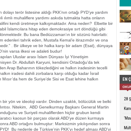
dolayı terör listesine aldığı PKK’nın ortağı PYD’ye yardım
i ılımlı muhaliflere yardımı askıda tutmakta hatta onların
lifini kendi üretmeye kalkışmaktadır. Ama neden? Elbette bir
abil İslamcılara hitap eden demokrasiye sırt döndüğü gibi
 dönmektedir. Bu bana Bediüzzaman’ın bir sözünü hatırlattı:
um edenleri tahrik eden, Mustafa Kemal’e itirazımdır ve ona
ir.” . Bir ülkeye ve bir halka karşı bir adam (Esat), dünyaya
BD’nin varsa ilkesi ve adaleti budur!
ılan Uluslar arası İslam Dünyası İyi Yönetişim
yen Dr. Abdullah Karyuni, kendisini Ortadoğu’da tek
en Arap Baharının tökezlediğini ve halkın iradesinin tecelli
halkın iradesi dahili zorbalara karşı olduğu kadar İsrail
 Mısır’da hem de Suriye’de Sisi ve Esat lehine halkın
EN 
OKU
28 
 bir yön ve ideoloji vardır. Dinden uzaklık, bölücülük ve belki
kalıntısı. Nitekim, ABD Genelkurmay Başkanı General Martin
Kand
unduğunu ve Suriyeli muhaliflerden hiçbir grubun kendi
 Yaratıcı kaosun bir parçası olarak ABD’ye düzen kurmaya
'Mav
nra ABD ortağını bulmuştur: Marksizmin yıkılışından sonra
Mült
K/PYD! Bu nedenle de Türkiye’nin PKK’yı hedef alması ABD’yi