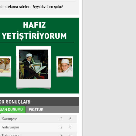
destekçisi sitelere Ayyıldız Tim şoku!
OR SONUÇLARI
UAN DURUMU
FİKSTÜR
Kasımpaşa
2
6
Antalyaspor
2
6
Trabzonspor
2
6