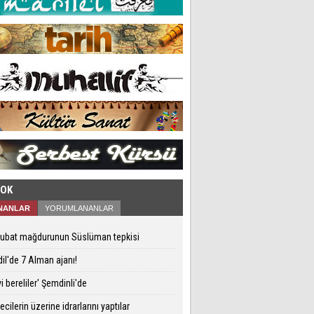
ÇOK
NANLAR
YORUMLANANLAR
Şubat mağdurunun Süslüman tepkisi
il'de 7 Alman ajanı!
i bereliler' Şemdinli'de
ecilerin üzerine idrarlarını yaptılar