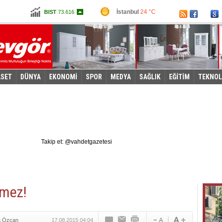
İstanbul
24 °C
BIST
73.616
Ankara
15 °C
Altın
105,773
Dolar
2,9365
Euro
3,3505
ASET
DÜNYA
EKONOMİ
SPOR
MEDYA
SAĞLIK
EĞİTİM
TEKNOL
Takip et: @vahdetgazetesi
tmez!
a Özcan
17.08.2015 04:04