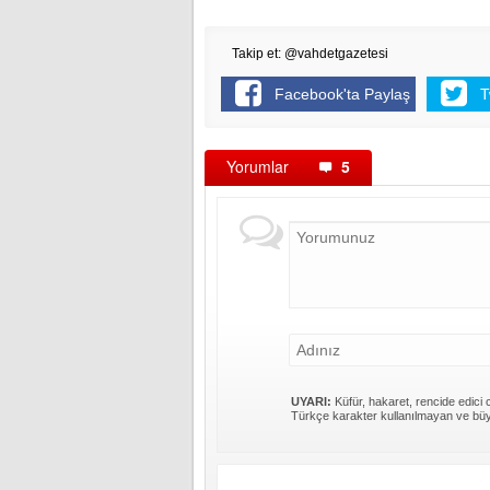
Takip et: @vahdetgazetesi
Facebook'ta Paylaş
T
Yorumlar
5
UYARI:
Küfür, hakaret, rencide edici c
Türkçe karakter kullanılmayan ve büy