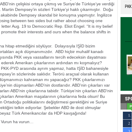
 ABD’nin çelişkisi ortaya çıkmış ve Suriye’de Türkiye’ye verdiği
PKK 
tır. Martin Dempsey’in sözleri Türkiye’yi haklı çıkarmıştır. Doğu
n akabinde Dempsey skandal bir konuşma yapmıştır. İngilizce
hoosing between two sides but rather about choosing one
tter Aug. 19 to Democratic Rep. Eliot Engel. “It is my belief
promote their interests and ours when the balance shifts in
ına hitap etmediğini söylüyor. Dolayısıyla IŞİD bizim
ortakları açık düşmanımızdır. ABD hiçbir muhalif kanadı
arşısında PKK veya vassallarını tercih edeceksin dayatması
h ederek Amerikan çıkarlarının ardından mı koşmalıyız?
n PKK-PYD arasında ayrım yapmaz, hatta IŞİD bahanesiyle
sey’in sözlerinde saklıdır. Terörü araçsal olarak kullanan
i düşmanımızı kahraman mı yapacağız? PKK çıkarlarımızı
iye’nin düşmanları ABD’nin dostlarıdır. ABD’nin çıkarları var
rları ABD’nin çıkarlarına tabidir. Türkiye’nin çıkarları ABD’nin
çıkarları Amerikan maşalarının çıkarlarına feda olsun! Bu
SP
 Ortadoğu politikalarını değiştirmesi gerektiğini ve Suriye
P
tiğini telkin ediyorlar. Şebekler ABD ile dost olmuşlar
n beyaz Türk Amerikancılar da HDP kavşağında!
1.
r. Vurun ha vurun…
2.
4
3.