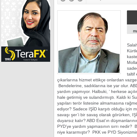
mu
Salah
Kürtl
kast
Molla
sadec
talti
çıkarlarına hizmet ettikçe onlardan vazge
Bendelerine, sadıklarına ise yar olur. AB
yardım yapmıyor. Halbuki, ‘ herkese açılın
hale getirmiş ve sulandırmıştı. Kaldı ki 
yapıları terör listesine almamasına rağ
ediyor? Sadece IŞİD karşıtı olduğu için mi?
savaşı şer’i bir savaş olarak görürken, I
duyarsız kalır? ABD Esat’ın düşmanlarını
PYD’ye yardım yapmasının sırrı nedir? Bu
niye kararmıştır? PKK ve PYD Siyonizmin