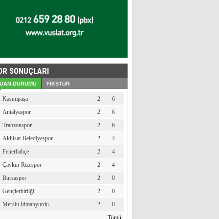
OR SONUÇLARI
UAN DURUMU
FİKSTÜR
Kasımpaşa
2
6
Antalyaspor
2
6
Trabzonspor
2
6
Akhisar Belediyespor
2
4
Fenerbahçe
2
4
Çaykur Rizespor
2
4
Bursaspor
2
0
Gençlerbirliği
2
0
Mersin İdmanyurdu
2
0
Tümü