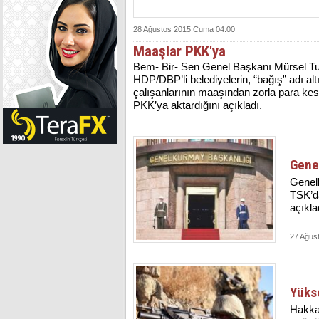
28 Ağustos 2015 Cuma 04:00
Maaşlar PKK'ya
Bem- Bir- Sen Genel Başkanı Mürsel Tu
HDP/DBP’li belediyelerin, “bağış” adı alt
çalışanlarının maaşından zorla para kes
PKK’ya aktardığını açıkladı.
Genel
Genelk
TSK’da
açıkla
27 Ağus
Yükse
Hakkar