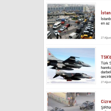
İstan
İstanb
en az 3
27 Ağus
TSK'd
Türk S
hareka
darbel
geçiril
27 Ağus
Cizre
ŞIRNAK