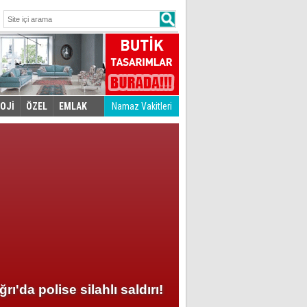
OJİ
ÖZEL
EMLAK
Namaz Vakitleri
ğrı'da polise silahlı saldırı!
Fenerbahçe grupla