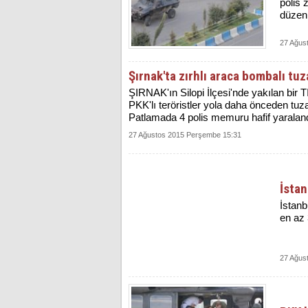
polis 
düzenl
27 Ağus
Şırnak'ta zırhlı araca bombalı tuza
ŞIRNAK'ın Silopi İlçesi'nde yakılan bir TI
PKK'lı teröristler yola daha önceden tuza
Patlamada 4 polis memuru hafif yaraland
27 Ağustos 2015 Perşembe 15:31
İstan
İstanb
en az 3
27 Ağus