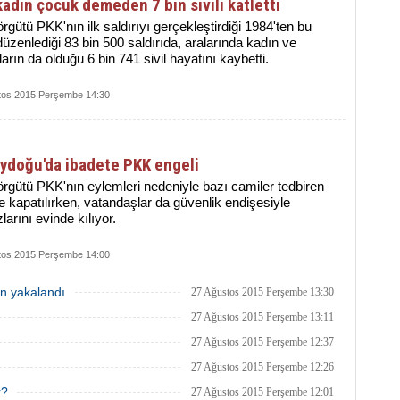
adın çocuk demeden 7 bin sivili katletti
örgütü PKK'nın ilk saldırıyı gerçekleştirdiği 1984'ten bu
üzenlediği 83 bin 500 saldırıda, aralarında kadın ve
arın da olduğu 6 bin 741 sivil hayatını kaybetti.
tos 2015 Perşembe 14:30
ydoğu'da ibadete PKK engeli
örgütü PKK'nın eylemleri nedeniyle bazı camiler tedbiren
e kapatılırken, vatandaşlar da güvenlik endişesiyle
arını evinde kılıyor.
tos 2015 Perşembe 14:00
en yakalandı
27 Ağustos 2015 Perşembe 13:30
27 Ağustos 2015 Perşembe 13:11
27 Ağustos 2015 Perşembe 12:37
27 Ağustos 2015 Perşembe 12:26
r?
27 Ağustos 2015 Perşembe 12:01