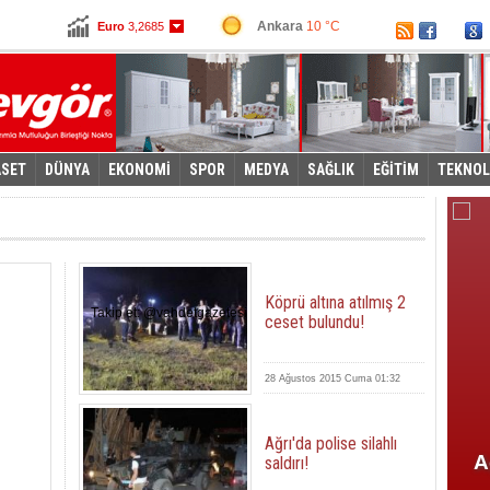
İstanbul
22 °C
Dolar
2,9075
Ankara
10 °C
Euro
3,2685
ASET
DÜNYA
EKONOMİ
SPOR
MEDYA
SAĞLIK
EĞİTİM
TEKNOL
Köprü altına atılmış 2
Takip et: @vahdetgazetesi
ceset bulundu!
28 Ağustos 2015 Cuma 01:32
Ağrı'da polise silahlı
lmış 2 ceset
İşte seçime girecek 29 parti
A
saldırı!
u!