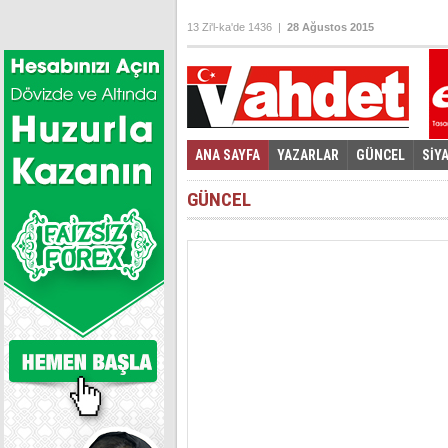
13 Zi'l-ka'de 1436 |
28 Ağustos 2015
ANA SAYFA
YAZARLAR
GÜNCEL
SİY
Foto Galeri
Video Galeri
|
GÜNCEL
Köprü altına atı
bulund