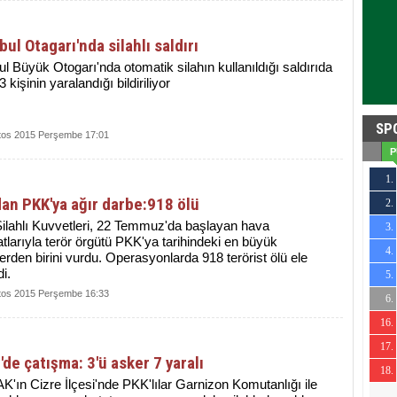
bul Otagarı'nda silahlı saldırı
ul Büyük Otogarı'nda otomatik silahın kullanıldığı saldırıda
 kişinin yaralandığı bildiriliyor
SP
tos 2015 Perşembe 17:01
P
1.
an PKK'ya ağır darbe:918 ölü
2.
4
ilahlı Kuvvetleri, 22 Temmuz'da başlayan hava
3.
3
tlarıyla terör örgütü PKK'ya tarihindeki en büyük
4.
2
erden birini vurdu. Operasyonlarda 918 terörist ölü ele
di.
5.
2
tos 2015 Perşembe 16:33
6.
2
16.
1
17.
-2
'de çatışma: 3'ü asker 7 yaralı
18.
-3
'ın Cizre İlçesi'nde PKK'lılar Garnizon Komutanlığı ile