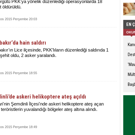
örgütü PKK'ya yönelik düzenlediği operasyonlarda 18
st öldürüldü.
tos 2015 Perşembe 20:03
EN 
OKU
bakır’da hain saldırı
Kand
akır’ın Lice ilçesinde, PKK’lıların düzenlediği saldırıda 1
Dest
şehit oldu, 2 asker yaralandı.
'Mav
tos 2015 Perşembe 18:55
Mült
Başb
nli'de askeri helikoptere ateş açıldı
i'nin Şemdinli İlçesi'nde askeri helikoptere ateş açan
 teröristlerin yuvalandığı bölgeler ateş altına alındı.
tos 2015 Perşembe 18:49