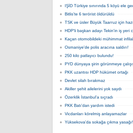
IŞİD Türkiye sınırında 5 köyü ele geç
Bitlis'te 6 terörist öldürüldü
TSK ve üsler Büyük Taarruz için haz
HDP'li başkan adayı Tekin'in iş yeri
Kaçan otomobildeki mühimmat infilak 
Osmaniye'de polis aracına saldırı!
250 kilo patlayıcı bulundu!
PYD dünyaya şirin görünmeye çalışı
PKK uzantısı HDP hükümet ortağı
Devlet silah bırakmaz
Akiller şehit ailelerini yok saydı
Özerklik İstanbul'a sıçradı
PKK Batı'dan yardım istedi
Vicdanları körelmiş anlayamazlar
Yüksekova'da sokağa çıkma yasağı!