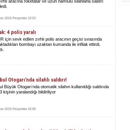
zırhlı aracına roketatar ve uzun namlulu silahlarla saldırı
-5
edi.
tos 2015 Perşembe 15:52
k: 4 polis yaralı
R için sevk edilen zırhlı polis aracının geçisi sırasında
kladıkları bombayı uzaktan kumanda ile infilak ettirdi.
ı.
bul Otogarı'nda silahlı saldırı!
ul Büyük Otogarı'nda otomatik silahın kullanıldığı saldırıda
 kişinin yaralandığı bildiriliyor
tos 2015 Perşembe 15:00