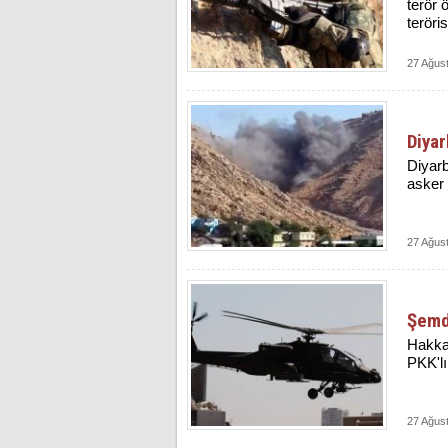
terör 
teröri
27 Ağus
Diyar
Diyarb
asker 
27 Ağus
Şemdi
Hakkar
PKK'lı
27 Ağus