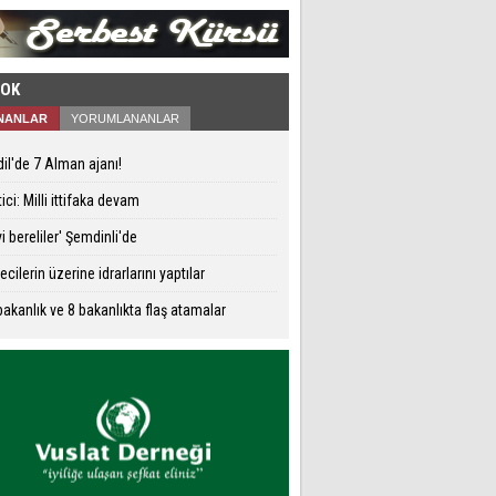
ÇOK
NANLAR
YORUMLANANLAR
il'de 7 Alman ajanı!
ici: Milli ittifaka devam
i bereliler' Şemdinli'de
ecilerin üzerine idrarlarını yaptılar
akanlık ve 8 bakanlıkta flaş atamalar