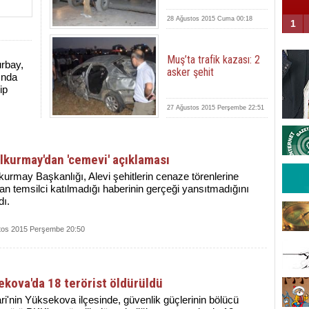
28 Ağustos 2015 Cuma 00:18
1
Muş’ta trafik kazası: 2
rbay,
asker şehit
ında
ip
27 Ağustos 2015 Perşembe 22:51
kurmay'dan 'cemevi' açıklaması
urmay Başkanlığı, Alevi şehitlerin cenaze törenlerine
n temsilci katılmadığı haberinin gerçeği yansıtmadığını
dı.
tos 2015 Perşembe 20:50
kova'da 18 terörist öldürüldü
i'nin Yüksekova ilçesinde, güvenlik güçlerinin bölücü