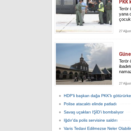
PKK k
Terör 
yana d
çocukl
27 Ağus
Güne
Terör 
ibadet
namazl
27 Ağus
HDP'li başkan dağa PKK'lı götürürk
Polise atacaktı elinde patladı
Savaş uçakları IŞİD'i bombalıyor
Iğdır'da polis servisine saldırı
Varis Tedavi Edilmezse Neler Olabili