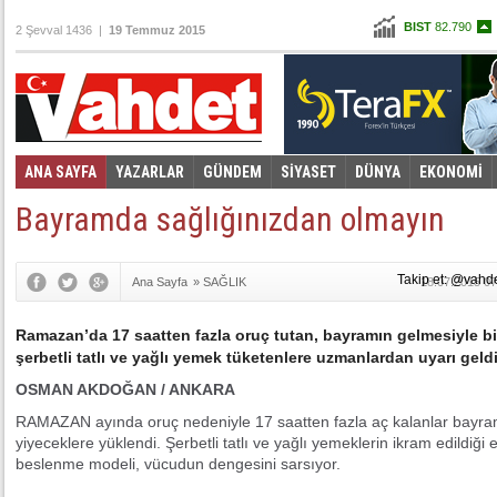
BIST
82.790
2 Şevval 1436 |
19 Temmuz 2015
Altın
97,867
Dolar
2,6530
Euro
2,8921
ANA SAYFA
YAZARLAR
GÜNDEM
SİYASET
DÜNYA
EKONOMİ
Foto Galeri
Video Galeri
|
Bayramda sağlığınızdan olmayın
Takip et: @vahd
Ana Sayfa
»
SAĞLIK
18.07.2015 07
Ramazan’da 17 saatten fazla oruç tutan, bayramın gelmesiyle bi
şerbetli tatlı ve yağlı yemek tüketenlere uzmanlardan uyarı geldi
OSMAN AKDOĞAN / ANKARA
RAMAZAN ayında oruç nedeniyle 17 saatten fazla aç kalanlar bayramın
yiyeceklere yüklendi. Şerbetli tatlı ve yağlı yemeklerin ikram edildiği 
beslenme modeli, vücudun dengesini sarsıyor.