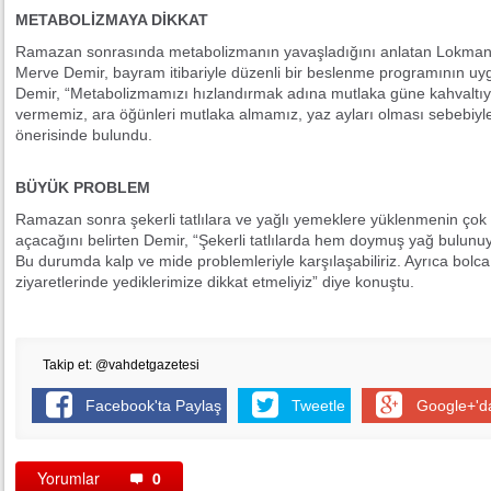
METABOLİZMAYA DİKKAT
Ramazan sonrasında metabolizmanın yavaşladığını anlatan Lokman
Merve Demir, bayram itibariyle düzenli bir beslenme programının uyg
Demir, “Metabolizmamızı hızlandırmak adına mutlaka güne kahvaltıy
vermemiz, ara öğünleri mutlaka almamız, yaz ayları olması sebebiyl
önerisinde bulundu.
BÜYÜK PROBLEM
Ramazan sonra şekerli tatlılara ve yağlı yemeklere yüklenmenin çok c
açacağını belirten Demir, “Şekerli tatlılarda hem doymuş yağ bulunu
Bu durumda kalp ve mide problemleriyle karşılaşabiliriz. Ayrıca bolca y
ziyaretlerinde yediklerimize dikkat etmeliyiz” diye konuştu.
Takip et: @vahdetgazetesi
Facebook'ta Paylaş
Tweetle
Google+'d
Yorumlar
0