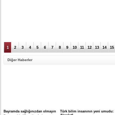
1
2
3
4
5
6
7
8
9
10
11
12
13
14
15
Diğer Haberler
Bayramda sağlığınızdan olmayın
Türk bilim insanının yeni umudu: