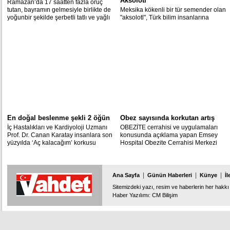
Aksolotl
Ramazan’da 17 saatten fazla oruç
tutan, bayramın gelmesiyle birlikte de
Meksika kökenli bir tür semender olan
yoğunbir şekilde şerbetli tatlı ve yağlı
"aksolotl", Türk bilim insanlarına
yemek tüketenlere uzmanlardan uyarı
kanser, sinir sistemi ve kalp ile ilgili
geldi.
hastalıkların yeni tedavi yöntemleri
konusunda umut ışığı oldu.
En doğal beslenme şekli 2 öğün
Obez sayısında korkutan artış
İç Hastalıkları ve Kardiyoloji Uzmanı
OBEZİTE cerrahisi ve uygulamaları
Prof. Dr. Canan Karatay insanlara son
konusunda açıklama yapan Emsey
yüzyılda ‘Aç kalacağım’ korkusu
Hospital Obezite Cerrahisi Merkezi
verildiğini belirterek aslında en doğal
Hekimi Prof. Dr. Umut Barbaros,
yeme şeklinin iki öğünlü beslenme
obezitenin sinsi bir rahatsızlık
olduğunu söyledi; Peygamberimizi
olduğunu belirterek, sadece kozmetik
örnek gösterdi.
bir sorun olmadığını anlattı.
|
|
|
Ana Sayfa
Günün Haberleri
Künye
İl
Sitemizdeki yazı, resim ve haberlerin her hakkı 
Haber Yazılımı
:
CM Bilişim