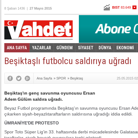
BIST
83.649
8 Şaban 1436 |
27 Mayıs 2015
Altın
100,725
Dolar
2,6395
Euro
2,8725
ANA SAYFA
YAZARLAR
GÜNDEM
SİYASET
DÜNYA
EKONOMİ
Foto Galeri
Video Galeri
|
Beşiktaşlı futbolcu saldırıya uğradı
Ana Sayfa
»
SPOR
»
Beşiktaş
25.05.2015 02
Beşiktaş'ın genç savunma oyuncusu Ersan
Adem Gülüm saldıra uğradı.
Beyaz Futbol programında Beşiktaş'ın savunma oyuncusu Ersan Ade
çıkarken siyah-beyazlıtaraftarların saldırısına uğradığı iddia edildi.
ÜMRANİYE'DE PROTESTO
Spor Toto Süper Lig'in 33. haftasında derbi mücadelesinde Galatasa
taraftarlar, siyah-beyazlı oyunculara tepki gösterdi.