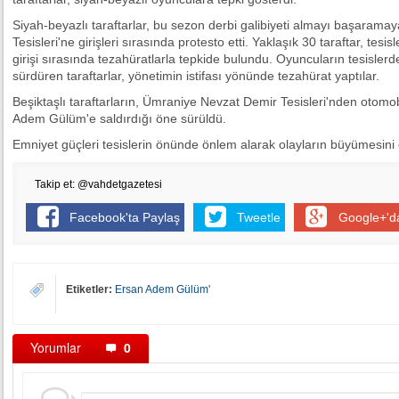
Siyah-beyazlı taraftarlar, bu sezon derbi galibiyeti almayı başarama
Tesisleri'ne girişleri sırasında protesto etti. Yaklaşık 30 taraftar, te
girişi sırasında tezahüratlarla tepkide bulundu. Oyuncuların tesislerden
sürdüren taraftarlar, yönetimin istifası yönünde tezahürat yaptılar.
Beşiktaşlı taraftarların, Ümraniye Nevzat Demir Tesisleri'nden otomob
Adem Gülüm'e saldırdığı öne sürüldü.
Emniyet güçleri tesislerin önünde önlem alarak olayların büyümesini 
Takip et: @vahdetgazetesi
Facebook'ta Paylaş
Tweetle
Google+'d
Etiketler:
Ersan Adem Gülüm'
Yorumlar
0