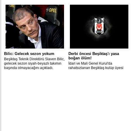
ve Gökhan Töre takım otobüsüne
binmedi.
Bilic: Gelecek sezon yokum
Derbi öncesi Beşiktaş'ı yasa
boğan ölüm!
​Beşiktaş Teknik Direktörü Slaven Bilic,
gelecek sezon siyah-beyazlı takımın
İdari ve Mali Genel Kurul'da
başında olmayacağını açıkladı.
rahatsızlanan Beşiktaş kulüp üyesi
Erdal Coşkun Yağcı hayatını kaybetti.