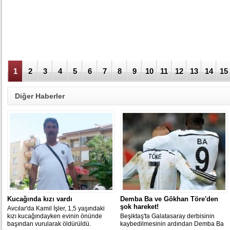
1
2
3
4
5
6
7
8
9
10
11
12
13
14
15
Diğer Haberler
Kucağında kızı vardı
Demba Ba ve Gökhan Töre'den
şok hareket!
Avcılar'da Kamil İşler, 1,5 yaşındaki
kızı kucağındayken evinin önünde
Beşiktaş'ta Galatasaray derbisinin
başından vurularak öldürüldü.
kaybedilmesinin ardından Demba Ba