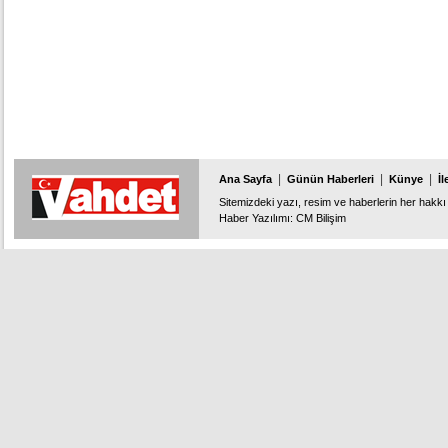
|
|
|
Ana Sayfa
Günün Haberleri
Künye
İl
Sitemizdeki yazı, resim ve haberlerin her hakkı 
Haber Yazılımı
:
CM Bilişim