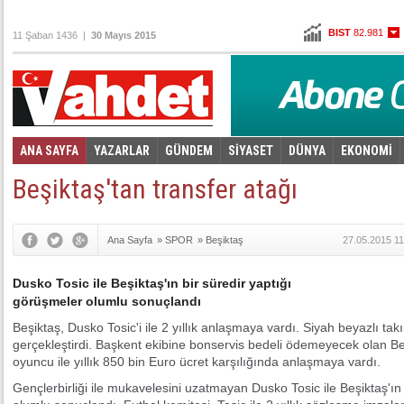
BIST
82.981
11 Şaban 1436 |
30 Mayıs 2015
Altın
101,736
Dolar
2,6555
Euro
2,9155
ANA SAYFA
YAZARLAR
GÜNDEM
SİYASET
DÜNYA
EKONOMİ
Foto Galeri
Video Galeri
|
Beşiktaş'tan transfer atağı
Ana Sayfa
»
SPOR
»
Beşiktaş
27.05.2015 11
Dusko Tosic ile Beşiktaş'ın bir süredir yaptığı
görüşmeler olumlu sonuçlandı
Beşiktaş, Dusko Tosic'i ile 2 yıllık anlaşmaya vardı. Siyah beyazlı takı
gerçekleştirdi. Başkent ekibine bonservis bedeli ödemeyecek olan Be
oyuncu ile yıllık 850 bin Euro ücret karşılığında anlaşmaya vardı.
Gençlerbirliği ile mukavelesini uzatmayan Dusko Tosic ile Beşiktaş'ın