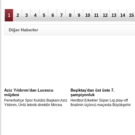
1
2
3
4
5
6
7
8
9
10
11
12
13
14
15
Diğer Haberler
Aziz Yıldırım'dan Lucescu
Beşiktaş'dan üst üste 7.
müjdesi
şampiyonluk
Fenerbahçe Spor Kulübü Başkanı Aziz
Hentbol Erkekler Süper Lig play-off
Yıldırım, Ünlü teknik direktör Mircea
finalinin üçüncü maçında Büyükşehir
Lucescu’nun Beşiktaş’a geleceğini
Belediyesi Ankaraspor'u 33-25 yenen
söyledi.
Beşiktaş Mogaz, seriyi 3-0 kazanarak
2014-2015 sezonu şampiyonu oldu.