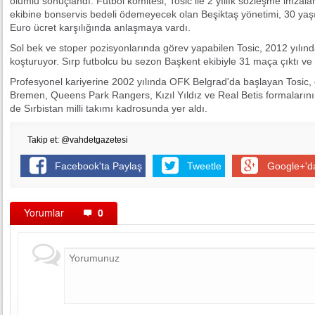
olumlu sonuçlandı. Futbol komitesi, Tosic ile 2 yıllık sözleşme imzal
ekibine bonservis bedeli ödemeyecek olan Beşiktaş yönetimi, 30 yaşın
Euro ücret karşılığında anlaşmaya vardı.
Sol bek ve stoper pozisyonlarında görev yapabilen Tosic, 2012 yılınd
koşturuyor. Sırp futbolcu bu sezon Başkent ekibiyle 31 maça çıktı ve 
Profesyonel kariyerine 2002 yılında OFK Belgrad'da başlayan Tosic
Bremen, Queens Park Rangers, Kızıl Yıldız ve Real Betis formalarını
de Sırbistan milli takımı kadrosunda yer aldı.
Takip et: @vahdetgazetesi
Facebook'ta Paylaş
Tweetle
Google+'d
Yorumlar
0