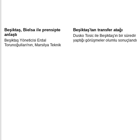
Beşiktaş, Bielsa ile prensipte
Beşiktaş'tan transfer atağı
anlaştı
Dusko Tosic ile Beşiktaş'ın bir süredir
Beşiktaş Yöneticisi Erdal
yaptığı görüşmeler olumlu sonuçlandı
Torunoğulları'nın, Marsilya Teknik
Direktörü Bielsa ile görüştüğü ve
prensipte anlaştığı iddia edildi.