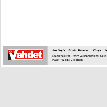
|
|
|
Ana Sayfa
Günün Haberleri
Künye
İl
Sitemizdeki yazı, resim ve haberlerin her hakkı 
Haber Yazılımı
:
CM Bilişim