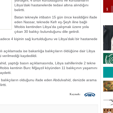
yitirdiğini, 4'ünün kurtulduğunu ve kurtulanların
Libya'daki hastanelerde tedavi altına alındığını
1
belirtti.
Batan tekneyle irtibatın 15 gün önce kesildiğini ifade
eden Nassar, teknede Kefr eş-Şeyh iline bağlı
Mtobis kentinden Libya'da çalışmak üzere yola
çıkan 30 balıkçı bulunduğunu dile getirdi.
sadece 4 kişinin sağ kurtulduğunu ve Libya'daki bir hastanede
ılı açıklamada ise bakanlığa balıkçıların öldüğüne dair Libya
i verilmediği kaydedildi.
id, yaptığı basın açıklamasında, Libya sahillerinde 2 tekne
Mtobis kentinin Burc Mğayzil köyünden 11 balıkçının yaşamını
aydetti.
n balıkçıların olduğunu ifade eden Abdulvahid, denizde arama
rtti.
Kaynak: