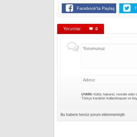
Facebook'ta Paylaş
T
Yorumlar
0
UYARI:
Küfür, hakaret, rencide edici c
Türkçe karakter kullanılmayan ve büy
Bu habere henüz yorum eklenmemiştir.