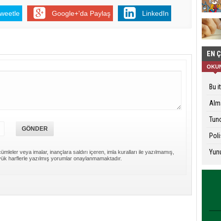
weetle
Google+'da Paylaş
LinkedIn
EN 
OKU
Bu i
Alma
Tunc
Poli
Yunu
ümleler veya imalar, inançlara saldırı içeren, imla kuralları ile yazılmamış,
ük harflerle yazılmış yorumlar onaylanmamaktadır.