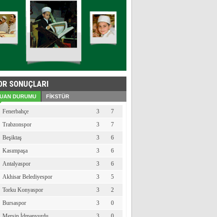
OR SONUÇLARI
UAN DURUMU
FİKSTÜR
Fenerbahçe
3
7
Trabzonspor
3
7
Beşiktaş
3
6
Kasımpaşa
3
6
Antalyaspor
3
6
Akhisar Belediyespor
3
5
Torku Konyaspor
3
2
Bursaspor
3
0
Mersin İdmanyurdu
3
0