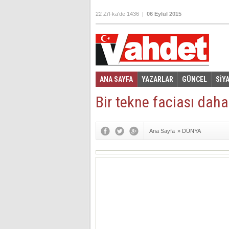
22 Zi'l-ka'de 1436 |
06 Eylül 2015
ANA SAYFA
YAZARLAR
GÜNCEL
SİY
Foto Galeri
Video Galeri
|
Bir tekne faciası daha
Ana Sayfa
»
DÜNYA