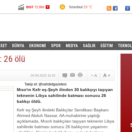
İstanbul
29 °C
BIST
72.950
Ankara
22 °C
Altın
108,120
Dolar
0,0000
Euro
3,3455
ASET
DÜNYA
EKONOMİ
SPOR
MEDYA
SAĞLIK
EĞİTİM
TEKNOL
: 26 ölü
04.09.2015 10:42
Takip et: @vahdetgazetesi
Mısır'ın Kefr eş-Şeyh ilinden 30 balıkçıyı taşıyan
teknenin Libya sahilinde batması sonucu 26
balıkçı öldü.
Kefr eş-Şeyh ilindeki Balıkçılar Sendikası Başkanı
Ahmed Abduh Nassar, AA muhabirine yaptığı
açıklamada, Mısırlı balıkçıları taşıyan teknenin Libya
sahilinde batması sonucu 26 balıkçının yaşamını