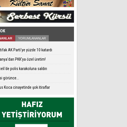
ÇOK
NANLAR
YORUMLANANLAR
ttifak AK Parti'ye yüzde 10 katardı
nya'dan PKK'ya özel üretim!
eli'de polis karakoluna saldırı
si görünce...
s Koca cinayetinde şok itiraflar