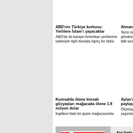
ABD'nin Türkiye korkusu:
Almany
Yerlilere İslam'ı yayacaklar
Terör ö
ABD'de iki barajın Amerikan yerlilerine
gönderd
iadesiyle ilgili davada ilginç bir iddia
tatil s
ortaya atıldı.
gelmek 
IŞİD’çi 
Kumsalda ölene timsah
Aylan'ı
gözyaşları mağazada ölene 1.8
payla
milyon dolar
Ölümüy
İngiltere’deki bir giyim mağazasında
yaşında
üzerine aynanın düşmesi sonucu ölen
ırkçılar
çocuğun ailesine 1,8 milyon dolar
tazminat ödenecek. Minik Aylan gibi
Avrupa’ya gitmeye çalışırken ölen
Ana Sayfa