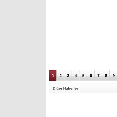
1
2
3
4
5
6
7
8
9
Diğer Haberler