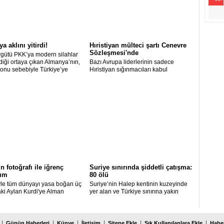
-3
-6
a aklını yitirdi!
Hıristiyan mülteci şartı Cenevre
Sözleşmesi'nde
rgütü PKK’ya modern silahlar
iği ortaya çıkan Almanya’nın,
Bazı Avrupa liderlerinin sadece
ezonu sebebiyle Türkiye’ye
Hıristiyan sığınmacıları kabul
isteyen gurbetçi vatandaşlara
edeceklerini açıklamaları tartışılmaya
muamelesi yaptığı bildiriliyor.
devam ederken, Müslüman
mültecilere kapıların kapatılmasının
temelinin Cenevre Sözleşmesi’yle
atıldığı ortaya çıktı.
n fotoğrafı ile iğrenç
Suriye sınırında şiddetli çatışma:
şım
80 ölü
le tüm dünyayı yasa boğan üç
Suriye’nin Halep kentinin kuzeyinde
ki Aylan Kurdi'ye Alman
yer alan ve Türkiye sınırına yakın
dan saygısızlık.
Mare'de, IŞİD ile muhalifler arasında
saatlerce süren çatışmada 45 IŞİD
militanı ve 35 muhalif öldü.
|
|
|
|
|
|
Günün Haberleri
Künye
İletişim
Sitene Ekle
Sık Kullanılanlara Ekle
Haber