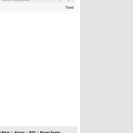
Tümü
|
|
|
 İhbar
Abone
RSS
Resmi İlanlar