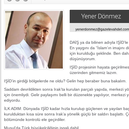
Yener Dönmez
yenerdonmez@gazetevahdet.co
DAİŞ ya da bilinen adıyla IŞİD’le i
En yaygını da “İslam’ın imajını d
için kurulduğu şeklinde. Ben dah
düşünüyorum.
IŞİD projesinin hayata geçirilmes
üzerinden gitmemiz lazım.
IŞİD’in girdiği bölgelerde ne oldu? Gelin hep beraber buna bakalım.
Saddam devrildikten sonra Irak’ta kurulan parçalı yapıda, merkezi yö
için önemliydi. Gelir paylaşımı belli bir düzenekte yapılıyor, merkez
ediyordu.
İLK ADIM: Dünyada IŞİD kadar hızla kurulup güçlenen ve yayılan başk
kurulduktan kısa süre sonra Irak’a yönelik güçlü bir saldırı başlattı. 
bölümünde kontrolü ele geçirdiler.
Musul’da Türk büyükelçiliğinin işgali dahil.