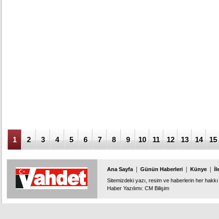
1
2
3
4
5
6
7
8
9
10
11
12
13
14
15
|
|
|
Ana Sayfa
Günün Haberleri
Künye
İl
Sitemizdeki yazı, resim ve haberlerin her hakkı 
Haber Yazılımı
:
CM Bilişim