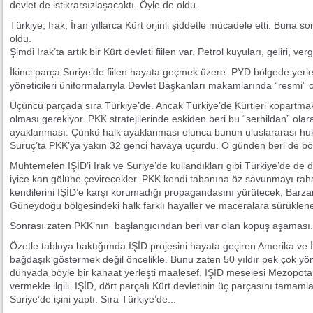
devlet de istikrarsızlaşacaktı. Öyle de oldu.
Türkiye, Irak, İran yıllarca Kürt orjinli şiddetle mücadele etti. Buna 
oldu.
Şimdi Irak’ta artık bir Kürt devleti fiilen var. Petrol kuyuları, geliri, v
İkinci parça Suriye’de fiilen hayata geçmek üzere. PYD bölgede yerle
yöneticileri üniformalarıyla Devlet Başkanları makamlarında “resmi” o
Üçüncü parçada sıra Türkiye’de. Ancak Türkiye’de Kürtleri kopartmak
olması gerekiyor. PKK stratejilerinde eskiden beri bu “serhildan” olara
ayaklanması. Çünkü halk ayaklanması olunca bunun uluslararası hukuk
Suruç’ta PKK’ya yakın 32 genci havaya uçurdu. O günden beri de b
Muhtemelen IŞİD’i Irak ve Suriye’de kullandıkları gibi Türkiye’de de
iyice kan gölüne çevirecekler. PKK kendi tabanına öz savunmayı raha
kendilerini IŞİD’e karşı korumadığı propagandasını yürütecek, Barza
Güneydoğu bölgesindeki halk farklı hayaller ve maceralara sürükle
Sonrası zaten PKK’nın başlangıcından beri var olan kopuş aşaması.
Özetle tabloya baktığımda IŞİD projesini hayata geçiren Amerika ve İng
bağdaşık göstermek değil öncelikle. Bunu zaten 50 yıldır pek çok yön
dünyada böyle bir kanaat yerleşti maalesef. IŞİD meselesi Mezopot
vermekle ilgili. IŞİD, dört parçalı Kürt devletinin üç parçasını tamaml
Suriye’de işini yaptı. Sıra Türkiye’de...