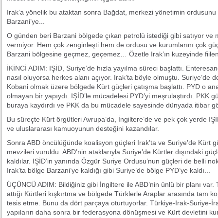
Irak’a yönelik bu ataktan sonra Bağdat, merkezi yönetimin ordusunu g
Barzani’ye...
O günden beri Barzani bölgede çıkan petrolü istediği gibi satıyor ve
vermiyor. Hem çok zenginleşti hem de ordusu ve kurumlarını çok güçle
Barzani bölgesine geçmez, geçemez… Özetle Irak’ın kuzeyinde fiilen 
İKİNCİ ADIM: IŞİD, Suriye’de hızla yayılma süreci başlattı. Enteresand
nasıl oluyorsa herkes alanı açıyor. Irak’ta böyle olmuştu. Suriye’de d
Kobani olmak üzere bölgede Kürt güçleri çatışma başlattı. PYD o 
olmayan bir yapıydı. IŞİD’le mücadelesi PYD’yi meşrulaştırdı. PKK 
buraya kaydırdı ve PKK da bu mücadele sayesinde dünyada itibar g
Bu süreçte Kürt örgütleri Avrupa’da, İngiltere’de ve pek çok yerde IŞİD
ve uluslararası kamuoyunun desteğini kazandılar.
Sonra ABD öncülüğünde koalisyon güçleri Irak’ta ve Suriye’de Kürt g
mevzileri vuruldu. ABD’nin ataklarıyla Suriye’de Kürtler dışındaki gü
kaldılar. IŞİD’in yanında Özgür Suriye Ordusu’nun güçleri de belli nok
Irak’ta bölge Barzani’ye kaldığı gibi Suriye’de bölge PYD’ye kaldı...
ÜÇÜNCÜ ADIM: Bildiğiniz gibi İngiltere ile ABD’nin ünlü bir planı va
attığı Kürtleri kışkırtma ve bölgede Türklerle Araplar arasında tam k
tesis etme. Bunu da dört parçaya oturtuyorlar. Türkiye-Irak-Suriye-İr
yapıların daha sonra bir federasyona dönüşmesi ve Kürt devletini ku