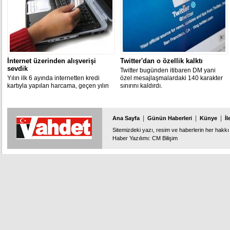
İnternet üzerinden alışverişi
Twitter'dan o özellik kalktı
sevdik
Twitter bugünden itibaren DM yani
Yılın ilk 6 ayında internetten kredi
özel mesajlaşmalardaki 140 karakter
kartıyla yapılan harcama, geçen yılın
sınırını kaldırdı.
aynı dönemine göre yüzde 32,7
artarak 26 milyar lira oldu.
|
|
|
Ana Sayfa
Günün Haberleri
Künye
İl
Sitemizdeki yazı, resim ve haberlerin her hakkı 
Haber Yazılımı
:
CM Bilişim