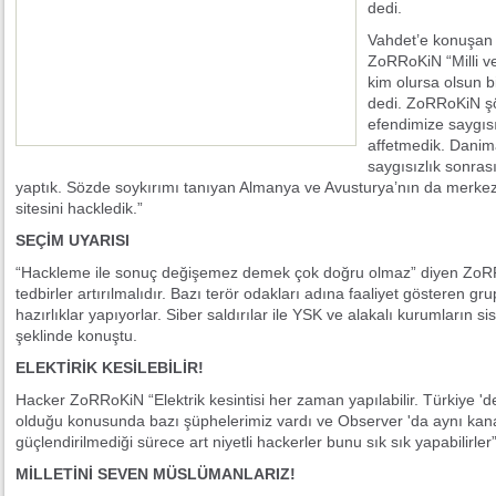
dedi.
Vahdet’e konuşan 
ZoRRoKiN “Milli v
kim olursa olsun 
dedi. ZoRRoKiN ş
efendimize saygısı
affetmedik. Danim
saygısızlık sonras
yaptık. Sözde soykırımı tanıyan Almanya ve Avusturya’nın da merkez
sitesini hackledik.”
SEÇİM UYARISI
“Hackleme ile sonuç değişemez demek çok doğru olmaz” diyen ZoRR
tedbirler artırılmalıdır. Bazı terör odakları adına faaliyet gösteren gr
hazırlıklar yapıyorlar. Siber saldırılar ile YSK ve alakalı kurumların 
şeklinde konuştu.
ELEKTİRİK KESİLEBİLİR!
Hacker ZoRRoKiN “Elektrik kesintisi her zaman yapılabilir. Türkiye 'de 
olduğu konusunda bazı şüphelerimiz vardı ve Observer 'da aynı kanaat
güçlendirilmediği sürece art niyetli hackerler bunu sık sık yapabilirler”
MİLLETİNİ SEVEN MÜSLÜMANLARIZ!