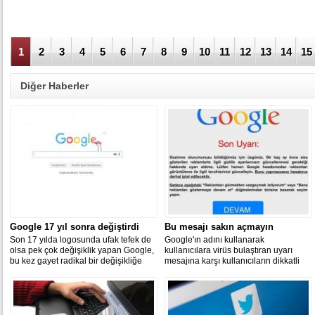
1
2
3
4
5
6
7
8
9
10
11
12
13
14
15
Diğer Haberler
Google 17 yıl sonra değiştirdi
Bu mesajı sakın açmayın
Son 17 yılda logosunda ufak tefek de
Google'ın adını kullanarak
olsa pek çok değişiklik yapan Google,
kullanıcılara virüs bulaştıran uyarı
bu kez gayet radikal bir değişikliğe
mesajına karşı kullanıcıların dikkatli
gitti.
olması gerektiği bildirildi.