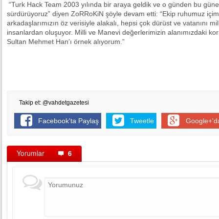
“Turk Hack Team 2003 yılında bir araya geldik ve o günden bu güne 
sürdürüyoruz” diyen ZoRRoKiN şöyle devam etti: “Ekip ruhumuz içim
arkadaşlarımızın öz verisiyle alakalı, hepsi çok dürüst ve vatanını m
insanlardan oluşuyor. Milli ve Manevi değerlerimizin alanımızdaki ko
Sultan Mehmet Han’ı örnek alıyorum.”
Takip et: @vahdetgazetesi
Facebook'ta Paylaş
Tweetle
Google+'d
Yorumlar
6