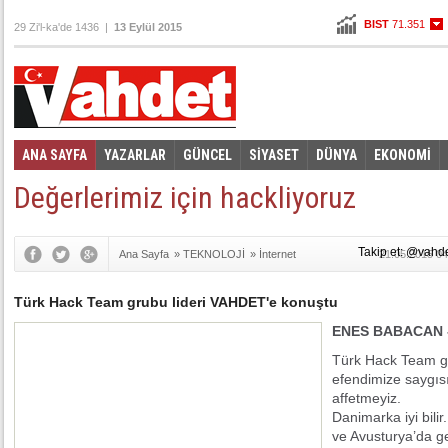
BIST
71.351
29 Zi'l-ka'de 1436 |
13 Eylül 2015
Altın
108,291
Dolar
3,0455
Euro
3,4505
ANA SAYFA
YAZARLAR
GÜNCEL
SİYASET
DÜNYA
EKONOMİ
Foto Galeri
Video Galeri
|
Değerlerimiz için hackliyoruz
Takip et: @vahd
Ana Sayfa
»
TEKNOLOJİ
»
İnternet
21.05.2015 04
Türk Hack Team grubu lideri VAHDET'e konuştu
ENES BABACAN 
Türk Hack Team g
efendimize saygısı
affetmeyiz.
Danimarka iyi bili
ve Avusturya’da geç