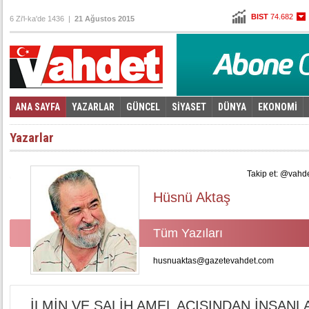
BIST
74.682
6 Zi'l-ka'de 1436 |
21 Ağustos 2015
Altın
107,329
Dolar
2,9075
Euro
3,2575
ANA SAYFA
YAZARLAR
GÜNCEL
SİYASET
DÜNYA
EKONOMİ
Foto Galeri
Video Galeri
|
Yazarlar
Takip et: @vahd
Hüsnü Aktaş
Tüm Yazıları
husnuaktas@gazetevahdet.com
İLMİN VE SALİH AMEL AÇISINDAN İNSANLA