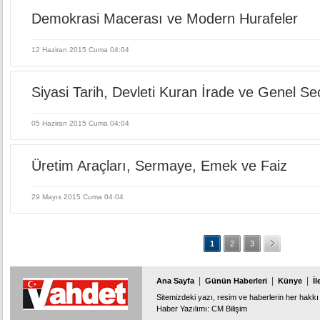
Demokrasi Macerası ve Modern Hurafeler
12 Haziran 2015 Cuma 04:04
Siyasi Tarih, Devleti Kuran İrade ve Genel Se
05 Haziran 2015 Cuma 04:04
Üretim Araçları, Sermaye, Emek ve Faiz
29 Mayıs 2015 Cuma 04:04
1
2
3
|
|
|
Ana Sayfa
Günün Haberleri
Künye
İl
Sitemizdeki yazı, resim ve haberlerin her hakkı 
Haber Yazılımı
:
CM Bilişim