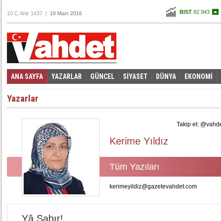
BIST
82.943
10 C.Ahir 1437 |
19 Mart 2016
Altın
115,438
Dolar
2,8665
Euro
3,2335
ANA SAYFA
YAZARLAR
GÜNCEL
SİYASET
DÜNYA
EKONOMİ
Yazarlar
Takip et: @vahd
Kerime Yıldız
Tüm Yazıları
kerimeyildiz@gazetevahdet.com
Yâ Sabır!