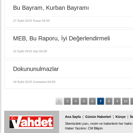
Bu Bayram, Kurban Bayramı
27 Eylül 2015 Pazar 04:00
MEB, Bu Raporu, İyi Değerlendirmeli
22 Eylül 2015 Salı 04:00
Dokununulmazlar
19 Eylül 2015 Cumartesi 04:00
3
4
5
6
7
8
9
10
|
|
|
Ana Sayfa
Günün Haberleri
Künye
İl
Sitemizdeki yazı, resim ve haberlerin her hakkı 
Haber Yazılımı
:
CM Bilişim