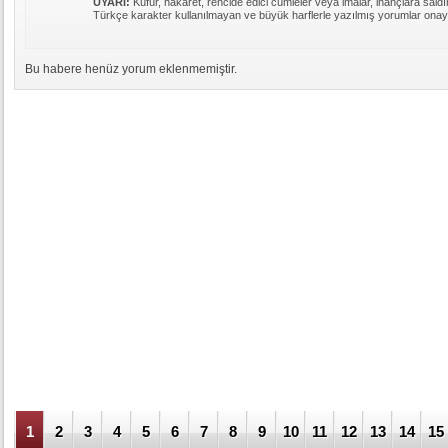
UYARI:
Küfür, hakaret, rencide edici cümleler veya imalar, inançlara saldır
Türkçe karakter kullanılmayan ve büyük harflerle yazılmış yorumlar ona
Bu habere henüz yorum eklenmemiştir.
1
2
3
4
5
6
7
8
9
10
11
12
13
14
15