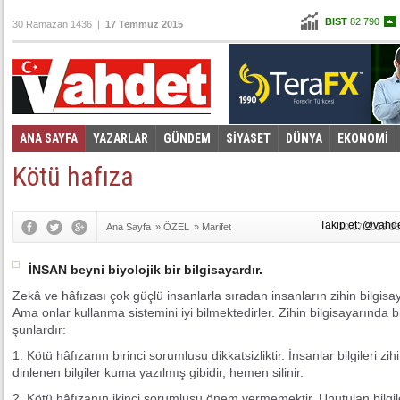
BIST
82.790
30 Ramazan 1436 |
17 Temmuz 2015
Altın
97,867
Dolar
2,6530
Euro
2,8921
ANA SAYFA
YAZARLAR
GÜNDEM
SİYASET
DÜNYA
EKONOMİ
Foto Galeri
Video Galeri
|
Kötü hafıza
Takip et: @vahd
Ana Sayfa
»
ÖZEL
»
Marifet
10.07.2015 08
İNSAN beyni biyolojik bir bilgisayardır.
Zekâ ve hâfızası çok güçlü insanlarla sıradan insanların zihin bilgisay
Ama onlar kullanma sistemini iyi bilmektedirler. Zihin bilgisayarında b
şunlardır:
1. Kötü hâfızanın birinci sorumlusu dikkatsizliktir. İnsanlar bilgileri zi
dinlenen bilgiler kuma yazılmış gibidir, hemen silinir.
2. Kötü hâfızanın ikinci sorumlusu önem vermemektir. Unutulan bilgiler