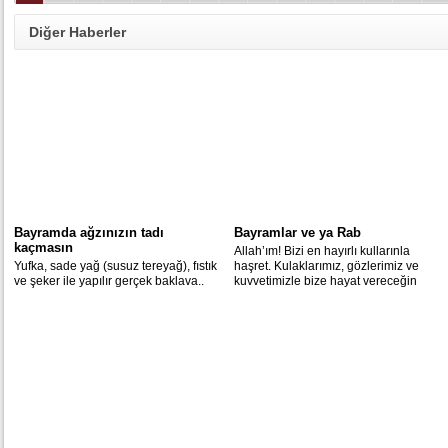
Diğer Haberler
Bayramda ağzınızın tadı
Bayramlar ve ya Rab
kaçmasın
Allah’ım! Bizi en hayırlı kullarınla
Yufka, sade yağ (susuz tereyağ), fıstık
haşret. Kulaklarımız, gözlerimiz ve
ve şeker ile yapılır gerçek baklava..
kuvvetimizle bize hayat vereceğin
şeyler almamızı ihsan et. Bu
kazanacağımız hayırlı şeyleri
arkamızdan bize varis kıl. Bize
zulmedenlerden intikamımızı al.