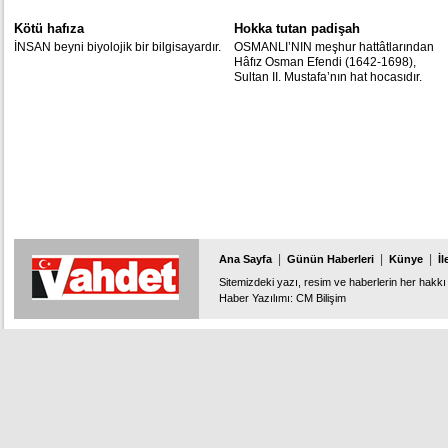
Kötü hafıza
Hokka tutan padişah
İNSAN beyni biyolojik bir bilgisayardır.
OSMANLI’NIN meşhur hattâtlarından
Hâfız Osman Efendi (1642-1698),
Sultan II. Mustafa’nın hat hocasıdır.
|
|
|
Ana Sayfa
Günün Haberleri
Künye
İl
Sitemizdeki yazı, resim ve haberlerin her hakkı 
Haber Yazılımı
:
CM Bilişim