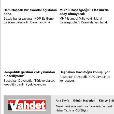
Demirtaş'tan bir skandal açıklama
MHP'li Başesgioğlu 1 Kasım'da
daha
aday olmayacak
Sözde barışı savunan HDP Eş Genel
MHP İstanbul Milletvekili Murat
Başkanı Selahattin Demirtaş, yine
Başesgioğlu, 1 Kasım'da yapılacak
skandal açıklamalar yaptı.
Milletvekili Genel Seçimi'nde aday
olmayacağını duyurdu.
'Jeopolitik gerilimi çok yakından
Başbakan Davutoğlu konuşuyor
hissediyoruz'
Başbakan Davutoğlu G20 zirvesinde
Başbakan Davutoğlu, 'Türkiye olarak,
konuşuyor.
jeopolitik gerilimi çok yakından
hissediyoruz. Türkiye'nin etrafından en
az 6-7 ülkede merkezi hükümetler
ülkelerini kontrol edemeyecek
durumda' dedi.
|
|
|
Ana Sayfa
Günün Haberleri
Künye
İl
Sitemizdeki yazı, resim ve haberlerin her hakkı 
Haber Yazılımı
:
CM Bilişim