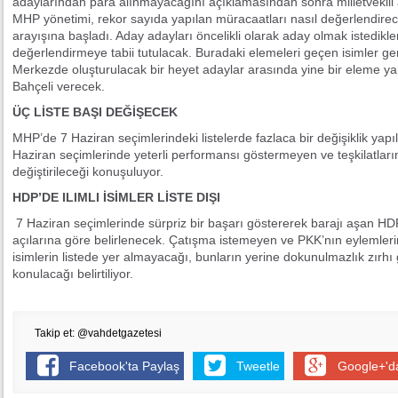
adaylarından para alınmayacağını açıklamasından sonra milletvekili 
MHP yönetimi, rekor sayıda yapılan müracaatları nasıl değerlendir
arayışına başladı. Aday adayları öncelikli olarak aday olmak istedikleri 
değerlendirmeye tabii tutulacak. Buradaki elemeleri geçen isimler ge
Merkezde oluşturulacak bir heyet adaylar arasında yine bir eleme y
Bahçeli verecek.
ÜÇ LİSTE BAŞI DEĞİŞECEK
MHP’de 7 Haziran seçimlerindeki listelerde fazlaca bir değişiklik yap
Haziran seçimlerinde yeterli performansı göstermeyen ve teşkilatların 
değiştirileceği konuşuluyor.
HDP’DE ILIMLI İSİMLER LİSTE DIŞI
7 Haziran seçimlerinde sürpriz bir başarı göstererek barajı aşan HDP
açılarına göre belirlenecek. Çatışma istemeyen ve PKK’nın eylemlerin
isimlerin listede yer almayacağı, bunların yerine dokunulmazlık zırhı
konulacağı belirtiliyor.
Takip et: @vahdetgazetesi
Facebook'ta Paylaş
Tweetle
Google+'d