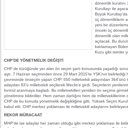
dönemlik kuralını
Kurultayı ile aşac
Büyük Kurultay’da
üç dönemliklerin 
yeni bir düzenlem
önceki üç dönemli
dönemlik olan mill
açılacak. Bu duru
katılamayan Bülen
Kuzu gibi isimler 
CHP’DE YÖNETMELİK DEĞİŞTİ
CHP de tüzüğünde yer alan ön seçim şartı konusunda yaşadığı sorun
aştı. 7 Haziran seçiminden önce 29 Mart 2015’te YSK’nın belirlediği
çevresinde önseçim yapan CHP, 550 milletvekili adayından 364’ünü teşk
adaydan 83’ü milletvekili seçilerek Meclis’e girdi. Seçimlerin yenilenmes
formül aranmaya başladı. Bu milletvekilleri yeniden ön seçime girme
yönetimine bildirdiler. Hem zaman darlığını hem de milletvekillerinin
CHP de bu konuda yönetmelik değişikliğine gitti. Yüksek Seçim Kurulu
kabul etti. CHP merkez yoklaması ile milletvekili adaylarını belirleye
REKOR MÜRACAAT
MHP’de ise adaylar her zaman olduğu gibi merkez yoklaması ile bel