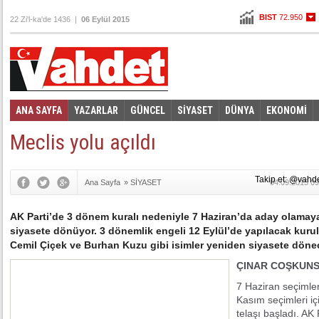
BIST
72.950
22 Zi'l-ka'de 1436 |
06 Eylül 2015
Altın
107,538
Dolar
2,9905
Euro
3,3175
ANA SAYFA
YAZARLAR
GÜNCEL
SİYASET
DÜNYA
EKONOMİ
Foto Galeri
Video Galeri
|
Meclis yolu açıldı
Takip et: @vahd
Ana Sayfa
»
SİYASET
04.09.2015 09
AK Parti’de 3 dönem kuralı nedeniyle 7 Haziran’da aday olamayan
siyasete dönüyor. 3 dönemlik engeli 12 Eylül’de yapılacak kurul
Cemil Çiçek ve Burhan Kuzu gibi isimler yeniden siyasete döne
ÇINAR COŞKUN
7 Haziran seçimleri
Kasım seçimleri içi
telaşı başladı. AK