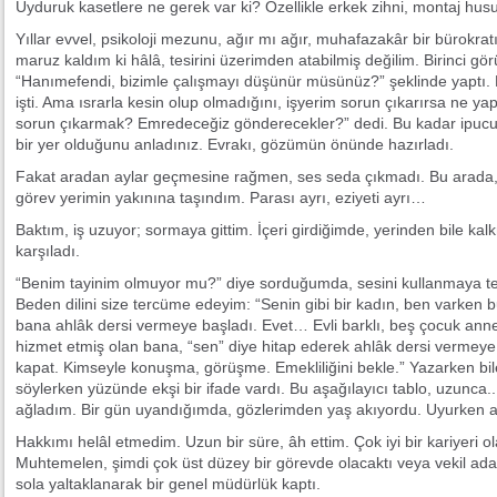
Uyduruk kasetlere ne gerek var ki? Özellikle erkek zihni, montaj hu
Yıllar evvel, psikoloji mezunu, ağır mı ağır, muhafazakâr bir bürok
maruz kaldım ki hâlâ, tesirini üzerimden atabilmiş değilim. Birinci görüşm
“Hanımefendi, bizimle çalışmayı düşünür müsünüz?” şeklinde yaptı. Fe
işti. Ama ısrarla kesin olup olmadığını, işyerim sorun çıkarırsa ne 
sorun çıkarmak? Emredeceğiz gönderecekler?” dedi. Bu kadar ipucu
bir yer olduğunu anladınız. Evrakı, gözümün önünde hazırladı.
Fakat aradan aylar geçmesine rağmen, ses seda çıkmadı. Bu arada,
görev yerimin yakınına taşındım. Parası ayrı, eziyeti ayrı…
Baktım, iş uzuyor; sormaya gittim. İçeri girdiğimde, yerinden bile kalk
karşıladı.
“Benim tayinim olmuyor mu?” diye sorduğumda, sesini kullanmaya tene
Beden dilini size tercüme edeyim: “Senin gibi bir kadın, ben varken
bana ahlâk dersi vermeye başladı. Evet… Evli barklı, beş çocuk anne
hizmet etmiş olan bana, “sen” diye hitap ederek ahlâk dersi vermeye 
kapat. Kimseyle konuşma, görüşme. Emekliliğini bekle.” Yazarken bile
söylerken yüzünde ekşi bir ifade vardı. Bu aşağılayıcı tablo, uzunca
ağladım. Bir gün uyandığımda, gözlerimden yaş akıyordu. Uyurken
Hakkımı helâl etmedim. Uzun bir süre, âh ettim. Çok iyi bir kariyeri 
Muhtemelen, şimdi çok üst düzey bir görevde olacaktı veya vekil ada
sola yaltaklanarak bir genel müdürlük kaptı.