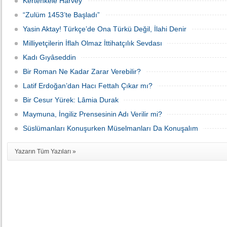
Kertenkele Harvey
“Zulüm 1453’te Başladı”
Yasin Aktay! Türkçe’de Ona Türkü Değil, İlahi Denir
Milliyetçilerin İflah Olmaz İttihatçılık Sevdası
Kadı Gıyâseddin
Bir Ro­man Ne Ka­dar Za­rar Ve­re­bi­lir?
Latif Erdoğan’dan Hacı Fettah Çıkar mı?
Bir Cesur Yürek: Lâmia Durak
Maymuna, İngiliz Prensesinin Adı Verilir mi?
Süslümanları Konuşurken Müselmanları Da Konuşalım
Yazarın Tüm Yazıları »