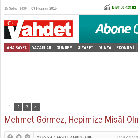
BIST
81.420
15 Şaban 1436 |
03 Haziran 2015
Altın
102,583
Dolar
2,6755
Euro
2,9765
ANA SAYFA
YAZARLAR
GÜNDEM
SİYASET
DÜNYA
EKONOMİ
Foto Galeri
Video Galeri
|
1
2
3
4
Mehmet Görmez, Hepimize Misâl Ol
Ana Sayfa
»
Yazarlar
»
Kerime Yıldız
16.05.2015 04