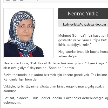
Kerime Yıldız
kerimeyildiz@gazetevahdet.com
Mehmet Görmez’in bir kasetten 
gösterdiğini okuyunca, “İşte bu!
iftirâ, atıldığıyla kalır.”
Hoş, asırlar önce bir başka hoca
adam değiliz.
Nasreddin Hoca, “Bak Hoca! Bir tepsi baklava gidiyor.” diyen kişiye, 
sizin eve gidiyor” deyince de “Sana ne!” demiş.
Bizim toplumda, bir kadını bitirmek için kasete gerek yok. Tek kelime
Kendimle ilgili hem de.
Vaktiyle, iyi bir tâyinime vâsıta olan birisi, engel olmaya çalışacakla
sormuştu.
Saf saf, “Sâdece, ülkücü derler” dedim. Fakat neler denebileceğini
gelemedim.