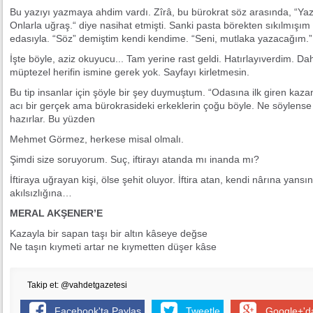
Bu yazıyı yazmaya ahdim vardı. Zîrâ, bu bürokrat söz arasında, “Ya
Onlarla uğraş.“ diye nasihat etmişti. Sanki pasta börekten sıkılmışım
edasıyla. “Söz” demiştim kendi kendime. “Seni, mutlaka yazacağım.”
İşte böyle, aziz okuyucu... Tam yerine rast geldi. Hatırlayıverdim. 
müptezel herifin ismine gerek yok. Sayfayı kirletmesin.
Bu tip insanlar için şöyle bir şey duymuştum. “Odasına ilk giren kazan
acı bir gerçek ama bürokrasideki erkeklerin çoğu böyle. Ne söylens
hazırlar. Bu yüzden
Mehmet Görmez, herkese misal olmalı.
Şimdi size soruyorum. Suç, iftirayı atanda mı inanda mı?
İftiraya uğrayan kişi, ölse şehit oluyor. İftira atan, kendi nârına yansın
akılsızlığına…
MERAL AKŞENER’E
Kazayla bir sapan taşı bir altın kâseye değse
Ne taşın kıymeti artar ne kıymetten düşer kâse
Takip et: @vahdetgazetesi
Facebook'ta Paylaş
Tweetle
Google+'d