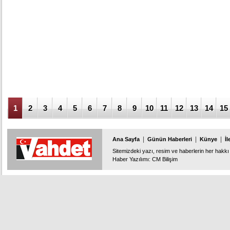
1
2
3
4
5
6
7
8
9
10
11
12
13
14
15
|
|
|
Ana Sayfa
Günün Haberleri
Künye
İl
Sitemizdeki yazı, resim ve haberlerin her hakkı 
Haber Yazılımı
:
CM Bilişim