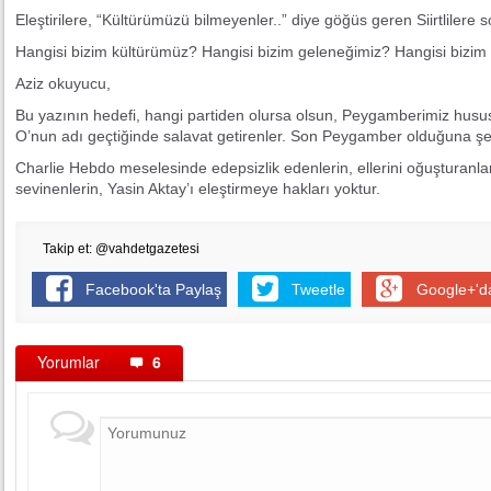
Eleştirilere, “Kültürümüzü bilmeyenler..” diye göğüs geren Siirtlilere 
Hangisi bizim kültürümüz? Hangisi bizim geleneğimiz? Hangisi bizi
Aziz okuyucu,
Bu yazının hedefi, hangi partiden olursa olsun, Peygamberimiz hus
O’nun adı geçtiğinde salavat getirenler. Son Peygamber olduğuna ş
Charlie Hebdo meselesinde edepsizlik edenlerin, ellerini oğuşturanlar
sevinenlerin, Yasin Aktay’ı eleştirmeye hakları yoktur.
Takip et: @vahdetgazetesi
Facebook'ta Paylaş
Tweetle
Google+'d
Yorumlar
6