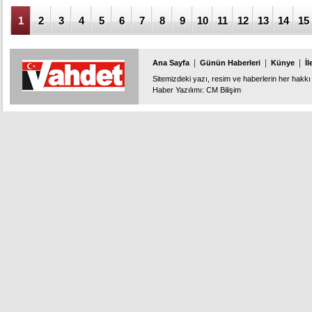
1
2
3
4
5
6
7
8
9
10
11
12
13
14
15
|
|
|
Ana Sayfa
Günün Haberleri
Künye
İl
Sitemizdeki yazı, resim ve haberlerin her hakkı 
Haber Yazılımı
:
CM Bilişim