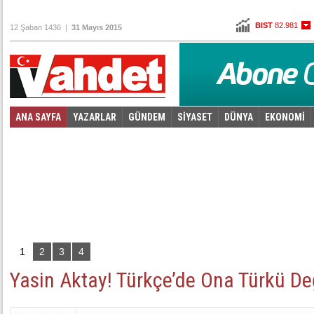
BIST
82.981
12 Şaban 1436 |
31 Mayıs 2015
Altın
101,736
Dolar
2,6555
Euro
2,9155
ANA SAYFA
YAZARLAR
GÜNDEM
SİYASET
DÜNYA
EKONOMİ
Foto Galeri
Video Galeri
|
1
2
3
4
Yasin Aktay! Türkçe’de Ona Türkü Deği