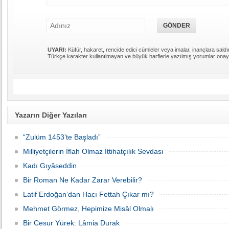
UYARI:
Küfür, hakaret, rencide edici cümleler veya imalar, inançlara saldır
Türkçe karakter kullanılmayan ve büyük harflerle yazılmış yorumlar ona
Yazarın Diğer Yazıları
“Zulüm 1453’te Başladı”
Milliyetçilerin İflah Olmaz İttihatçılık Sevdası
Kadı Gıyâseddin
Bir Ro­man Ne Ka­dar Za­rar Ve­re­bi­lir?
Latif Erdoğan’dan Hacı Fettah Çıkar mı?
Mehmet Görmez, Hepimize Misâl Olmalı
Bir Cesur Yürek: Lâmia Durak