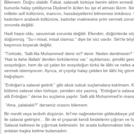
Bilemem. Doğru olabilir. Fakat, salavatlı türküye benim aklım ermedi. 
bununla halay çekiliyorsa Diyânet’in âcilen bu işe el atması lâzım. İki
milletin aslî kültürünü, inancını, hassâsiyetlerini bilmemesi imkânsız.
kadınların arabesk kültürüne, kadınlar matinesine prim vermek zorun
zorunda değildi.
Hadi hepsi oldu, savunmak zorunda değildi. Efendim, düğünlerde sö
düğünmüş. “Su-i misal, misal olamaz.” diye bir söz vardır. Siirt’te bö
başımıza koyacak değiliz.
“Türküde, ‘Salli Ala Muhammed’ denir mi? denir. Neden denilmesin? 
‘Hak la ilahe illallah’ denilen türkülerimiz var.” açıklaması, şimdiki ge
sosyoloğun, hem de ud çalan bir sosyoloğun türkü ile ilâhi ve nefes a
vermek istemiyorum. Ayrıca, el çırpılıp halay çekilen bir ilâhi hiç g
bağışlayın.
“Erdoğan’a salavat getirdi.” gibi abuk subuk suçlamalara katılmam. K
bölümü salavat olan türküye, yeniden söz yazmış. “Erdoğan’a salavat
alâ Erdoğan.” derse bu suçlama yapılır. Salli alâ Muhammed’in manas
“Ama, yalakalık?” derseniz orasını bilemem.
Bir mevlit veya terâvih düşünün. Itrî’nin nağmelerinin gökkubbeye yü
ile salavat getirişini… Bir de el çırparak kendi bestelerini çığıran ve
Salavat kelimesi ile çığırmak kelimesini bir arada kullanmaktan bil
anlatan başka kelime bulamadım.