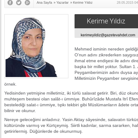
Ana Sayfa
»
Yazarlar
»
Kerime Yıldız
28.05.2015 04
Kerime Yıldız
kerimeyildiz@gazetevahdet.com
Mehmed isminin nereden geldiğini
O’nun adını zikrederken saygısız
ihmal etme endişesi ile adını di
başka bir millet yoktur. Sultan
Peygamberimizin adını duysa aya
Milletimizin Peygamber sevgisine,
örnek.
Yedisinden yetmişine milletimiz, iki türlü salavat getirir. Biri, düz okund
muhteşem bestesi olan salât-ı ümmiye. Buhûrîzâde Mustafa Itrî Ef
bestelediği salat-ı ümmiye, tıpkı tekbiri gibi Müslümanların âdete o
bilinir ve okunur.
Nereye geleceğimi anladınız. Yasin Aktay sâyesinde, salavatın türküs
kültüründe varmış ve Kürtçeymiş. Siirtli kadınlar, sarma sararken, ha
getirirlermiş. Düğünlerde de okunurmuş.