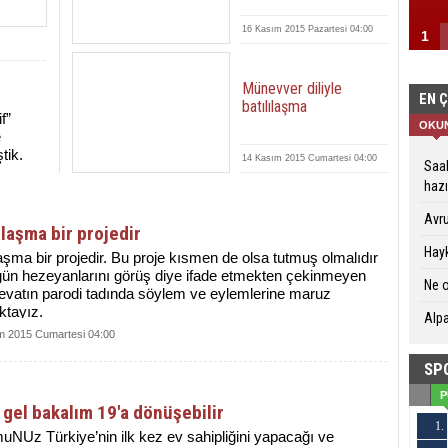
16 Kasım 2015 Pazartesi 04:00
1
Münevver diliyle
EN 
batılılaşma
f”
OKU
e
tik.
14 Kasım 2015 Cumartesi 04:00
Saak
hazı
Avru
ılaşma bir projedir
Hayk
laşma bir projedir. Bu proje kısmen de olsa tutmuş olmalıdır
gün hezeyanlarını görüş diye ifade etmekten çekinmeyen
Ne o
evatın parodi tadında söylem ve eylemlerine maruz
ktayız.
Alpa
m 2015 Cumartesi 04:00
SP
P
 gel bakalım 19'a dönüşebilir
1.
NUz Türkiye’nin ilk kez ev sahipliğini yapacağı ve