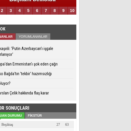
2
3
4
5
6
7
8
9
10
ÇOK
NANLAR
YORUMLANANLAR
aşvili: 'Putin Azerbaycan'ı işgale
rlanıyor'
pa'dan Ermenistan'ı şok eden çağrı
o Bağda'tın 'tekbir' hazımsızlığı
luyor?
rslan Çelik hakkında flaş karar
OR SONUÇLARI
UAN DURUMU
FİKSTÜR
Beşiktaş
27
63