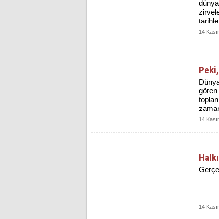
dünyan
zirvel
tarihl
14 Kası
Peki,
Dünya
gören 
toplan
zaman
14 Kası
Halk
Gerçe
14 Kası