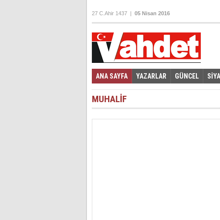
27 C.Ahir 1437 |
05 Nisan 2016
ANA SAYFA
YAZARLAR
GÜNCEL
SİY
MUHALİF