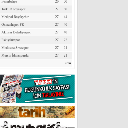
Fenerbahçe
26
60
Torku Konyaspor
27
50
Medipol Başakşehir
27
44
Osmanlıspor FK
27
40
Akhisar Belediyespor
27
40
Eskişehirspor
27
22
Medicana Sivasspor
27
21
Mersin İdmanyurdu
27
21
Tümü