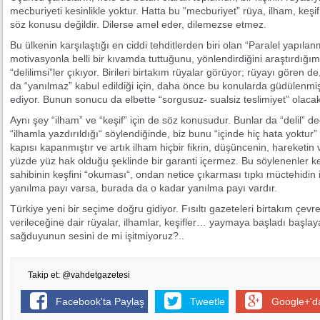
mecburiyeti kesinlikle yoktur. Hatta bu “mecburiyet” rüya, ilham, keşif 
söz konusu değildir. Dilerse amel eder, dilemezse etmez.
Bu ülkenin karşılaştığı en ciddi tehditlerden biri olan “Paralel yapılan
motivasyonla belli bir kıvamda tuttuğunu, yönlendirdiğini araştırdığı
“delilimsi”ler çıkıyor. Birileri birtakım rüyalar görüyor; rüyayı gören d
da “yanılmaz” kabul edildiği için, daha önce bu konularda güdülenmiş 
ediyor. Bunun sonucu da elbette “sorgusuz- sualsiz teslimiyet” olacakt
Aynı şey “ilham” ve “keşif” için de söz konusudur. Bunlar da “delil” d
“ilhamla yazdırıldığı“ söylendiğinde, biz bunu “içinde hiç hata yoktur
kapısı kapanmıştır ve artık ilham hiçbir fikrin, düşüncenin, hareketin 
yüzde yüz hak olduğu şeklinde bir garanti içermez. Bu söylenenler keş
sahibinin keşfini “okuması“, ondan netice çıkarması tıpkı müctehidin i
yanılma payı varsa, burada da o kadar yanılma payı vardır.
Türkiye yeni bir seçime doğru gidiyor. Fısıltı gazeteleri birtakım çevr
verileceğine dair rüyalar, ilhamlar, keşifler… yaymaya başladı başlaya
sağduyunun sesini de mi işitmiyoruz?..
Takip et: @vahdetgazetesi
Facebook'ta Paylaş
Tweetle
Google+'d