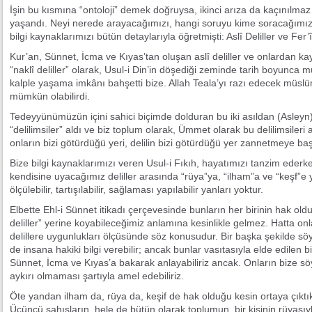
İşin bu kısmına “ontoloji” demek doğruysa, ikinci arıza da kaçınılmaz
yaşandı. Neyi nerede arayacağımızı, hangi soruyu kime soracağımızı 
bilgi kaynaklarımızı bütün detaylarıyla öğretmişti: Aslî Deliller ve Fer’î 
Kur’an, Sünnet, İcma ve Kıyas’tan oluşan aslî deliller ve onlardan kayn
“naklî deliller” olarak, Usul-i Din’in döşediği zeminde tarih boyunca
kalple yaşama imkânı bahşetti bize. Allah Teala’yı razı edecek müs
mümkün olabilirdi.
Tedeyyünümüzün içini sahici biçimde dolduran bu iki asıldan (Asleyn) u
“delilimsiler” aldı ve biz toplum olarak, Ümmet olarak bu delilimsileri
onların bizi götürdüğü yeri, delilin bizi götürdüğü yer zannetmeye baş
Bize bilgi kaynaklarımızı veren Usul-i Fıkıh, hayatımızı tanzim ede
kendisine uyacağımız deliller arasında “rüya”ya, “ilham”a ve “keşf”e
ölçülebilir, tartışılabilir, sağlaması yapılabilir yanları yoktur.
Elbette Ehl-i Sünnet itikadı çerçevesinde bunların her birinin hak old
deliller” yerine koyabileceğimiz anlamına kesinlikle gelmez. Hatta onl
delillere uygunlukları ölçüsünde söz konusudur. Bir başka şekilde söy
de insana hakiki bilgi verebilir; ancak bunlar vasıtasıyla elde edilen 
Sünnet, İcma ve Kıyas’a bakarak anlayabiliriz ancak. Onların bize söyl
aykırı olmaması şartıyla amel edebiliriz.
Öte yandan ilham da, rüya da, keşif de hak olduğu kesin ortaya çıktı
Üçüncü şahısların, hele de bütün olarak toplumun, bir kişinin rüyasıy