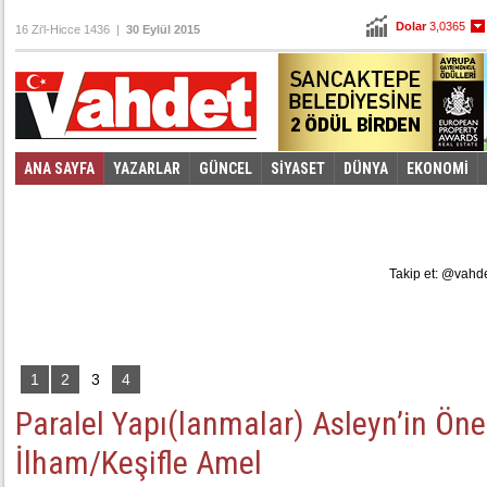
Dolar
3,0365
16 Zi'l-Hicce 1436 |
30 Eylül 2015
Euro
3,4065
ANA SAYFA
YAZARLAR
GÜNCEL
SİYASET
DÜNYA
EKONOMİ
Foto Galeri
Video Galeri
|
Takip et: @vahd
1
2
3
4
Paralel Yapı(lanmalar) Asleyn’in Ön
İlham/Keşifle Amel