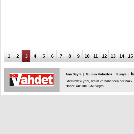
1
2
3
4
5
6
7
8
9
10
11
12
13
14
15
|
|
|
Ana Sayfa
Günün Haberleri
Künye
İl
Sitemizdeki yazı, resim ve haberlerin her hakkı 
Haber Yazılımı
:
CM Bilişim