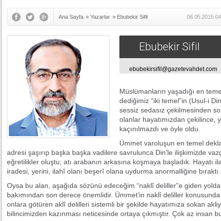
Ana Sayfa
»
Yazarlar
»
Ebubekir Sifil
06.05.2015 04
Ebubekir Sifil
ebubekirsifil@gazetevahdet.com
Alperen Ocakları: Oyumuz
AK Parti'ye
Müslümanların yaşadığı en temel 
dediğimiz “iki temel”in (Usul-i D
sessiz sedasız çekilmesinden so
olanlar hayatımızdan çekilince, y
kaçınılmazdı ve öyle oldu.
Ümmet varoluşun en temel dekl
adresi şaşırıp başka başka vadilere savrulunca Din’le ilişkimizde va
eğretilikler oluştu; atı arabanın arkasına koşmaya başladık. Hayatı i
iradesi, yerini, ilahî olanı beşerî olana uydurma anormalliğine bırakt
Oysa bu alan, aşağıda sözünü edeceğim “naklî deliller”e giden yolda 
bakımından son derece önemlidir. Ümmet’in naklî deliller konusunda ya
onlara götüren aklî delilleri sistemli bir şekilde hayatımıza sokan akliy
bilincimizden kazınması neticesinde ortaya çıkmıştır. Çok az insan 