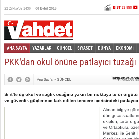
BIST
72.950
22 Zi'l-ka'de 1436 |
06 Eylül 2015
Altın
107,538
Dolar
2,9905
Euro
3,3175
ANA SAYFA
YAZARLAR
GÜNCEL
SİYASET
DÜNYA
EKONOMİ
Foto Galeri
Video Galeri
|
PKK'dan okul önüne patlayıcı tuzağı
Takip et: @vahd
Ana Sayfa
»
GÜNCEL
04.09.2015 13
Siirt'te üç okul ve sağlık ocağına yakın bir noktaya terör örgü
ve güvenlik güçlerince fark edilen tencere içerisindeki patlayıcı 
Alınan bilgiye gör
dün gece saatlerin
ekipleri, terör örg
ve Ortaokulu, özel
Merkezi ile Şehit 