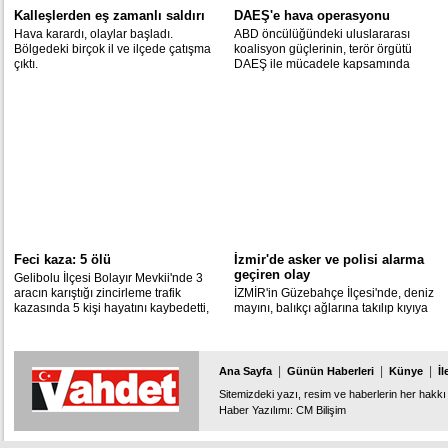
Kalleşlerden eş zamanlı saldırı
DAEŞ'e hava operasyonu
Hava karardı, olaylar başladı.
ABD öncülüğündeki uluslararası
Bölgedeki birçok il ve ilçede çatışma
koalisyon güçlerinin, terör örgütü
çıktı.
DAEŞ ile mücadele kapsamında
Suriye ve Irak'ta hava saldırıları
düzenlediği bildirildi.
Feci kaza: 5 ölü
İzmir'de asker ve polisi alarma
geçiren olay
Gelibolu İlçesi Bolayır Mevkii'nde 3
aracın karıştığı zincirleme trafik
İZMİR'in Güzebahçe İlçesi'nde, deniz
kazasında 5 kişi hayatını kaybedetti,
mayını, balıkçı ağlarına takılıp kıyıya
kadar sürüklendi.
|
|
|
Ana Sayfa
Günün Haberleri
Künye
İl
Sitemizdeki yazı, resim ve haberlerin her hakkı 
Haber Yazılımı
:
CM Bilişim