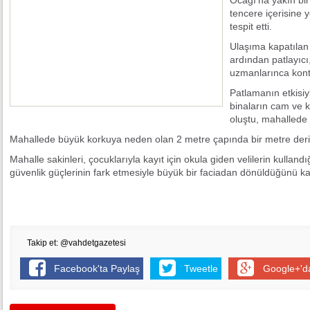
Ocağı'na yakın bi
tencere içerisine y
tespit etti.
Ulaşıma kapatılan 
ardından patlayıc
uzmanlarınca kontrol
Patlamanın etkisiy
binaların cam ve k
oluştu, mahallede e
Mahallede büyük korkuya neden olan 2 metre çapında bir metre derin
Mahalle sakinleri, çocuklarıyla kayıt için okula giden velilerin kullandığ
güvenlik güçlerinin fark etmesiyle büyük bir faciadan dönüldüğünü ka
Takip et: @vahdetgazetesi
Facebook'ta Paylaş
Tweetle
Google+'d