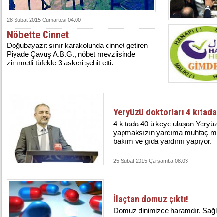
28 Şubat 2015 Cumartesi 04:00
Nöbette Cinnet
Doğubayazıt sınır karakolunda cinnet getiren
Piyade Çavuş A.B.G., nöbet mevziisinde
zimmetli tüfekle 3 askeri şehit etti.
Yeryüzü doktorları 4 kıtada
4 kıtada 40 ülkeye ulaşan Yeryüzü 
yapmaksızın yardıma muhtaç mily
bakım ve gıda yardımı yapıyor.
25 Şubat 2015 Çarşamba 08:03
İlaçtan domuz çıktı!
Domuz dinimizce haramdır. Sağlık 