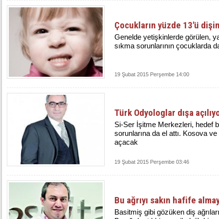
Çocukların yüzde 13'ü dişin
Genelde yetişkinlerde görülen, y
sıkma sorunlarının çocuklarda da
19 Şubat 2015 Perşembe 14:00
Türk Odyologlar dışa açılıy
Si-Ser İşitme Merkezleri, hedef b
sorunlarına da el attı. Kosova 
açacak
19 Şubat 2015 Perşembe 03:46
Bu ağrıyı sakın hafife alma
Basitmiş gibi gözüken diş ağrıla