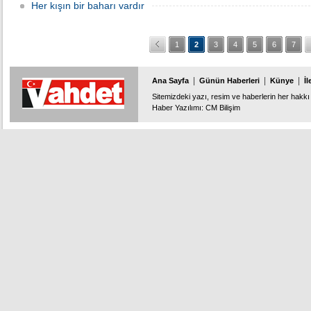
Her kışın bir baharı vardır
1
2
3
4
5
6
7
|
|
|
Ana Sayfa
Günün Haberleri
Künye
İl
Sitemizdeki yazı, resim ve haberlerin her hakkı 
Haber Yazılımı
:
CM Bilişim