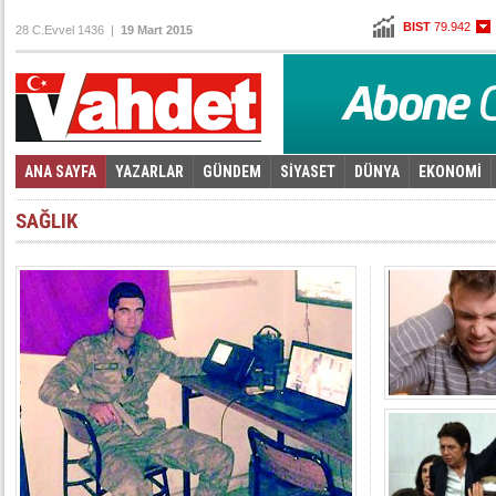
BIST
79.942
28 C.Evvel 1436 |
19 Mart 2015
Altın
96,930
Dolar
2,6215
Euro
2,7845
ANA SAYFA
YAZARLAR
GÜNDEM
SİYASET
DÜNYA
EKONOMİ
Foto Galeri
Video Galeri
|
SAĞLIK