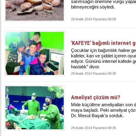
sarımsağın önemine vurgu yapar
bitmeyeceğini söyledi.
29 Aralık 2014 Pazartesi 08:58
'KAFEYE' bağımlı internet g
Çocuklar için bağımlılık haline ge
kafeler, kan ve şiddet içeren oyun
ediyor. Gününü internet kafede ge
hastalık” diyor.
29 Aralık 2014 Pazartesi 08:38
Ameliyat çözüm mü?
Mi­de kü­çült­me ame­li­yat­la­rı so
ma­ya baş­la­dı. Peki ameliyat 
Dr. Mesut Başak’a sorduk.
29 Aralık 2014 Pazartesi 08:35