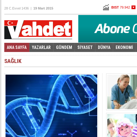
BIST
79.942
28 C.Evvel 1436 |
19 Mart 2015
Altın
96,930
Dolar
2,6215
Euro
2,7845
ANA SAYFA
YAZARLAR
GÜNDEM
SİYASET
DÜNYA
EKONOMİ
Foto Galeri
Video Galeri
|
SAĞLIK