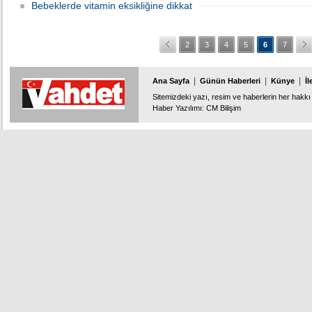
Bebeklerde vitamin eksikliğine dikkat
2
3
4
5
6
7
|
|
|
Ana Sayfa
Günün Haberleri
Künye
İl
Sitemizdeki yazı, resim ve haberlerin her hakkı 
Haber Yazılımı
:
CM Bilişim