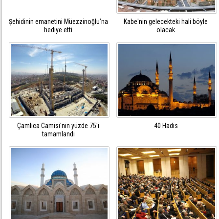
Şehidinin emanetini Müezzinoğlu’na
Kabe'nin gelecekteki hali böyle
hediye etti
olacak
Çamlıca Camisi'nin yüzde 75'i
40 Hadis
tamamlandı