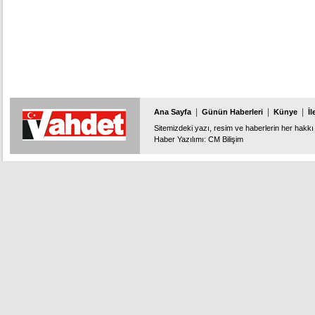
|
|
|
Ana Sayfa
Günün Haberleri
Künye
İl
Sitemizdeki yazı, resim ve haberlerin her hakkı 
Haber Yazılımı
:
CM Bilişim