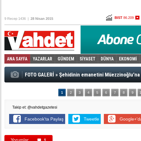
BIST
86.209
9 Recep 1436 |
28 Nisan 2015
Altın
103,403
Dolar
2,6565
Euro
2,9095
ANA SAYFA
YAZARLAR
GÜNDEM
SİYASET
DÜNYA
EKONOMİ
Foto Galeri
Video Galeri
|
FOTO GALERİ
»
Şehidinin emanetini Müezzinoğlu’na 
1
2
3
4
5
6
7
8
9
Takip et: @vahdetgazetesi
Facebook'ta Paylaş
Tweetle
Google+'d
Yorumlar
1