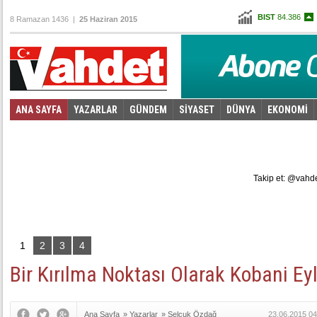
BIST
84.386
8 Ramazan 1436 |
25 Haziran 2015
Altın
100,905
Dolar
2,6718
Euro
2,9948
ANA SAYFA
YAZARLAR
GÜNDEM
SİYASET
DÜNYA
EKONOMİ
Foto Galeri
Video Galeri
|
Takip et: @vahd
1
2
3
4
Bir Kırılma Noktası Olarak Kobani Ey
Ana Sayfa
»
Yazarlar
»
Selçuk Özdağ
23.06.2015 04