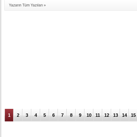
Yazarın Tüm Yazıları »
1
2
3
4
5
6
7
8
9
10
11
12
13
14
15