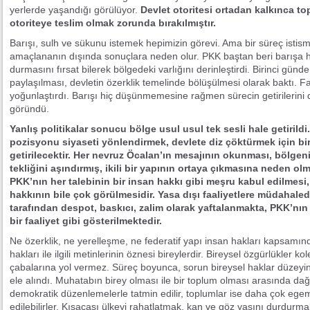
yerlerde yaşandığı görülüyor.
Devlet otoritesi ortadan kalkınca to
otoriteye teslim olmak zorunda bırakılmıştır.
Barışı, sulh ve sükunu istemek hepimizin görevi. Ama bir süreç isti
amaçlananın dışında sonuçlara neden olur. PKK baştan beri barışa 
durmasını fırsat bilerek bölgedeki varlığını derinleştirdi. Birinci gün
paylaşılması, devletin özerklik temelinde bölüşülmesi olarak baktı. Fa
yoğunlaştırdı. Barışı hiç düşünmemesine rağmen sürecin getirilerini 
göründü.
Yanlış politikalar sonucu bölge usul usul tek sesli hale getirild
pozisyonu siyaseti yönlendirmek, devlete diz çöktürmek için bir
getirilecektir. Her nevruz Öcalan’ın mesajının okunması, bölgeni
tekliğini aşındırmış, ikili bir yapının ortaya çıkmasına neden 
PKK’nın her talebinin bir insan hakkı gibi meşru kabul edilmesi
hakkının bile çok görülmesidir. Yasa dışı faaliyetlere müdahalede
tarafından despot, baskıcı, zalim olarak yaftalanmakta, PKK’nın
bir faaliyet gibi gösterilmektedir.
Ne özerklik, ne yerelleşme, ne federatif yapı insan hakları kapsamın
hakları ile ilgili metinlerinin öznesi bireylerdir. Bireysel özgürlükler ko
çabalarına yol vermez. Süreç boyunca, sorun bireysel haklar düzeyind
ele alındı. Muhatabın birey olması ile bir toplum olması arasında dağl
demokratik düzenlemelerle tatmin edilir, toplumlar ise daha çok egem
edilebilirler. Kısacası ülkeyi rahatlatmak, kan ve göz yaşını durdurma