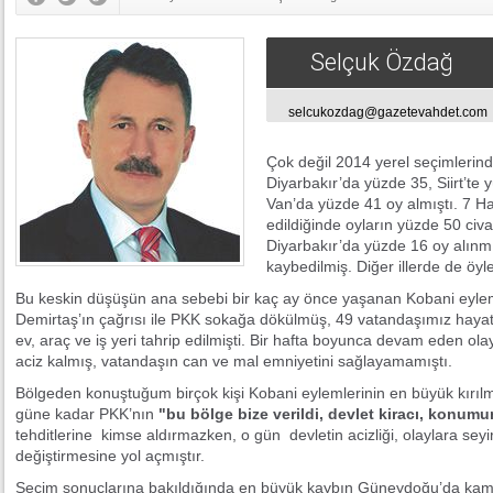
Selçuk Özdağ
selcukozdag@gazetevahdet.com
Çok değil 2014 yerel seçimlerin
Diyarbakır’da yüzde 35, Siirt’te
Van’da yüzde 41 oy almıştı. 7 Ha
edildiğinde oyların yüzde 50 ci
Diyarbakır’da yüzde 16 oy alınmış,
kaybedilmiş. Diğer illerde de öyle
Bu keskin düşüşün ana sebebi bir kaç ay önce yaşanan Kobani eyleml
Demirtaş’ın çağrısı ile PKK sokağa dökülmüş, 49 vatandaşımız hayat
ev, araç ve iş yeri tahrip edilmişti. Bir hafta boyunca devam eden ola
aciz kalmış, vatandaşın can ve mal emniyetini sağlayamamıştı.
Bölgeden konuştuğum birçok kişi Kobani eylemlerinin en büyük kırıl
güne kadar PKK’nın
"bu bölge bize verildi, devlet kiracı, konumu
tehditlerine kimse aldırmazken, o gün devletin acizliği, olaylara seyir
değiştirmesine yol açmıştır.
Seçim sonuçlarına bakıldığında en büyük kaybın Güneydoğu’da kam