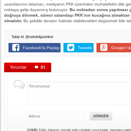
uzantılarının istismarı, medyanın PKK üzerinden muhalefetini dile g
noktaya gelip dayanmış bulunuyor.
Bu noktadan sonra yapılması ge
doğruya dönmek, süreci vatandaşı PKK’nın kucağına atmaktan
olmalıdır.
Bu şekilde devamı halinde olabilecekleri düşünmek bile is
Takip et: @vahdetgazetesi
Facebook'ta Paylaş
Tweetle
Google+'d
Yorumlar
51
UYARI:
Küfür, hakaret, rencide edici cümleler veya imalar, inançlara saldır