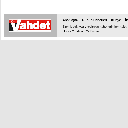
|
|
|
Ana Sayfa
Günün Haberleri
Künye
İl
Sitemizdeki yazı, resim ve haberlerin her hakkı 
Haber Yazılımı
:
CM Bilişim