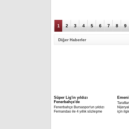
1
2
3
4
5
6
7
8
9
Diğer Haberler
Süper Lig'in yıldızı
Emenik
Fenerbahçe'de
Taraftar
Fenerbahçe Bursaspor'un yıldızı
Nijery
Fernandao ile 4 yıllık sözleşme
için ilg
imzaladı.