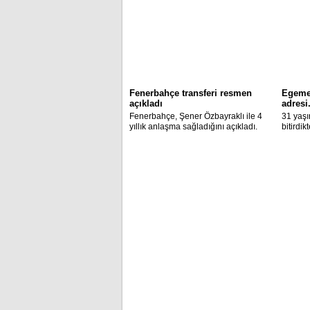
Fenerbahçe transferi resmen
Egeme
açıkladı
adresi.
Fenerbahçe, Şener Özbayraklı ile 4
31 yaşın
yıllık anlaşma sağladığını açıkladı.
bitirdi
anlaştı