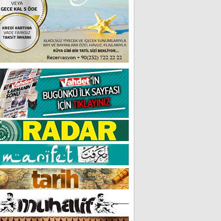
menike'de sürpriz gelişme
rabzonspor kesenin ağzını
açtı