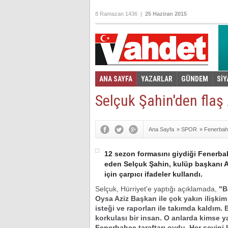
8 Ramazan 1436 |
25 Haziran 2015
ANA SAYFA
YAZARLAR
GÜNDEM
SİY
Foto Galeri
Video Galeri
|
Selçuk Şahin'den flaş 
Ana Sayfa
»
SPOR
»
Fenerba
12 sezon formasını giydiği Fenerba
eden Selçuk Şahin, kulüp başkanı Az
için çarpıcı ifadeler kullandı.
Selçuk, Hürriyet'e yaptığı açıklamada,
"B
Oysa Aziz Başkan ile çok yakın ilişkim
isteği ve raporları ile takımda kaldım.
korkulası bir insan. O anlarda kimse 
Fenerbahçe taraftarı oydu. Her şeyini