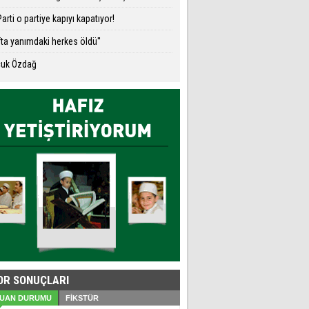
arti o partiye kapıyı kapatıyor!
ikret Orman stat için tarih
fta yanımdaki herkes öldü''
verdi
çuk Özdağ
Demba Ba ve Sow kutsal
topraklarda
OR SONUÇLARI
UAN DURUMU
FİKSTÜR