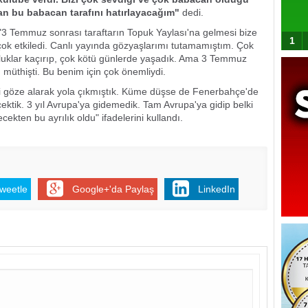
n bu babacan tarafını hatırlayacağım"
dedi.
"3 Temmuz sonrası taraftarın Topuk Yaylası'na gelmesi bize
1
ok etkiledi. Canlı yayında gözyaşlarımı tutamamıştım. Çok
uklar kaçırıp, çok kötü günlerde yaşadık. Ama 3 Temmuz
müthişti. Bu benim için çok önemliydi.
yi göze alarak yola çıkmıştık. Küme düşse de Fenerbahçe'de
çektik. 3 yıl Avrupa'ya gidemedik. Tam Avrupa'ya gidip belki
ekten bu ayrılık oldu" ifadelerini kullandı.
weetle
Google+'da Paylaş
LinkedIn