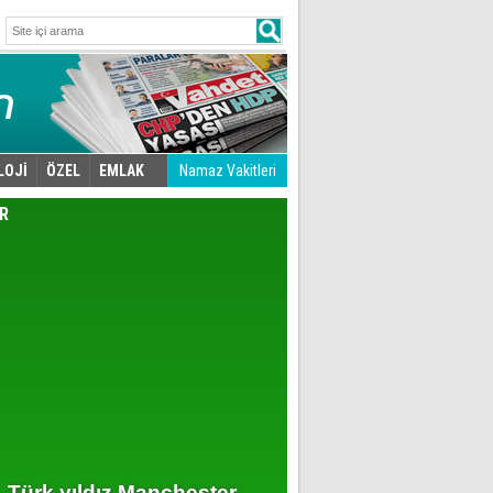
LOJİ
ÖZEL
EMLAK
Namaz Vakitleri
R
Türk yıldız Manchester