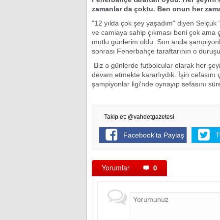
zamanlar da çoktu. Ben onun her zama
"12 yılda çok şey yaşadım" diyen Selçuk 
ve camiaya sahip çıkması beni çok ama ç
mutlu günlerim oldu. Son anda şampiyonl
sonrası Fenerbahçe taraftarının o duruşu 
Biz o günlerde futbolcular olarak her şe
devam etmekte kararlıydık. İşin cefasını 
şampiyonlar ligi'nde oynayıp sefasını sürec
Takip et: @vahdetgazetesi
Facebook'ta Paylaş
T
Yorumlar
0