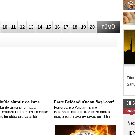
10
11
12
13
14
15
16
17
18
19
20
TÜMÜ
Y
Tüm i
Sahu
e'de sürpriz gelişme
Emre Belözoğlu'ndan flaş karar!
EN 
lar ile arası iyi olmayan
Fenerbahçe Kaptanı Emre
OKU
alı oyuncu Emmanuel Emenike
Belözoğlu'nun bir 'ilk'e imza atarak,
inç bir iddia ortaya atıldı.
maç başı paraya oynayacağı iddia
edildi. Tecrübeli futbolcuya maç başı
Mecl
50 bin Euro verilecek. 30 maç barajını
geçerse bu rakam 75 bin Euro'ya
HDP'
yükseltilecek.