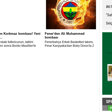
AK P
F
''Sa
Sel
n Korkmaz bombası! Yeni
Fener'den Ali Muhammed
..
bombası
daki futbolcunun, tatilini
Fenerbahçe Erkek Basketbol takımı,
kten sonra Bordo-Mavililer'le
Pınar Karşıyaka'dan Boby Dixon'la 2
ğını açıklaması bekleniyor.
yıllık anlaşmaya vardı.
SP
P