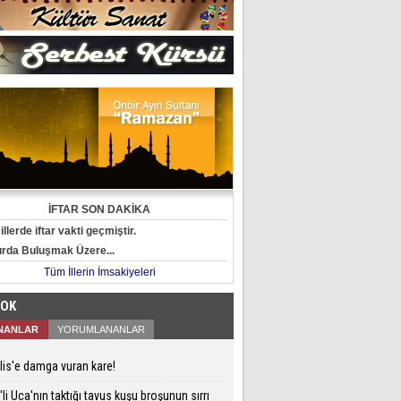
eni takımı herkesi şok etti
İFTAR SON DAKİKA
llerde iftar vakti geçmiştir.
rda Buluşmak Üzere...
Tüm İllerin İmsakiyeleri
ÇOK
NANLAR
YORUMLANANLAR
is'e damga vuran kare!
li Uca'nın taktığı tavus kuşu broşunun sırrı