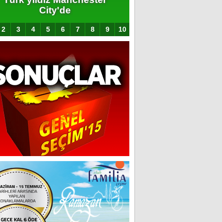
City'de
2
3
4
5
6
7
8
9
10
Snoop Dogg'dan
Galatasaray paylaşımı