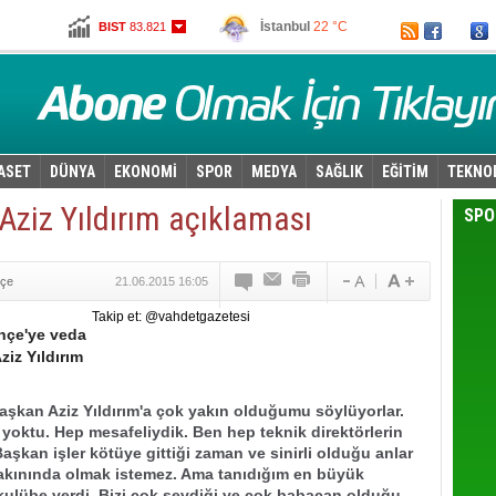
İstanbul
22 °C
BIST
83.821
Ankara
20 °C
Altın
100,840
Dolar
2,6685
Euro
2,9785
ASET
DÜNYA
EKONOMİ
SPOR
MEDYA
SAĞLIK
EĞİTİM
TEKNO
Aziz Yıldırım açıklaması
SPO
hçe
21.06.2015 16:05
Takip et: @vahdetgazetesi
hçe'ye veda
iz Yıldırım
aşkan Aziz Yıldırım'a çok yakın olduğumu söylüyorlar.
 yoktu. Hep mesafeliydik. Ben hep teknik direktörlerin
 Başkan işler kötüye gittiği zaman ve sinirli olduğu anlar
yakınında olmak istemez. Ama tanıdığım en büyük
 kulübe verdi. Bizi çok sevdiği ve çok babacan olduğu