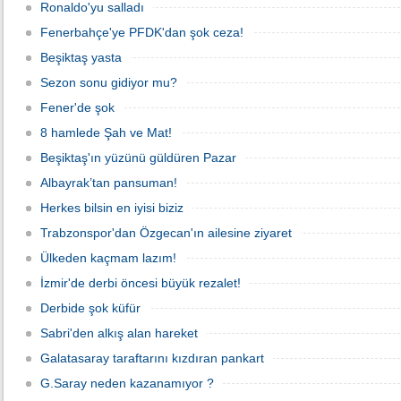
Ronaldo'yu salladı
Fenerbahçe'ye PFDK'dan şok ceza!
Beşiktaş yasta
Sezon sonu gidiyor mu?
Fener'de şok
8 hamlede Şah ve Mat!
Beşiktaş'ın yüzünü güldüren Pazar
Albayrak’tan pansuman!
Herkes bilsin en iyisi biziz
Trabzonspor'dan Özgecan'ın ailesine ziyaret
Ülkeden kaçmam lazım!
İzmir'de derbi öncesi büyük rezalet!
Derbide şok küfür
Sabri'den alkış alan hareket
Galatasaray taraftarını kızdıran pankart
G.Saray neden kazanamıyor ?