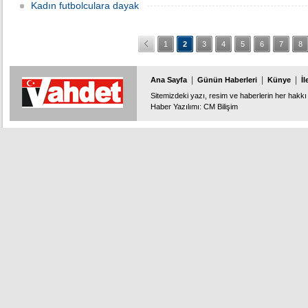
Kadın futbolculara dayak
1
2
3
4
5
6
7
8
|
|
|
Ana Sayfa
Günün Haberleri
Künye
İl
Sitemizdeki yazı, resim ve haberlerin her hakkı 
Haber Yazılımı
:
CM Bilişim