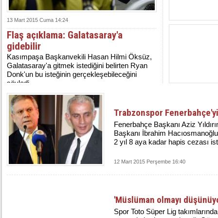
13 Mart 2015 Cuma 14:24
Flaş açıklama: Galatasaray'a
gidebilir
Kasımpaşa Başkanvekili Hasan Hilmi Öksüz,
Galatasaray'a gitmek istediğini belirten Ryan
Donk'un bu isteğinin gerçekleşebileceğini
söyledi.
Trabzonspor Fenerbahçe'yi
Fenerbahçe Başkanı Aziz Yıldır
Başkanı İbrahim Hacıosmanoğlu'n
2 yıl 8 aya kadar hapis cezası is
12 Mart 2015 Perşembe 16:40
'Müslüman olmayı düşünüy
Spor Toto Süper Lig takımlarınd