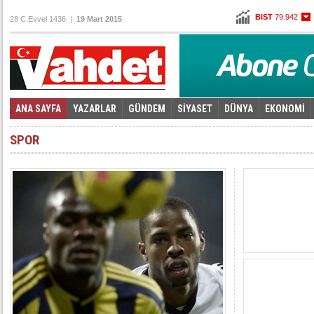
BIST
79.942
28 C.Evvel 1436 |
19 Mart 2015
Altın
96,930
Dolar
2,6208
Euro
2,7888
ANA SAYFA
YAZARLAR
GÜNDEM
SİYASET
DÜNYA
EKONOMİ
Foto Galeri
Video Galeri
|
SPOR