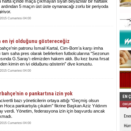
 hafta içinde maça çıkmayan siyah beyazlılar bir haftalık
 ardından 5 maçın üst üste oynanacağı zorlu bir periyoda
iriyor.
 2015 Cumartesi 04:00
n en iyi olduğunu göstereceğiz
ahçe’nin patronu İsmail Kartal, Cim-Bom’a karşı imha
ı tam saha pres olarak belirlerken futbolcularına “Sezonun
rısında G.Saray’ı elimizden hakem aldı. Bu kez buna fırsat
en kimin en iyi olduğunu gösterin” diye konuştu.
 2015 Cumartesi 04:00
bahçe'nin o pankartına izin yok
EN 
acivertli bazı yöneticilerin ortaya attığı “Geçmiş olsun
OKU
 Hoca pankartıyla çıkalım” fikrine Başkan Aziz Yıldırım
y verdi. Yönetim, federasyona izin için başvurdu ancak
ıkmadı.
Ener
 2015 Cumartesi 04:00
Hürr