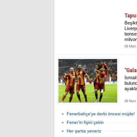
Tapu
Beşikt
Liverp
bonser
milyon
06 Mart
"Gala
İsmail
bulund
ayakla
06 Mart
Fenerbahçe'ye derbi öncesi müjde!
Fener'in fişini çekin
Her şartta yeneriz