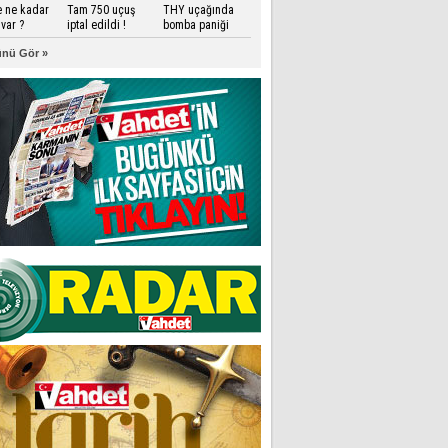
e ne kadar
Tam 750 uçuş
THY uçağında
var ?
iptal edildi !
bomba paniği
nü Gör »