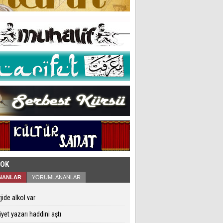
ÇOK
NANLAR
YORUMLANANLAR
jide alkol var
iyet yazarı haddini aştı