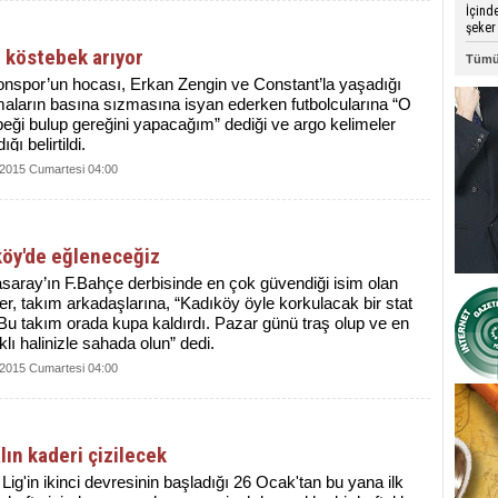
İçind
şeker 
 köstebek arıyor
Tümü
nspor’un hocası, Erkan Zengin ve Constant’la yaşadığı
maların basına sızmasına isyan ederken futbolcularına “O
eği bulup gereğini yapacağım” dediği ve argo kelimeler
ığı belirtildi.
 2015 Cumartesi 04:00
köy'de eğleneceğiz
saray’ın F.Bahçe derbisinde en çok güvendiği isim olan
er, takım arkadaşlarına, “Kadıköy öyle korkulacak bir stat
 Bu takım orada kupa kaldırdı. Pazar günü traş olup ve en
klı halinizle sahada olun” dedi.
 2015 Cumartesi 04:00
lın kaderi çizilecek
Lig'in ikinci devresinin başladığı 26 Ocak'tan bu yana ilk