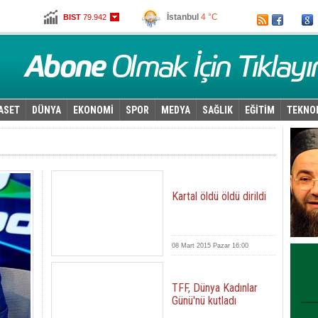
İstanbul
4 °C
BIST
79.942
Ankara
2 °C
Altın
96,930
Dolar
2,6215
Euro
2,7845
ASET
DÜNYA
EKONOMİ
SPOR
MEDYA
SAĞLIK
EĞİTİM
TEKNO
Kartal öldü öldü dirildi
08 Mart 2015 Pazar 16:00
TFF, Dünya Kadınlar
Günü'nü kutladı