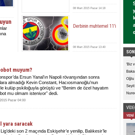
08 Mart 2015 Pazar 14:18
kuyun
Derbinin muhtemel 11'i
nlar
ına
08 Mart 2015 Pazar 13:40
SON
'Biz 
robot muyum?
Bakan
onspor’da Ersun Yanal’ın Napoli rövanşından sonra
Oğlu 
lara almadığı Kevin Constant, Hacıosmanoğlu’nun
Seyit
yle kulüp pskiloğuyla görüştü ve “Benim de özel hayatım
obot mu olmam isteniyor" dedi.
Nured
 2015 Pazar 04:00
VİD
YENİ
l yara saracak
Lig’deki son 2 maçında Eskişehir’e yenilip, Balıkesir’le