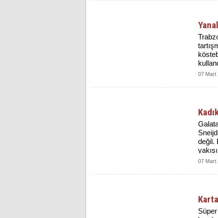
Yanal
Trabzo
tartış
kösteb
kulland
07 Mart
Kadı
Galata
Sneijd
değil.
yakışı
07 Mart
Karta
Süper 