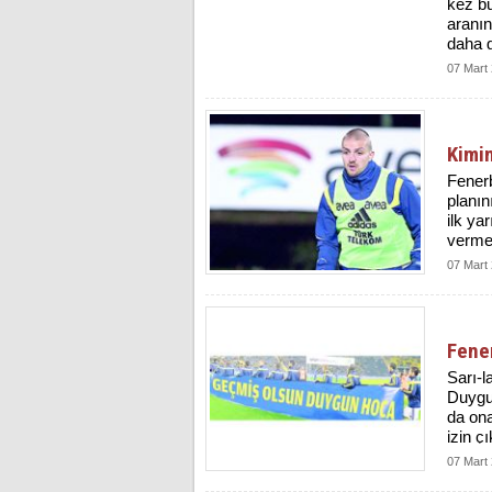
kez bu
aranın
daha g
07 Mart
Kimi
Fenerb
planın
ilk ya
vermed
07 Mart
Fener
Sarı-l
Duygun
da ona
izin ç
07 Mart