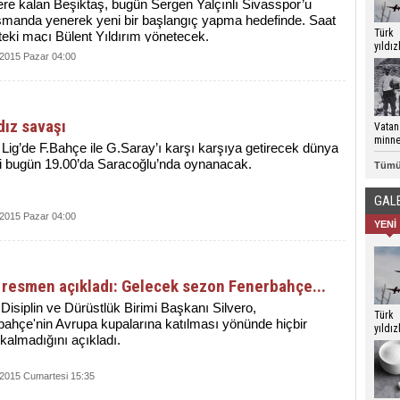
re kalan Beşiktaş, bugün Sergen Yalçınlı Sivasspor’u
smanda yenerek yeni bir başlangıç yapma hedefinde. Saat
Türk
teki maçı Bülent Yıldırım yönetecek.
yıldı
 2015 Pazar 04:00
Çanak
göste
ldız savaşı
Vatan
minne
Lig’de F.Bahçe ile G.Saray’ı karşı karşıya getirecek dünya
si bugün 19.00’da Saracoğlu’nda oynanacak.
Tümü
GAL
 2015 Pazar 04:00
YENİ
 resmen açıkladı: Gelecek sezon Fenerbahçe...
isiplin ve Dürüstlük Birimi Başkanı Silvero,
Türk
ahçe'nin Avrupa kupalarına katılması yönünde hiçbir
yıldı
kalmadığını açıkladı.
Çanak
göste
 2015 Cumartesi 15:35