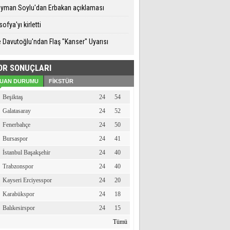
eyman Soylu'dan Erbakan açıklaması
ofya'yı kirletti
 Davutoğlu'ndan Flaş "Kanser" Uyarısı
OR SONUÇLARI
UAN DURUMU
FİKSTÜR
Beşiktaş
24
54
Galatasaray
24
52
Fenerbahçe
24
50
Bursaspor
24
41
İstanbul Başakşehir
24
40
Trabzonspor
24
40
Kayseri Erciyesspor
24
20
Karabükspor
24
18
Balıkesirspor
24
15
Tümü