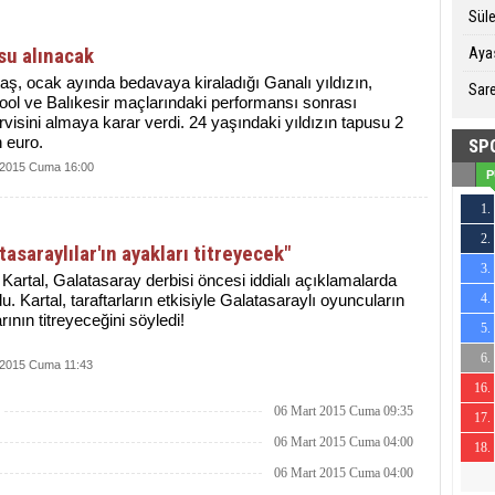
Sül
su alınacak
Ayas
aş, ocak ayında bedavaya kiraladığı Ganalı yıldızın,
Sare
ool ve Balıkesir maçlarındaki performansı sonrası
visini almaya karar verdi. 24 yaşındaki yıldızın tapusu 2
 euro.
SP
 2015 Cuma 16:00
P
1.
2.
19
tasaraylılar'ın ayakları titreyecek"
3.
15
 Kartal, Galatasaray derbisi öncesi iddialı açıklamalarda
u. Kartal, taraftarların etkisiyle Galatasaraylı oyuncuların
4.
20
rının titreyeceğini söyledi!
5.
17
6.
15
 2015 Cuma 11:43
16.
8
06 Mart 2015 Cuma 09:35
17.
-11
06 Mart 2015 Cuma 04:00
18.
-11
06 Mart 2015 Cuma 04:00
-22