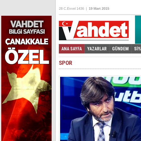
28 C.Evvel 1436 |
19 Mart 2015
ANA SAYFA
YAZARLAR
GÜNDEM
SİY
Foto Galeri
Video Galeri
|
SPOR