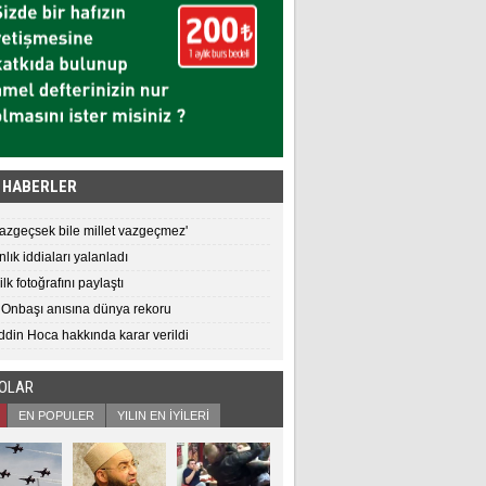
 HABERLER
vazgeçsek bile millet vazgeçmez'
lık iddiaları yalanladı
ilk fotoğrafını paylaştı
 Onbaşı anısına dünya rekoru
din Hoca hakkında karar verildi
EOLAR
EN POPULER
YILIN EN İYİLERİ