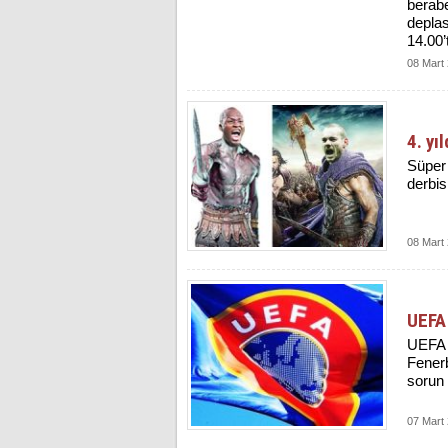
berabe
depla
14.00’
08 Mart
4. yı
Süper 
derbi
08 Mart
UEFA
UEFA D
Fenerb
sorun 
07 Mart