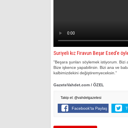
Suriyeli kız Firavun Beşar Esed'e öyle
"Beşara şunları söylemek istiyorum. Bizi aç 
Bize işkence yapabilirsin. Bizi ana ve babas
kalbimizdekini değiştiremyeceksin."
GazeteVahdet.com / ÖZEL
Takip et: @vahdetgazetesi
Facebook'ta Paylaş
T