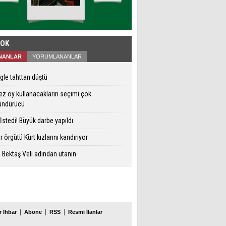
ÇOK
NANLAR
YORUMLANANLAR
le tahttan düştü
kez oy kullanacakların seçimi çok
ündürücü
İstedi! Büyük darbe yapıldı
r örgütü Kürt kızlarını kandırıyor
 Bektaş Veli adından utanın
|
|
|
 İhbar
Abone
RSS
Resmi İlanlar