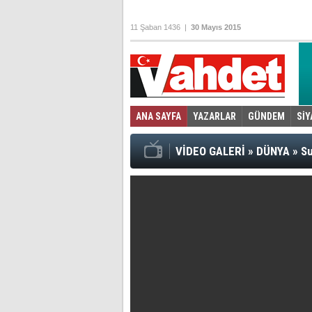
11 Şaban 1436 |
30 Mayıs 2015
ANA SAYFA
YAZARLAR
GÜNDEM
SİY
Foto Galeri
Video Galeri
|
VİDEO GALERİ
»
DÜNYA
»
Su