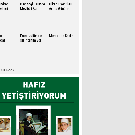
amber
Davutoğlu Kürtçe
Ülkücü Şehitleri
si fetih
Mevlid-i Şerif
Anma Günü'ne
dinledi
katıldı
ci
Esed zulümde
Mersedes Kadir
ydan
sınır tanımıyor
ısına sandık
u evrak
nü Gör »