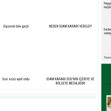
Peyg
müjde
Siyonisti bile geçti
NEDEN İDAM KARARI VERİLDİ?
Darbe
suba
kirac
dolus
Tümü
Son sözü ayet oldu
İDAM KARARI SİSİ'NİN İÇERİYE VE
BÖLGEYE MESAJIDIR!