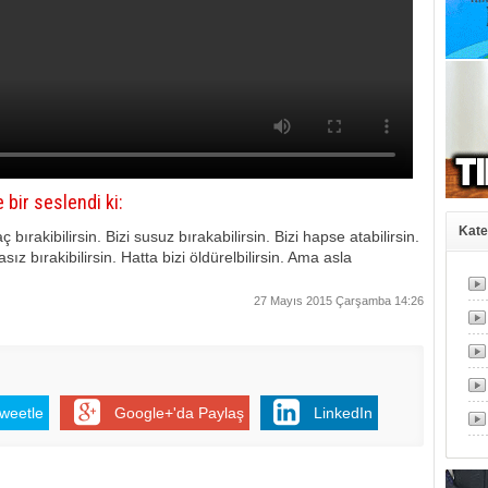
 bir seslendi ki:
Kate
bırakibilirsin. Bizi susuz bırakabilirsin. Bizi hapse atabilirsin.
ız bırakibilirsin. Hatta bizi öldürelbilirsin. Ama asla
27 Mayıs 2015 Çarşamba 14:26
weetle
Google+'da Paylaş
LinkedIn