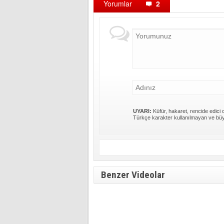
Yorumlar
2
UYARI:
Küfür, hakaret, rencide edici c
Türkçe karakter kullanılmayan ve büy
Benzer Videolar