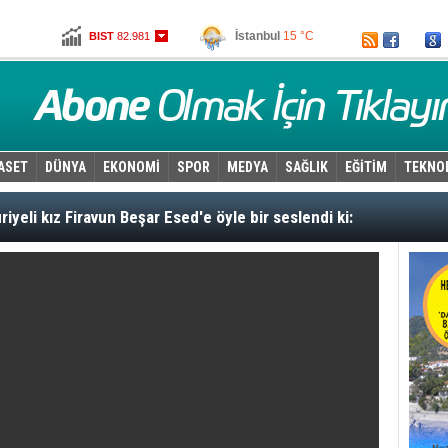
İstanbul
15 °C
BIST
82.981
Ankara
11 °C
Altın
101,736
Dolar
2,6555
Euro
2,9155
ASET
DÜNYA
EKONOMİ
SPOR
MEDYA
SAĞLIK
EĞİTİM
TEKNO
riyeli kız Firavun Beşar Esed'e öyle bir seslendi ki: