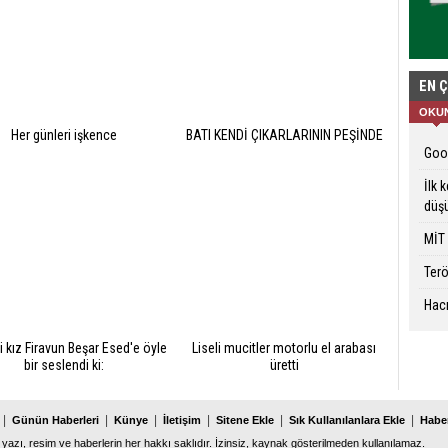
EN 
OKU
Her günleri işkence
BATI KENDİ ÇIKARLARININ PEŞİNDE
Goog
İlk 
düş
MİT 
Terö
Hacı
i kız Firavun Beşar Esed'e öyle
Liseli mucitler motorlu el arabası
bir seslendi ki:
üretti
|
|
|
|
|
|
Günün Haberleri
Künye
İletişim
Sitene Ekle
Sık Kullanılanlara Ekle
Haber
 yazı, resim ve haberlerin her hakkı saklıdır. İzinsiz, kaynak gösterilmeden kullanılamaz.