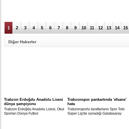
1
2
3
4
5
6
7
8
9
10
11
12
13
14
15
Diğer Haberler
Trabzon Erdoğdu Anadolu Lisesi
Trabzonspor pankartında 'efsane'
dünya şampiyonu
hata
Trabzon Erdoğdu Anadolu Lisesi, Okul
Trabzonsporlu taraftarların Spor Toto
Sporları Dünya Futbol
Süper Lig'de oynadığı Galatasaray
Şampiyonası'nda Brezilya temsilcisini
karşılaşmasından önce açtığı
2-1 yenerek şampiyon oldu.
pankartta büyük hata...