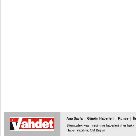
|
|
|
Ana Sayfa
Günün Haberleri
Künye
İl
Sitemizdeki yazı, resim ve haberlerin her hakkı 
Haber Yazılımı
:
CM Bilişim