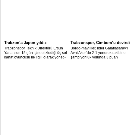
Trabzon’a Japon yıldız
Trabzonspor, Cimbom’u devirdi
Trab­zons­por Tek­nik Di­rek­tö­rü Er­sun
Bordo-mavililer, lider Galatlasaray’ı
Ya­nal son 15 gün için­de iz­le­di­ği üç sol
Avni Aker’de 2-1 yenerek rakibine
ka­nat oyun­cu­su ile il­gi­li ola­rak yö­ne­ti­
şampiyonluk yolunda 3 puan
me ver­di­ği ra­por­da; Hert­ha Ber­lin'in
kaybettirdi.
Ja­pon ka­nat oyun­cu­su Gen­ki Ha­ra­
guc­hi'yi ilk sı­ra­ya yaz­dı.