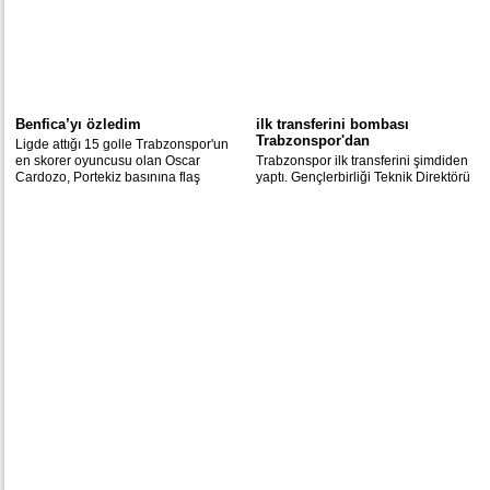
Benfica’yı özledim
ilk transferini bombası
Trabzonspor'dan
Ligde attığı 15 golle Trabzonspor'un
en skorer oyuncusu olan Oscar
Trabzonspor ilk transferini şimdiden
Cardozo, Portekiz basınına flaş
yaptı. Gençlerbirliği Teknik Direktörü
açıklamalarda bulundu.
Mesut Bakkal, Dusco Tosic'in
Trabzonspor ile anlaştığını açıkladı.