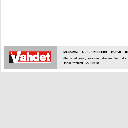
|
|
|
Ana Sayfa
Günün Haberleri
Künye
İl
Sitemizdeki yazı, resim ve haberlerin her hakkı 
Haber Yazılımı
:
CM Bilişim