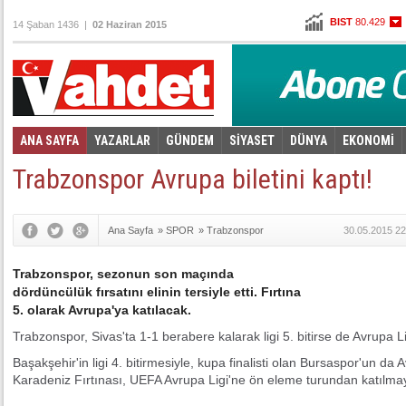
BIST
80.429
14 Şaban 1436 |
02 Haziran 2015
Altın
103,202
Dolar
2,6755
Euro
2,9165
ANA SAYFA
YAZARLAR
GÜNDEM
SİYASET
DÜNYA
EKONOMİ
Foto Galeri
Video Galeri
|
Trabzonspor Avrupa biletini kaptı!
Ana Sayfa
»
SPOR
»
Trabzonspor
30.05.2015 22
Trabzonspor, sezonun son maçında
dördüncülük fırsatını elinin tersiyle etti. Fırtına
5. olarak Avrupa'ya katılacak.
Trabzonspor, Sivas'ta 1-1 berabere kalarak ligi 5. bitirse de Avrupa Li
Başakşehir'in ligi 4. bitirmesiyle, kupa finalisti olan Bursaspor'un d
Karadeniz Fırtınası, UEFA Avrupa Ligi'ne ön eleme turundan katılma