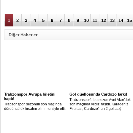
1
2
3
4
5
6
7
8
9
10
11
12
13
14
15
Diğer Haberler
Trabzonspor Avrupa biletini
Gol düellosunda Cardozo farkı!
kaptı!
Trabzonspor'u bu sezon Avni Aker'deki
Trabzonspor, sezonun son maçında
son maçında yıldızı taşıdı. Karadeniz
dördüncülük fırsatını elinin tersiyle etti.
Fırtınası, Cardozo'nun 2 gol attığı
Fırtına 5. olarak Avrupa'ya katılacak.
maçta Balıkesirspor'u 3-2 mağlup etti.