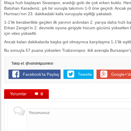
Maça hızlı başlayan Sivasspor, aradığı golü de çok erken buldu. He
Batuhan Karadeniz, şık bir vuruşla takımını 1-0 öne geçirdi. Ancak
Hurmacı'nın 23. dakikadaki kafa vuruşuyla eşitliği yakaladı.
1-1'lik beraberlikle geçilen ilk yarının ardından 2. yarıya daha hızlı 
Erkan Zengin'in 2. devrede oyuna girişiyle hücum gücünü yükselten Ka
için vites yükseltti.
Ancak kalan dakikalarda başka gol olmayınca karşılaşma 1-1'lik eşitli
Bu sonuçla 57 puana yükselen Trabzonspor, ikili averajla Bursaspor'un 
Takip et: @vahdetgazetesi
Facebook'ta Paylaş
Tweetle
Google+'d
Yorumlar
0