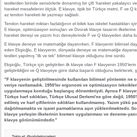
testlerden birinde sensörlerle donanmış bir çift 'hareket yakalayıcı ve
hareket mesafelerini ölçtük. E klavye, tipik bir Türkçe metni, F ve 
az tendon hareketi ile yazmayı sağladı.
Tendon hareket miktarı fazlalığının el-bilek kas iskelet hastalıkları için b
E klavye, optimizasyon sonuçları ve Dvorak klavye tasarım ilkelerine
hareket deneyi ve yazım hızı deneylerinde F ve Q klavyeden daha ba
E klavye deneye ve matematiğe dayanırken, F klavyenin bilimsel da
eden Ekşioğlu, E klavyenin, dünyada deneye ve matematiğe dayan
testleri yapılmış "ilk ve tek" bilimsel klavye olduğunu öne sürdü.
Ekşioğlu, Türkçe için geliştirilen ilk klavye olan F klavyenin 1950'ler
geliştirildiğini ve Q klavyeye göre daha başarılı olduğunu belirterek, 
"F klavyenin geliştirilmesinde kullanılan bilimsel yöntemin ne o
veriye rastlamadık. 1950'ler ergonomi ve optimizasyon teknikle
uygulanmaya konduğu başlangıç dönemleriydi. Ayrıca F klavyey
Türkçe harf sıklıkları, Türkçe Ulusal Derlemi'ne göre değil, 195
edilmiş ve harf çiftlerinin sıklıkları kullanılmamış. Yazım yükü 
dağıtılmamakta ve işaret parmaklarına aşırı yüklenilmektedir. S
klavye yerleşim ilkelerinin kısmen uygulanması ve deneme-yanı
klavye görünümündedir."
Takip et: @vahdetgazetesi