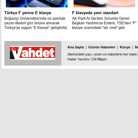
Türkçe F yerine E klavye
F klavyede yeni standart
Boğaziçi Üniversitesi'nde on parmak
AK Parti Ar-Ge'den Sorumlu Genel
yazım ilkeleri göz önüne alınarak
Başkan Yardımcısı Erdem, TSE'den "F"
Türkçe'ye uygun "E Klavye" geliştirildi.
klavye üzerindeki "alt, cmd" gibi
işaretlerin Türkçe olmasını, TL
ambleminin de klavyede yer almasını
istediklerini bildirdi.
|
|
|
Ana Sayfa
Günün Haberleri
Künye
İl
Sitemizdeki yazı, resim ve haberlerin her hakkı 
Haber Yazılımı
:
CM Bilişim