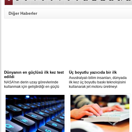
Diğer Haberler
Dünyanın en güçlüsü ilk kez test
Üç boyutlu yazıcıda bir ilk
edildi
Avustralyalı bilim insanları, dünyada
NASA'nın derin uzay görevlerinde
ilk kez üç boyutlu baskı teknolojisini
kullanmak için geliştirdiği en güçlü
kullanarak jet motoru üretmeyi
roket Space Lauch System'ın (SLS)
başardı.
ateşleyicileri ilk kez test edildi.