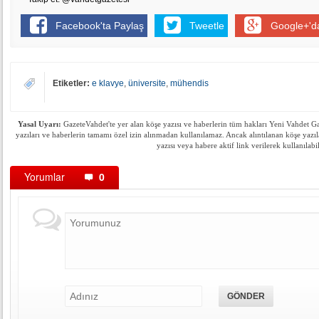
Facebook'ta Paylaş
Tweetle
Google+'d
Etiketler:
e klavye
,
üniversite
,
mühendis
Yasal Uyarı:
GazeteVahdet'te yer alan köşe yazısı ve haberlerin tüm hakları Yeni Vahdet Gaze
yazıları ve haberlerin tamamı özel izin alınmadan kullanılamaz. Ancak alıntılanan köşe yazıl
yazısı veya habere aktif link verilerek kullanılabil
Yorumlar
0