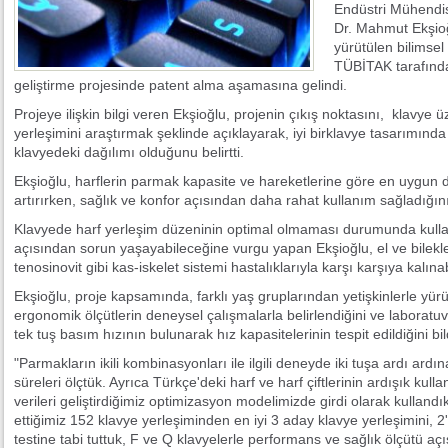
Endüstri Mühendis
Dr. Mahmut Ekşioğl
yürütülen bilimsel
TÜBİTAK tarafınd
geliştirme projesinde patent alma aşamasına gelindi.
Projeye ilişkin bilgi veren Ekşioğlu, projenin çıkış noktasını, klavye 
yerleşimini araştırmak şeklinde açıklayarak, iyi birklavye tasarımında
klavyedeki dağılımı olduğunu belirtti.
Ekşioğlu, harflerin parmak kapasite ve hareketlerine göre en uygun 
artırırken, sağlık ve konfor açısından daha rahat kullanım sağladığını 
Klavyede harf yerleşim düzeninin optimal olmaması durumunda kull
açısından sorun yaşayabileceğine vurgu yapan Ekşioğlu, el ve bilekl
tenosinovit gibi kas-iskelet sistemi hastalıklarıyla karşı karşıya kalına
Ekşioğlu, proje kapsamında, farklı yaş gruplarından yetişkinlerle yür
ergonomik ölçütlerin deneysel çalışmalarla belirlendiğini ve laboratu
tek tuş basım hızının bulunarak hız kapasitelerinin tespit edildiğini bild
"Parmakların ikili kombinasyonları ile ilgili deneyde iki tuşa ardı ar
süreleri ölçtük. Ayrıca Türkçe'deki harf ve harf çiftlerinin ardışık kullan
verileri geliştirdiğimiz optimizasyon modelimizde girdi olarak kulland
ettiğimiz 152 klavye yerleşiminden en iyi 3 aday klavye yerleşimini, 
testine tabi tuttuk, F ve Q klavyelerle performans ve sağlık ölçütü açı