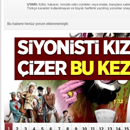
UYARI:
Küfür, hakaret, rencide edici cümleler veya imalar, inançlara saldır
Türkçe karakter kullanılmayan ve büyük harflerle yazılmış yorumlar ona
Bu habere henüz yorum eklenmemiştir.
1
2
3
4
5
6
7
8
9
10
11
12
13
14
15