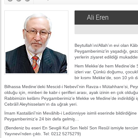
Ali Eren
Beytullah’ın/Allah’ın evi olan K
Peygamberimiz’in yaşadığı, gezd
yerlerin ziyaret edildiği mukadd
Hem Mekke’de hem Medine’de Se
izleri var. Çünkü doğumu, çocukl
bir kısmı Mekke’de, son 10 yılı 
Bilhassa Medine’deki Mescid-i Nebevî’nin Ravza-ı Mütahhare’si, Pey
olduğu için, minberi ile kabr-i şerifleri arası, ayak izinin en çok olduğ
Rabbimizin kelâmı Peygamberimiz’e Mekke ve Medine’de indirildiği i
Cebrâîl Aleyhisselam’ın da uğrak yeri.
İmam Kastalânî’nin Mevâhib-i Ledünniyye isimli eserinde bildirdiğine
Peygamberimiz’e 24 bin defa gelmiş…
(Bendeniz bu eseri En Sevgili Kul Son Nebî Son Resûl ismiyle tercü
Yayınevi’nden çıktı. Tel: 0212 5275279)