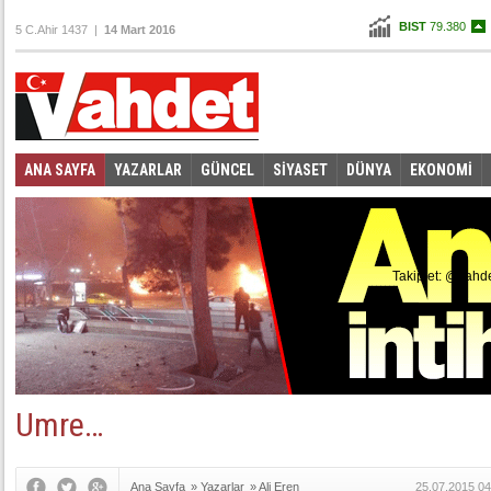
BIST
79.380
5 C.Ahir 1437 |
14 Mart 2016
Altın
115,357
Dolar
2,8695
Euro
3,1975
ANA SAYFA
YAZARLAR
GÜNCEL
SİYASET
DÜNYA
EKONOMİ
Takip et: @vahd
Umre…
Ana Sayfa
»
Yazarlar
»
Ali Eren
25.07.2015 04