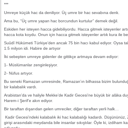
***
Umreye küçük hac da deniliyor. Üç umre bir hac sevabına denk.
Ama bu, “Üç umre yapan hac borcundun kurtulur” demek değil.
Eskiden her isteyen hacca gidebiliyordu. Hacca gitmek isteyenler a
hacca kota koydu. Onun için hacca gitmek isteyenler artık kura ile bel
Suûdî Hükümeti Türkiye’den ancak 75 bin hacı kabul ediyor. Oysa ta
1.5 milyon idi. Habire de artıyor
İki sebepten umreye gidenler de gittikçe artmaya devam ediyor:
1- Müslümanlar zenginleşiyor.
2- Nüfus artıyor.
Bu seneki Ramazan umresinde, Ramazan’ın bilhassa bizim bulundu
bir kalabalık vardı.
Arabistan’da ve haliyle Mekke’de Kadir Gecesi’ne büyük bir alâka du
Harem-i Şerif’e akın ediyor.
Bir taraftan dışarıdan gelen umreciler, diğer taraftan yerli halk…
Kadir Gecesi’ndeki kalabalık iki hac kalabalığı kadardı. Düşününüz,
girişi arasındaki meydanda bile insanlar sıkıştılar. Öyle ki, izdiham kal