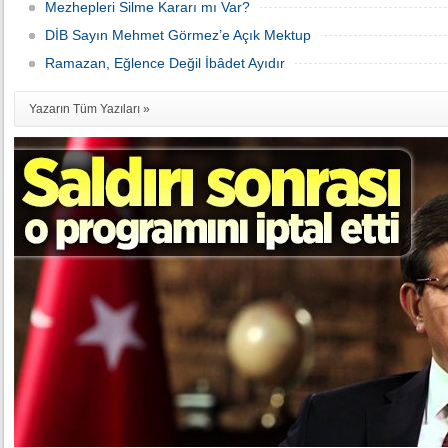
Mezhepleri Silme Kararı mı Var?
DİB Sayın Mehmet Görmez’e Açık Mektup
Ramazan, Eğlence Değil İbâdet Ayıdır
Yazarın Tüm Yazıları »