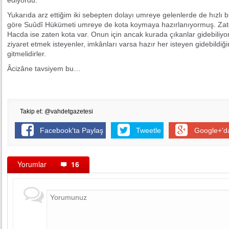
ediyordu.
Yukarıda arz ettiğim iki sebepten dolayı umreye gelenlerde de hızlı b
göre Suûdî Hükümeti umreye de kota koymaya hazırlanıyormuş. Zaten
Hacda ise zaten kota var. Onun için ancak kurada çıkanlar gidebiliyo
ziyaret etmek isteyenler, imkânları varsa hazır her isteyen gidebildi
gitmelidirler.
Âcizâne tavsiyem bu…
Takip et: @vahdetgazetesi
Facebook'ta Paylaş
Tweetle
Google+'d
Yorumlar
16