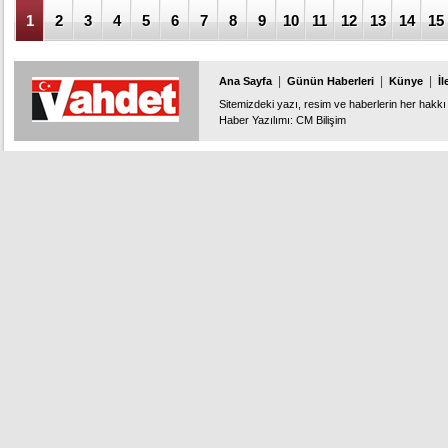
1
2
3
4
5
6
7
8
9
10
11
12
13
14
15
|
|
|
Ana Sayfa
Günün Haberleri
Künye
İl
Sitemizdeki yazı, resim ve haberlerin her hakkı 
Haber Yazılımı
:
CM Bilişim